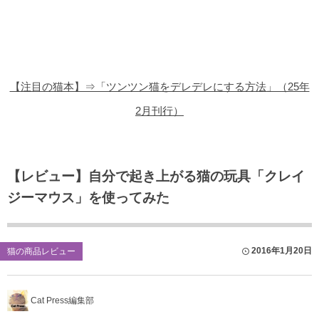
猫の商品レビュー
猫の豆知識・雑学
猫の調査データ
【注目の猫本】⇒「ツンツン猫をデレデレにする方法」（25年
猫の譲渡会
2月刊行）
猫の社会問題
猫のゲーム・アプリ
【レビュー】自分で起き上がる猫の玩具「クレイ
ジーマウス」を使ってみた
猫のフリー写真素材
2016年1月20日
猫の商品レビュー
Cat Press編集部