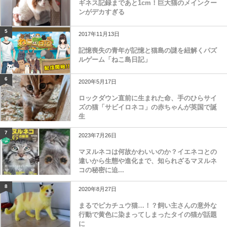
ギネス記録まであと1cm！巨大猫のメインクー
ンがデカすぎる
5
2017年11月13日
記憶喪失の青年が記憶と猫島の謎を紐解くパズ
ルゲーム「ねこ島日記」
6
2020年5月17日
ロックダウン直前に生まれた命、手のひらサイ
ズの猫「サビイロネコ」の赤ちゃんが英国で誕
生
7
2023年7月26日
マヌルネコは何故かわいいのか？イエネコとの
違いから生態や進化まで、知られざるマヌルネ
コの秘密に迫...
8
2020年8月27日
まるでピカチュウ猫…！？飼い主さんの意外な
行動で黄色に染まってしまったタイの猫が話題
に