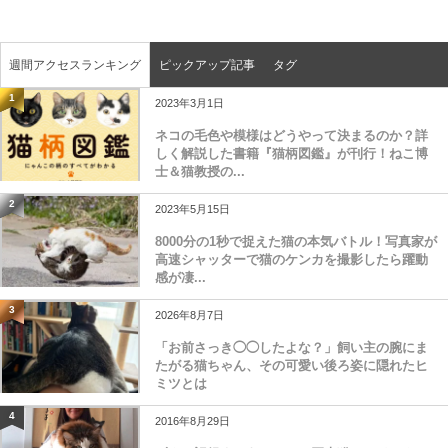
週間アクセスランキング
ピックアップ記事
タグ
1
2023年3月1日
ネコの毛色や模様はどうやって決まるのか？詳
しく解説した書籍『猫柄図鑑』が刊行！ねこ博
士＆猫教授の...
2
2023年5月15日
8000分の1秒で捉えた猫の本気バトル！写真家が
高速シャッターで猫のケンカを撮影したら躍動
感が凄...
3
2026年8月7日
「お前さっき◯◯したよな？」飼い主の腕にま
たがる猫ちゃん、その可愛い後ろ姿に隠れたヒ
ミツとは
4
2016年8月29日