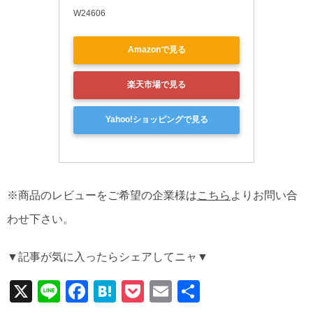
W24606
Amazonで見る
楽天市場で見る
Yahoo!ショッピングで見る
※商品のレビューをご希望の企業様は
こちら
よりお問い合
わせ下さい。
▼記事が気に入ったらシェアしてニャ▼
X
Li
F
H
P
E
共