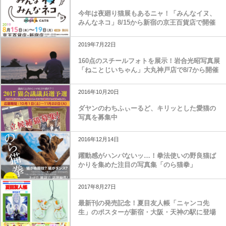
今年は夜廻り猫展もあるニャ！「みんなイヌ、
みんなネコ」8/15から新宿の京王百貨店で開催
2019年7月22日
160点のスチールフォトを展示！岩合光昭写真展
「ねことじいちゃん」大丸神戸店で8/7から開催
2016年10月20日
ダヤンのわちふぃーるど、キリッとした愛猫の
写真を募集中
2016年12月14日
躍動感がハンパないッ…！拳法使いの野良猫ば
かりを集めた注目の写真集「のら猫拳」
2017年8月27日
最新刊の発売記念！夏目友人帳「ニャンコ先
生」のポスターが新宿・大阪・天神の駅に登場