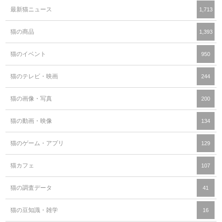
最新猫ニュース
1,713
猫の商品
1,393
猫のイベント
950
猫のテレビ・映画
244
猫の画像・写真
200
猫の動画・映像
134
猫のゲーム・アプリ
129
猫カフェ
107
猫の調査データ
41
猫の豆知識・雑学
16