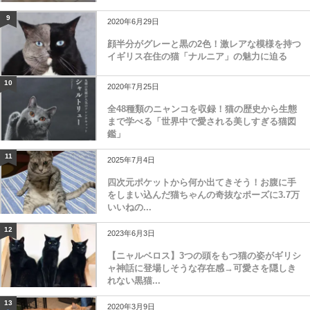
9
2020年6月29日
顔半分がグレーと黒の2色！激レアな模様を持つ
イギリス在住の猫「ナルニア」の魅力に迫る
10
2020年7月25日
全48種類のニャンコを収録！猫の歴史から生態
まで学べる「世界中で愛される美しすぎる猫図
鑑」
11
2025年7月4日
四次元ポケットから何か出てきそう！お腹に手
をしまい込んだ猫ちゃんの奇抜なポーズに3.7万
いいねの...
12
2023年6月3日
【ニャルベロス】3つの頭をもつ猫の姿がギリシ
ャ神話に登場しそうな存在感→可愛さを隠しき
れない黒猫...
13
2020年3月9日