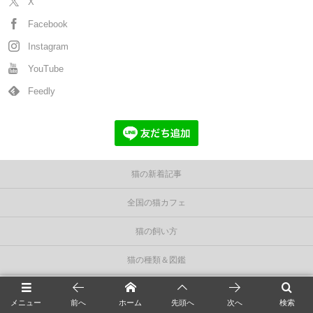
X
Facebook
Instagram
YouTube
Feedly
猫の新着記事
全国の猫カフェ
猫の飼い方
猫の種類＆図鑑
猫の毛色/柄/模様
メニュー
前へ
ホーム
先頭へ
次へ
検索