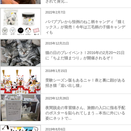
されて身元...
2022年2月7日
パパブブレから恒例のねこ柄キャンディ「猫ミ
ックス」が発売！今年は三毛柄の子猫キャンデ
ィも
2015年12月21日
猫の日のプレイベント！2016年の2月20〜21日
に「ちよだ猫まつり」が開催されるぞ！
2018年1月15日
受験シーズン版もあるニャ！表と裏に顔がある
招き猫「追い出し猫」
2023年12月28日
夜間脱走の常習猫さん、旅館の入口に指名手配
のポスターを貼られてしまう→本当に外にいる
姿にネットで...
2019年8月6日