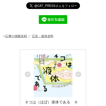
n
a
at
o
m
有
e
c
e
ck
ail
e
n
et
b
a
o
o
⇒
記事の掲載依頼
／
広告・媒体資料
k
ネコは（ほぼ）液体である　ネ