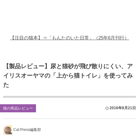
猫の商品レビュー
猫の豆知識・雑学
猫の調査データ
【注目の猫本】⇒「もんたのいた日常」（25年6月刊行）
猫の譲渡会
猫の社会問題
【製品レビュー】尿と猫砂が飛び散りにくい、ア
イリスオーヤマの「上から猫トイレ」を使ってみ
猫のゲーム・アプリ
た
猫のフリー写真素材
2016年8月21日
猫の商品レビュー
Cat Press編集部