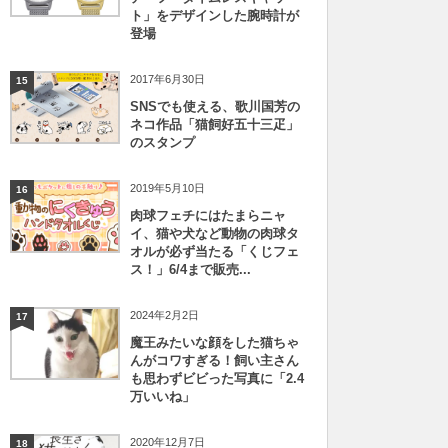
ト」をデザインした腕時計が
登場
2017年6月30日
15
SNSでも使える、歌川国芳の
ネコ作品「猫飼好五十三疋」
のスタンプ
2019年5月10日
16
肉球フェチにはたまらニャ
イ、猫や犬など動物の肉球タ
オルが必ず当たる「くじフェ
ス！」6/4まで販売...
2024年2月2日
17
魔王みたいな顔をした猫ちゃ
んがコワすぎる！飼い主さん
も思わずビビった写真に「2.4
万いいね」
2020年12月7日
18