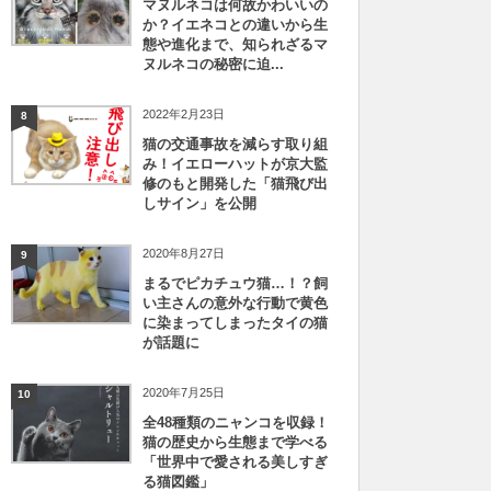
マヌルネコは何故かわいいの
か？イエネコとの違いから生
態や進化まで、知られざるマ
ヌルネコの秘密に迫...
2022年2月23日
8
猫の交通事故を減らす取り組
み！イエローハットが京大監
修のもと開発した「猫飛び出
しサイン」を公開
2020年8月27日
9
まるでピカチュウ猫…！？飼
い主さんの意外な行動で黄色
に染まってしまったタイの猫
が話題に
2020年7月25日
10
全48種類のニャンコを収録！
猫の歴史から生態まで学べる
「世界中で愛される美しすぎ
る猫図鑑」