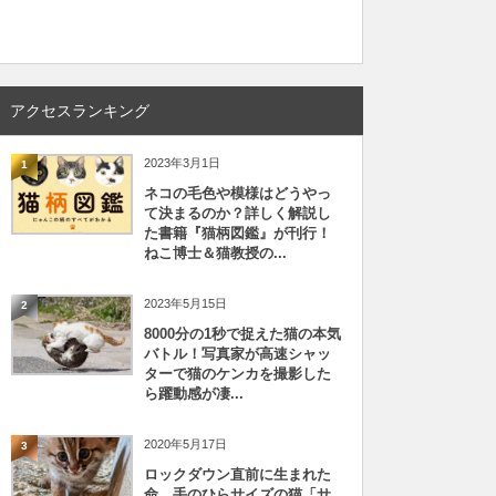
アクセスランキング
2023年3月1日
1
ネコの毛色や模様はどうやっ
て決まるのか？詳しく解説し
た書籍『猫柄図鑑』が刊行！
ねこ博士＆猫教授の...
2023年5月15日
2
8000分の1秒で捉えた猫の本気
バトル！写真家が高速シャッ
ターで猫のケンカを撮影した
ら躍動感が凄...
2020年5月17日
3
ロックダウン直前に生まれた
命、手のひらサイズの猫「サ