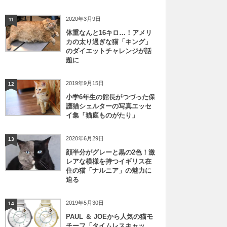
2020年3月9日
11
体重なんと16キロ…！アメリ
カの太り過ぎな猫「キング」
のダイエットチャレンジが話
題に
2019年9月15日
12
小学6年生の館長がつづった保
護猫シェルターの写真エッセ
イ集「猫庭ものがたり」
2020年6月29日
13
顔半分がグレーと黒の2色！激
レアな模様を持つイギリス在
住の猫「ナルニア」の魅力に
迫る
2019年5月30日
14
PAUL ＆ JOEから人気の猫モ
チーフ「タイムレスキャッ