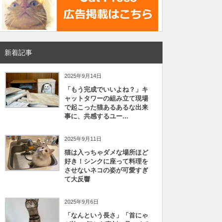
新着記事
2025年9月14日
「もう完成でいいよね？」キ
ャットタワーの組み立て現場
で起こった猫あるあるな出来
事に、共感するユー...
2025年9月11日
猫は入っちゃダメな場所ほど
好き！シンクに座って料理を
させないネコの姿が可愛すぎ
て大反響
2025年9月6日
「なんという長さ」「首にゃ