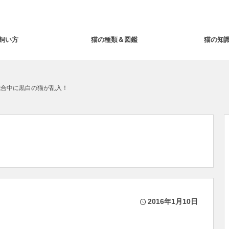
飼い方
猫の種類＆図鑑
猫の知
試合中に黒白の猫が乱入！
2016年1月10日