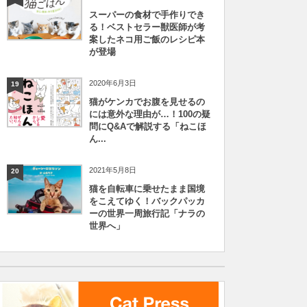
スーパーの食材で手作りでき
る！ベストセラー獣医師が考
案したネコ用ご飯のレシピ本
が登場
2020年6月3日
19
猫がケンカでお腹を見せるの
には意外な理由が…！100の疑
問にQ&Aで解説する「ねこほ
ん...
2021年5月8日
20
猫を自転車に乗せたまま国境
をこえてゆく！バックパッカ
ーの世界一周旅行記「ナラの
世界へ」