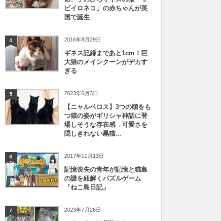
ビイロネコ」の赤ちゃんが英
国で誕生
2016年8月29日
4
ギネス記録まであと1cm！巨
大猫のメインクーンがデカす
ぎる
2023年6月3日
5
【ニャルベロス】3つの頭をも
つ猫の姿がギリシャ神話に登
場しそうな存在感→可愛さを
隠しきれない黒猫...
2017年11月13日
6
記憶喪失の青年が記憶と猫島
の謎を紐解くパズルゲーム
「ねこ島日記」
2023年7月26日
7