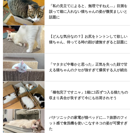
「私の見立てによると、無理ですねえ…」目測を
誤って箱に入れない猫ちゃんの姿が微笑ましいと
話題に
【どんな気分なの？】お尻をトントンして欲しい
猫ちゃん、待ってる時の顔が虚無すぎると話題に
「マタタビ中毒かと思った」正気を失った顔で甘
える猫ちゃんのクセが強すぎて爆笑する人が続出
「梱包完了ですニャ」1箱に1匹ずつ入る猫たちの
収まり具合が良すぎて今にも出荷されそう
パナソニックの家電が猫ベッドに…？抜群のフィ
ット感で食洗機を使いこなすネコの姿が可愛すぎ
た