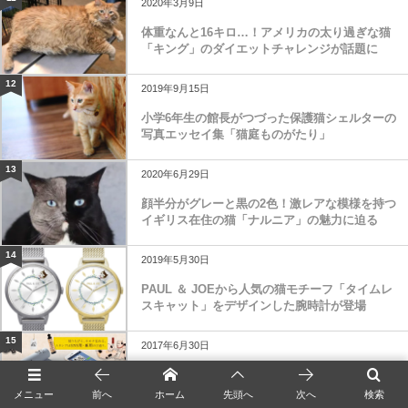
2020年3月9日
体重なんと16キロ…！アメリカの太り過ぎな猫
「キング」のダイエットチャレンジが話題に
12
2019年9月15日
小学6年生の館長がつづった保護猫シェルターの
写真エッセイ集「猫庭ものがたり」
13
2020年6月29日
顔半分がグレーと黒の2色！激レアな模様を持つ
イギリス在住の猫「ナルニア」の魅力に迫る
14
2019年5月30日
PAUL ＆ JOEから人気の猫モチーフ「タイムレ
スキャット」をデザインした腕時計が登場
15
2017年6月30日
SNSでも使える、歌川国芳のネコ作品「猫飼好
五十三疋」のスタンプ
メニュー
前へ
ホーム
先頭へ
次へ
検索