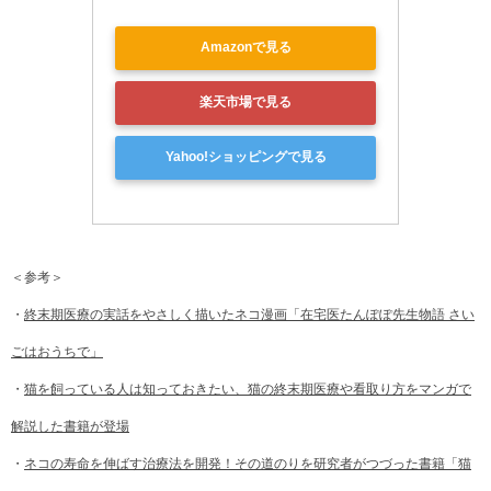
Amazonで見る
楽天市場で見る
Yahoo!ショッピングで見る
＜参考＞
・
終末期医療の実話をやさしく描いたネコ漫画「在宅医たんぽぽ先生物語 さい
ごはおうちで」
・
猫を飼っている人は知っておきたい、猫の終末期医療や看取り方をマンガで
解説した書籍が登場
・
ネコの寿命を伸ばす治療法を開発！その道のりを研究者がつづった書籍「猫