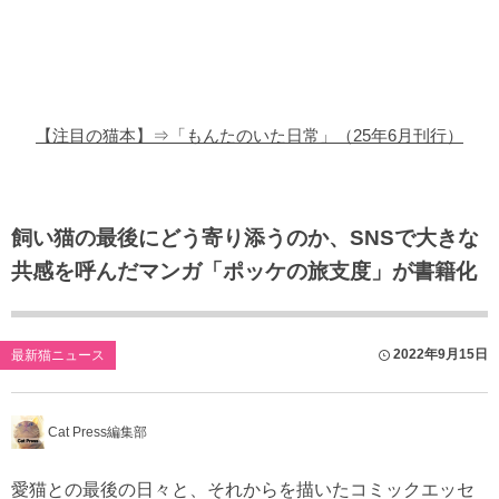
猫の商品レビュー
猫の豆知識・雑学
猫の調査データ
【注目の猫本】⇒「もんたのいた日常」（25年6月刊行）
猫の譲渡会
猫の社会問題
飼い猫の最後にどう寄り添うのか、SNSで大きな
共感を呼んだマンガ「ポッケの旅支度」が書籍化
猫のゲーム・アプリ
猫のフリー写真素材
2022年9月15日
最新猫ニュース
Cat Press編集部
愛猫との最後の日々と、それからを描いたコミックエッセ