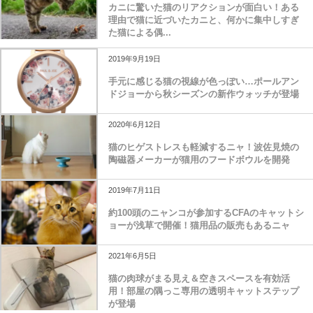
カニに驚いた猫のリアクションが面白い！ある
理由で猫に近づいたカニと、何かに集中しすぎ
た猫による偶...
2019年9月19日
手元に感じる猫の視線が色っぽい…ポールアン
ドジョーから秋シーズンの新作ウォッチが登場
2020年6月12日
猫のヒゲストレスも軽減するニャ！波佐見焼の
陶磁器メーカーが猫用のフードボウルを開発
2019年7月11日
約100頭のニャンコが参加するCFAのキャットシ
ョーが浅草で開催！猫用品の販売もあるニャ
2021年6月5日
猫の肉球がまる見え＆空きスペースを有効活
用！部屋の隅っこ専用の透明キャットステップ
が登場