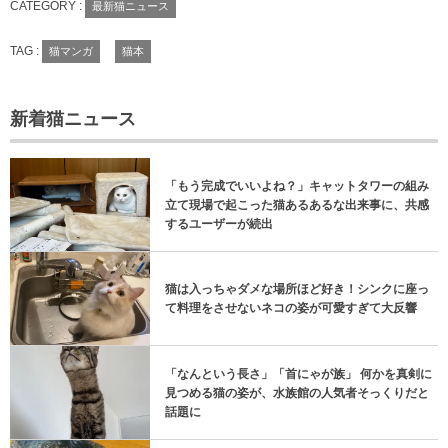
CATEGORY :
最新猫ニュース
TAG :
猫マンガ
猫本
新着猫ニュース
「もう完成でいいよね？」キャットタワーの組み
立て現場で起こった猫あるあるな出来事に、共感
するユーザーが続出
猫は入っちゃダメな場所ほど好き！シンクに座っ
て料理をさせないネコの姿が可愛すぎて大反響
「なんという長さ」「首にゃが族」 何かを真剣に
見つめる猫の姿が、水族館の人気者そっくりだと
話題に