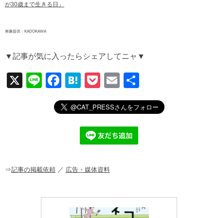
が30歳まで生きる日」
画像提供：KADOKAWA
▼記事が気に入ったらシェアしてニャ▼
X
Li
F
H
P
E
共
n
a
at
o
m
有
e
c
e
ck
ail
e
n
et
b
a
o
o
⇒
記事の掲載依頼
／
広告・媒体資料
k