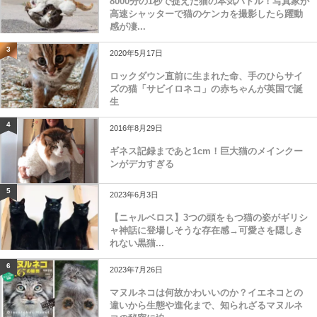
8000分の1秒で捉えた猫の本気バトル！写真家が
高速シャッターで猫のケンカを撮影したら躍動
感が凄...
3
2020年5月17日
ロックダウン直前に生まれた命、手のひらサイ
ズの猫「サビイロネコ」の赤ちゃんが英国で誕
生
4
2016年8月29日
ギネス記録まであと1cm！巨大猫のメインクー
ンがデカすぎる
5
2023年6月3日
【ニャルベロス】3つの頭をもつ猫の姿がギリシ
ャ神話に登場しそうな存在感→可愛さを隠しき
れない黒猫...
6
2023年7月26日
マヌルネコは何故かわいいのか？イエネコとの
違いから生態や進化まで、知られざるマヌルネ