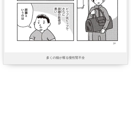
多くの猫が罹る慢性腎不全