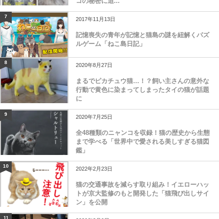
コの秘密に迫...
7
2017年11月13日
記憶喪失の青年が記憶と猫島の謎を紐解くパズ
ルゲーム「ねこ島日記」
8
2020年8月27日
まるでピカチュウ猫…！？飼い主さんの意外な
行動で黄色に染まってしまったタイの猫が話題
に
9
2020年7月25日
全48種類のニャンコを収録！猫の歴史から生態
まで学べる「世界中で愛される美しすぎる猫図
鑑」
10
2022年2月23日
猫の交通事故を減らす取り組み！イエローハッ
トが京大監修のもと開発した「猫飛び出しサイ
ン」を公開
11