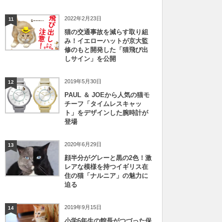
2022年2月23日
11
猫の交通事故を減らす取り組
み！イエローハットが京大監
修のもと開発した「猫飛び出
しサイン」を公開
2019年5月30日
12
PAUL ＆ JOEから人気の猫モ
チーフ「タイムレスキャッ
ト」をデザインした腕時計が
登場
2020年6月29日
13
顔半分がグレーと黒の2色！激
レアな模様を持つイギリス在
住の猫「ナルニア」の魅力に
迫る
2019年9月15日
14
小学6年生の館長がつづった保