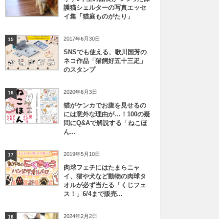
護猫シェルターの写真エッセ
イ集「猫庭ものがたり」
2017年6月30日
15
SNSでも使える、歌川国芳の
ネコ作品「猫飼好五十三疋」
のスタンプ
2020年6月3日
16
猫がケンカでお腹を見せるの
には意外な理由が…！100の疑
問にQ&Aで解説する「ねこほ
ん...
2019年5月10日
17
肉球フェチにはたまらニャ
イ、猫や犬など動物の肉球タ
オルが必ず当たる「くじフェ
ス！」6/4まで販売...
2024年2月2日
18