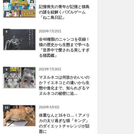
記憶喪失の青年が記憶と猫島
の謎を紐解くパズルゲーム
「ねこ島日記」
2020年7月25日
8
全48種類のニャンコを収録！
猫の歴史から生態まで学べる
「世界中で愛される美しすぎ
る猫図鑑」
2023年7月26日
9
マヌルネコは何故かわいいの
か？イエネコとの違いから生
態や進化まで、知られざるマ
ヌルネコの秘密に迫...
2020年3月9日
10
体重なんと16キロ…！アメリ
カの太り過ぎな猫「キング」
のダイエットチャレンジが話
題に