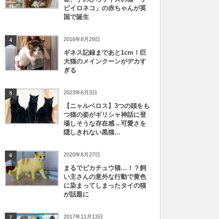
ビイロネコ」の赤ちゃんが英
国で誕生
2016年8月29日
4
ギネス記録まであと1cm！巨
大猫のメインクーンがデカす
ぎる
2023年6月3日
5
【ニャルベロス】3つの頭をも
つ猫の姿がギリシャ神話に登
場しそうな存在感→可愛さを
隠しきれない黒猫...
2020年8月27日
6
まるでピカチュウ猫…！？飼
い主さんの意外な行動で黄色
に染まってしまったタイの猫
が話題に
2017年11月13日
7