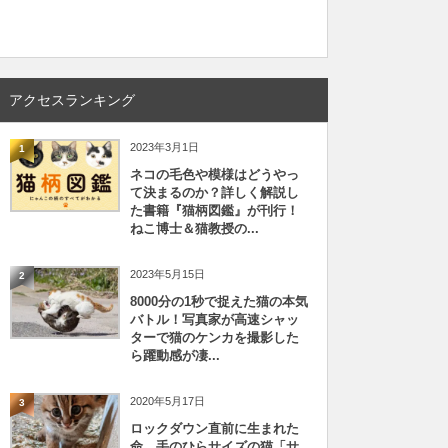
アクセスランキング
2023年3月1日
1
ネコの毛色や模様はどうやっ
て決まるのか？詳しく解説し
た書籍『猫柄図鑑』が刊行！
ねこ博士＆猫教授の...
2023年5月15日
2
8000分の1秒で捉えた猫の本気
バトル！写真家が高速シャッ
ターで猫のケンカを撮影した
ら躍動感が凄...
2020年5月17日
3
ロックダウン直前に生まれた
命、手のひらサイズの猫「サ