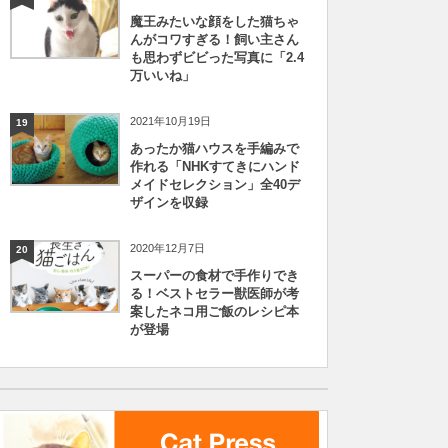
魔王みたいな顔をした猫ちゃ
んがコワすぎる！飼い主さん
も思わずビビった写真に「2.4
万いいね」
2021年10月19日
19
あったか猫ハウスを手編みで
作れる「NHKすてきにハンド
メイドセレクション」全40デ
ザインを収録
2020年12月7日
20
スーパーの食材で手作りでき
る！ベストセラー獣医師が考
案したネコ用ご飯のレシピ本
が登場