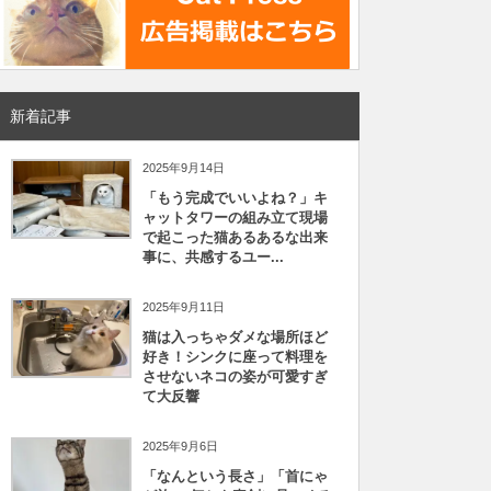
新着記事
2025年9月14日
「もう完成でいいよね？」キ
ャットタワーの組み立て現場
で起こった猫あるあるな出来
事に、共感するユー...
2025年9月11日
猫は入っちゃダメな場所ほど
好き！シンクに座って料理を
させないネコの姿が可愛すぎ
て大反響
2025年9月6日
「なんという長さ」「首にゃ