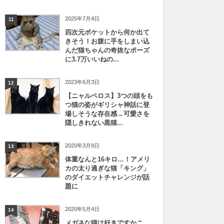
2025年7月4日
11
四次元ポケットから何か出て
きそう！お腹に手をしまい込
んだ猫ちゃんの奇抜なポーズ
に3.7万いいねの...
2023年6月3日
12
【ニャルベロス】3つの頭をも
つ猫の姿がギリシャ神話に登
場しそうな存在感→可愛さを
隠しきれない黒猫...
2020年3月9日
13
体重なんと16キロ…！アメリ
カの太り過ぎな猫「キング」
のダイエットチャレンジが話
題に
2020年5月4日
14
メガネな猫は好きですかニ