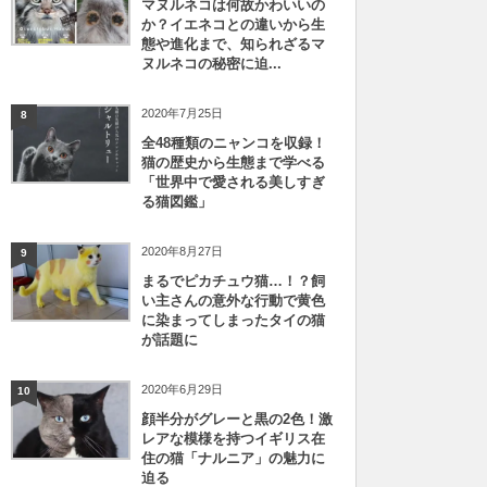
マヌルネコは何故かわいいの
か？イエネコとの違いから生
態や進化まで、知られざるマ
ヌルネコの秘密に迫...
2020年7月25日
8
全48種類のニャンコを収録！
猫の歴史から生態まで学べる
「世界中で愛される美しすぎ
る猫図鑑」
2020年8月27日
9
まるでピカチュウ猫…！？飼
い主さんの意外な行動で黄色
に染まってしまったタイの猫
が話題に
2020年6月29日
10
顔半分がグレーと黒の2色！激
レアな模様を持つイギリス在
住の猫「ナルニア」の魅力に
迫る