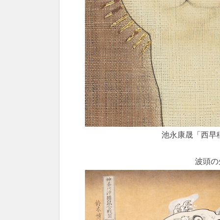
池永康晟「西早
波頭の