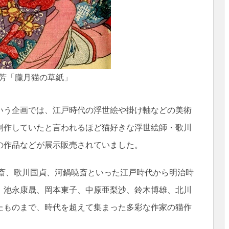
芳「朧月猫の草紙」
いう企画では、江戸時代の浮世絵や掛け軸などの美術
制作していたと言われるほど猫好きな浮世絵師・歌川
の作品などが展示販売されていました。
北斎、歌川国貞、河鍋暁斎といった江戸時代から明治時
、池永康晟、岡本東子、中原亜梨沙、鈴木博雄、北川
たものまで、時代を超えて集まった多彩な作家の猫作