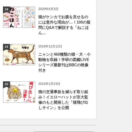
2020年6月3日
18
猫がケンカでお腹を見せるの
には意外な理由が…！100の疑
問にQ&Aで解説する「ねこほ
ん...
2019年12月12日
19
ニャンと460種類の猫・犬・小
動物を収録！学研の図鑑LIVE
シリーズ最新刊はBBCの映像
付き
2022年2月23日
20
猫の交通事故を減らす取り組
み！イエローハットが京大監
修のもと開発した「猫飛び出
しサイン」を公開