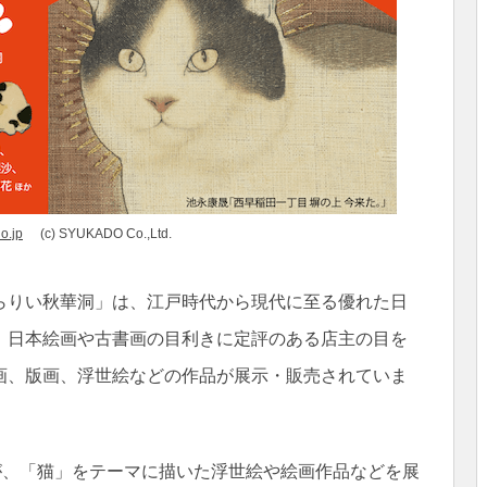
o.jp
(c) SYUKADO Co.,Ltd.
らりい秋華洞」は、江戸時代から現代に至る優れた日
、日本絵画や古書画の目利きに定評のある店主の目を
画、版画、浮世絵などの作品が展示・販売されていま
が、「猫」をテーマに描いた浮世絵や絵画作品などを展