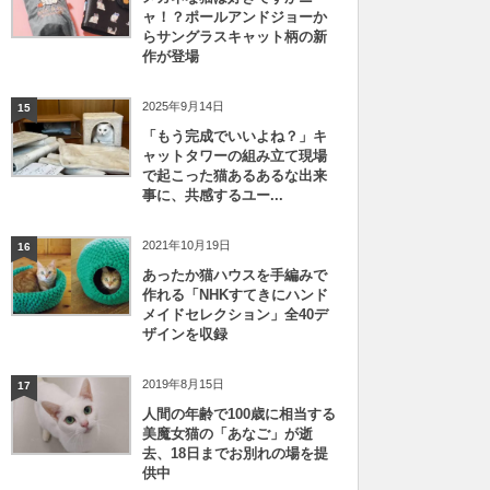
ャ！？ポールアンドジョーか
らサングラスキャット柄の新
作が登場
2025年9月14日
15
「もう完成でいいよね？」キ
ャットタワーの組み立て現場
で起こった猫あるあるな出来
事に、共感するユー...
2021年10月19日
16
あったか猫ハウスを手編みで
作れる「NHKすてきにハンド
メイドセレクション」全40デ
ザインを収録
2019年8月15日
17
人間の年齢で100歳に相当する
美魔女猫の「あなご」が逝
去、18日までお別れの場を提
供中