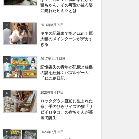
猫ちゃん、その可愛い後ろ姿
に隠れたヒミツとは
2016年8月29日
4
ギネス記録まであと1cm！巨
大猫のメインクーンがデカす
ぎる
2017年11月13日
5
記憶喪失の青年が記憶と猫島
の謎を紐解くパズルゲーム
「ねこ島日記」
2020年5月17日
6
ロックダウン直前に生まれた
命、手のひらサイズの猫「サ
ビイロネコ」の赤ちゃんが英
国で誕生
2023年7月26日
7