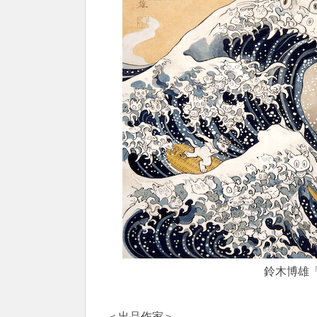
鈴木博雄
＜出品作家＞