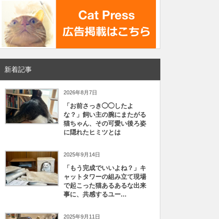
新着記事
2026年8月7日
「お前さっき◯◯したよ
な？」飼い主の腕にまたがる
猫ちゃん、その可愛い後ろ姿
に隠れたヒミツとは
2025年9月14日
「もう完成でいいよね？」キ
ャットタワーの組み立て現場
で起こった猫あるあるな出来
事に、共感するユー...
2025年9月11日