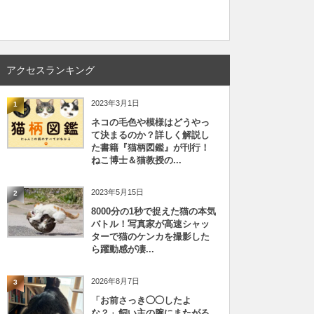
アクセスランキング
2023年3月1日
1
ネコの毛色や模様はどうやっ
て決まるのか？詳しく解説し
た書籍『猫柄図鑑』が刊行！
ねこ博士＆猫教授の...
2023年5月15日
2
8000分の1秒で捉えた猫の本気
バトル！写真家が高速シャッ
ターで猫のケンカを撮影した
ら躍動感が凄...
2026年8月7日
3
「お前さっき◯◯したよ
な？」飼い主の腕にまたがる