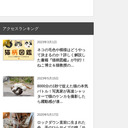
アクセスランキング
2023年3月1日
1
ネコの毛色や模様はどうやっ
て決まるのか？詳しく解説し
た書籍『猫柄図鑑』が刊行！
ねこ博士＆猫教授の...
2023年5月15日
2
8000分の1秒で捉えた猫の本気
バトル！写真家が高速シャッ
ターで猫のケンカを撮影した
ら躍動感が凄...
2020年5月17日
3
ロックダウン直前に生まれた
命、手のひらサイズの猫「サ