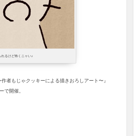
られるけど怖くニャい♪
画展〜作者もじゃクッキーによる描きおろしアート〜』
リーで開催。