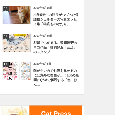
2019年9月15日
18
小学6年生の館長がつづった保
護猫シェルターの写真エッセ
イ集「猫庭ものがたり」
2017年6月30日
19
SNSでも使える、歌川国芳の
ネコ作品「猫飼好五十三疋」
のスタンプ
2020年6月3日
20
猫がケンカでお腹を見せるの
には意外な理由が…！100の疑
問にQ&Aで解説する「ねこほ
ん...