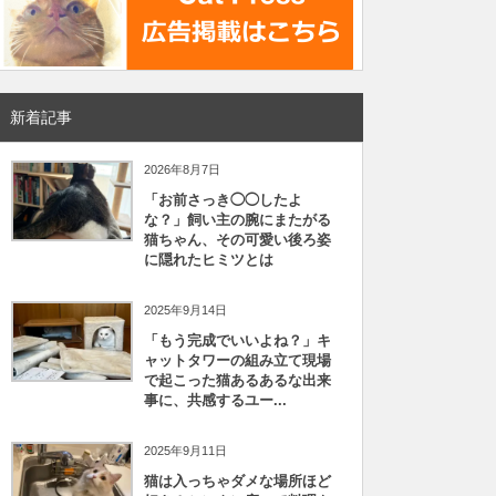
新着記事
2026年8月7日
「お前さっき◯◯したよ
な？」飼い主の腕にまたがる
猫ちゃん、その可愛い後ろ姿
に隠れたヒミツとは
2025年9月14日
「もう完成でいいよね？」キ
ャットタワーの組み立て現場
で起こった猫あるあるな出来
事に、共感するユー...
2025年9月11日
猫は入っちゃダメな場所ほど