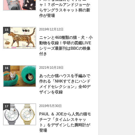
ャ！？ポールアンドジョーか
らサングラスキャット柄の新
作が登場
2019年12月12日
15
ニャンと460種類の猫・犬・小
動物を収録！学研の図鑑LIVE
シリーズ最新刊はBBCの映像
付き
2021年10月19日
16
あったか猫ハウスを手編みで
作れる「NHKすてきにハンド
メイドセレクション」全40デ
ザインを収録
2019年5月30日
17
PAUL ＆ JOEから人気の猫モ
チーフ「タイムレスキャッ
ト」をデザインした腕時計が
登場