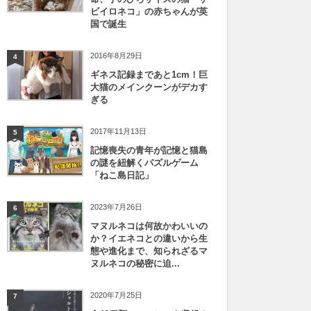
ビイロネコ」の赤ちゃんが英
国で誕生
2016年8月29日
4
ギネス記録まであと1cm！巨
大猫のメインクーンがデカす
ぎる
2017年11月13日
5
記憶喪失の青年が記憶と猫島
の謎を紐解くパズルゲーム
「ねこ島日記」
2023年7月26日
6
マヌルネコは何故かわいいの
か？イエネコとの違いから生
態や進化まで、知られざるマ
ヌルネコの秘密に迫...
2020年7月25日
7