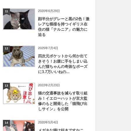
2020年6月29日
11
顔半分がグレーと黒の2色！激
レアな模様を持つイギリス在
住の猫「ナルニア」の魅力に
迫る
2025年7月4日
12
四次元ポケットから何か出て
きそう！お腹に手をしまい込
んだ猫ちゃんの奇抜なポーズ
に3.7万いいねの...
2022年2月23日
13
猫の交通事故を減らす取り組
み！イエローハットが京大監
修のもと開発した「猫飛び出
しサイン」を公開
2020年5月4日
14
メガネな猫は好きですかニ