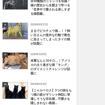
全48種類のニャンコを収録！
猫の歴史から生態まで学べる
「世界中で愛される美しすぎ
る猫図鑑」
2020年8月27日
8
まるでピカチュウ猫…！？飼
い主さんの意外な行動で黄色
に染まってしまったタイの猫
が話題に
2020年3月9日
9
体重なんと16キロ…！アメリ
カの太り過ぎな猫「キング」
のダイエットチャレンジが話
題に
2023年6月3日
10
【ニャルベロス】3つの頭をも
つ猫の姿がギリシャ神話に登
場しそうな存在感→可愛さを
隠しきれない黒猫...