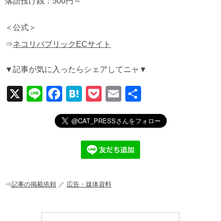
落語投げ銭：500円～
＜公式＞
⇒
ネコリパブリックECサイト
▼記事が気に入ったらシェアしてニャ▼
X
Li
F
H
P
E
共
n
a
at
o
m
有
e
c
e
ck
ail
e
n
et
b
a
o
o
⇒
記事の掲載依頼
／
広告・媒体資料
k