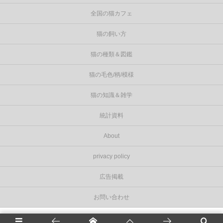
全国の猫カフェ
猫の飼い方
猫の種類＆図鑑
猫の毛色/柄/模様
猫の知識＆雑学
統計資料
About
privacy policy
広告掲載
お問い合わせ
©
2026
Cat Press（キャットプレス）
.