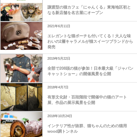
譲渡型の猫カフェ「にゃんくる」東海地区初と
なる新店舗を名古屋にオープン
2021年6月11日
エレガントな猫ポーチも付いてくる！大人な味
わいの2層キャラメルが猫スイーツブランドから
発売
2019年5月22日
全部で208頭の猫が参加！日本最大級「ジャパン
キャットショー」の開催風景を公開
2018年4月7日
有形文化財・百段階段で開催中の猫のアート
展、作品の展示風景を公開
2018年10月24日
インテリア性が抜群、猫ちゃんのための猫用
wood調トンネル