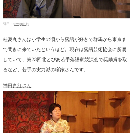
引用：
p.twipple.jp
桂夏丸さんは小学生の頃から落語が好きで群馬から東京ま
で聞きに来ていたというほど。現在は落語芸術協会に所属
していて、第23回北とぴあ若手落語家競演会で奨励賞を取
るなど、若手の実力派の噺家さんです。
神田真紅さん