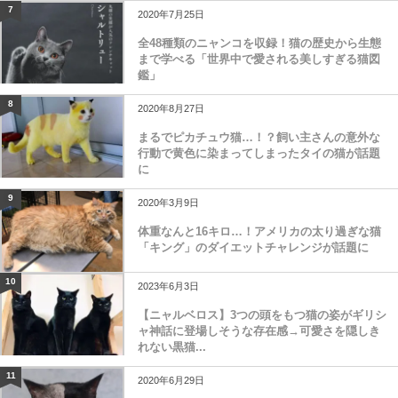
7
2020年7月25日
全48種類のニャンコを収録！猫の歴史から生態
まで学べる「世界中で愛される美しすぎる猫図
鑑」
8
2020年8月27日
まるでピカチュウ猫…！？飼い主さんの意外な
行動で黄色に染まってしまったタイの猫が話題
に
9
2020年3月9日
体重なんと16キロ…！アメリカの太り過ぎな猫
「キング」のダイエットチャレンジが話題に
10
2023年6月3日
【ニャルベロス】3つの頭をもつ猫の姿がギリシ
ャ神話に登場しそうな存在感→可愛さを隠しき
れない黒猫...
11
2020年6月29日