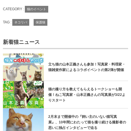
CATEGORY :
猫のイベント
TAG :
ネコリパ
保護猫
新着猫ニュース
立ち猫の山本正義さんも参加！写真家・料理家・
猫雑貨作家によるコラボイベントの第2弾が開催
猫の撮り方を教えてもらえるトークショーも開
催！ねこ写真家・山本正義さんの写真展が3/22よ
りスタート
2月末まで開催中の『飼い主のいない猫写真
展』、10年間にわたって猫を撮り続ける撮影者の
思いに独占インタビューで迫る