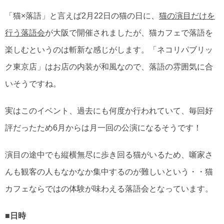
「猫×落語」と言えば2月22日の猫の日に、
猫の演目だけを
行う落語会
が大阪で開催されましたが、猫カフェで落語を
楽しむというのは斬新な感じがします。「ネコリパブリッ
ク東京店」はお店の内装が和風なので、落語の雰囲気に合
いそうですね。
実はこのイベント、過去にも何度か行われていて、毎回好
評だったため6月からは月一回の公演になるそうです！
演目の途中でも縦横無尽に歩き回る猫がいるため、噺家さ
んも観客の人もなかなか集中するのが難しいという・・猫
カフェならではの体験が味わえる落語会となっています。
■日時