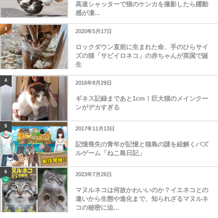
高速シャッターで猫のケンカを撮影したら躍動
感が凄...
3
2020年5月17日
ロックダウン直前に生まれた命、手のひらサイ
ズの猫「サビイロネコ」の赤ちゃんが英国で誕
生
4
2016年8月29日
ギネス記録まであと1cm！巨大猫のメインクー
ンがデカすぎる
5
2017年11月13日
記憶喪失の青年が記憶と猫島の謎を紐解くパズ
ルゲーム「ねこ島日記」
6
2023年7月26日
マヌルネコは何故かわいいのか？イエネコとの
違いから生態や進化まで、知られざるマヌルネ
コの秘密に迫...