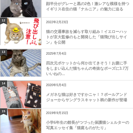
顔半分がグレーと黒の2色！激レアな模様を持つ
イギリス在住の猫「ナルニア」の魅力に迫る
12
2022年2月23日
猫の交通事故を減らす取り組み！イエローハッ
トが京大監修のもと開発した「猫飛び出しサイ
ン」を公開
13
2025年7月4日
四次元ポケットから何か出てきそう！お腹に手
をしまい込んだ猫ちゃんの奇抜なポーズに3.7万
いいねの...
14
2020年5月4日
メガネな猫は好きですかニャ！？ポールアンド
ジョーからサングラスキャット柄の新作が登場
15
2019年9月15日
小学6年生の館長がつづった保護猫シェルターの
写真エッセイ集「猫庭ものがたり」