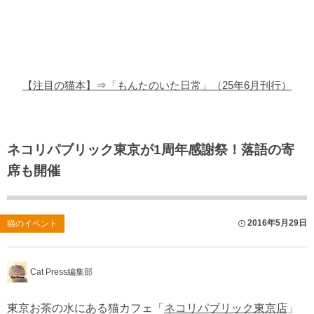
猫の商品レビュー
猫の豆知識・雑学
猫の調査データ
【注目の猫本】⇒「もんたのいた日常」（25年6月刊行）
猫の譲渡会
猫の社会問題
ネコリパブリック東京が1周年感謝祭！落語の寄
席も開催
猫のゲーム・アプリ
猫のフリー写真素材
2016年5月29日
猫のイベント
Cat Press編集部
東京お茶の水にある猫カフェ「
ネコリパブリック東京店
」