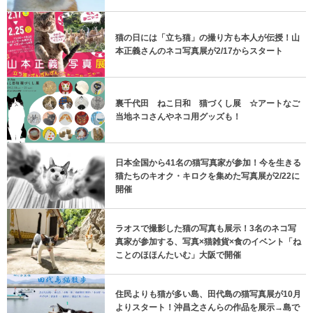
猫の日には「立ち猫」の撮り方も本人が伝授！山
本正義さんのネコ写真展が2/17からスタート
裏千代田 ねこ日和 猫づくし展 ☆アートなご
当地ネコさんやネコ用グッズも！
日本全国から41名の猫写真家が参加！今を生きる
猫たちのキオク・キロクを集めた写真展が2/22に
開催
ラオスで撮影した猫の写真も展示！3名のネコ写
真家が参加する、写真×猫雑貨×食のイベント「ね
ことのほほんたいむ」大阪で開催
住民よりも猫が多い島、田代島の猫写真展が10月
よりスタート！沖昌之さんらの作品を展示→島で