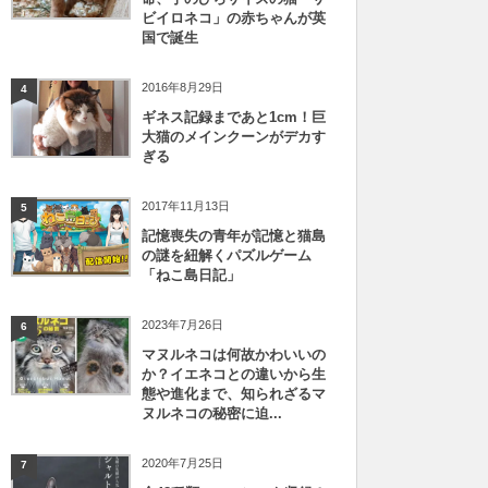
ビイロネコ」の赤ちゃんが英
国で誕生
2016年8月29日
4
ギネス記録まであと1cm！巨
大猫のメインクーンがデカす
ぎる
2017年11月13日
5
記憶喪失の青年が記憶と猫島
の謎を紐解くパズルゲーム
「ねこ島日記」
2023年7月26日
6
マヌルネコは何故かわいいの
か？イエネコとの違いから生
態や進化まで、知られざるマ
ヌルネコの秘密に迫...
2020年7月25日
7