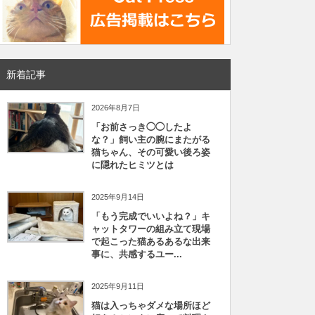
新着記事
2026年8月7日
「お前さっき◯◯したよ
な？」飼い主の腕にまたがる
猫ちゃん、その可愛い後ろ姿
に隠れたヒミツとは
2025年9月14日
「もう完成でいいよね？」キ
ャットタワーの組み立て現場
で起こった猫あるあるな出来
事に、共感するユー...
2025年9月11日
猫は入っちゃダメな場所ほど