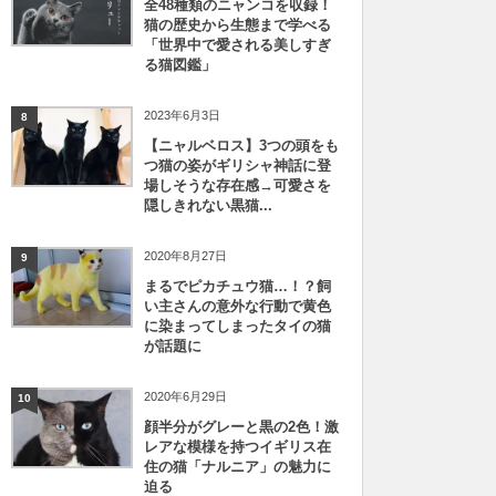
全48種類のニャンコを収録！
猫の歴史から生態まで学べる
「世界中で愛される美しすぎ
る猫図鑑」
2023年6月3日
8
【ニャルベロス】3つの頭をも
つ猫の姿がギリシャ神話に登
場しそうな存在感→可愛さを
隠しきれない黒猫...
2020年8月27日
9
まるでピカチュウ猫…！？飼
い主さんの意外な行動で黄色
に染まってしまったタイの猫
が話題に
2020年6月29日
10
顔半分がグレーと黒の2色！激
レアな模様を持つイギリス在
住の猫「ナルニア」の魅力に
迫る