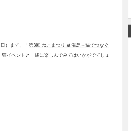
（日）まで、「
第3回 ねこまつり at 湯島～猫でつなぐ
、猫イベントと一緒に楽しんでみてはいかがででしょ
共
有