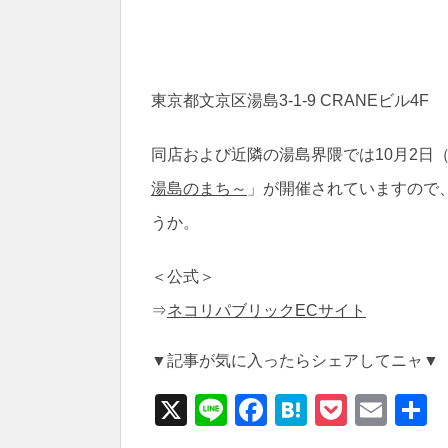
東京都文京区湯島3-1-9 CRANEビル4F
同店および近隣の湯島界隈では10月2日
湯島のまち～
」が開催されていますので
うか。
＜公式＞
⇒
ネコリパブリックECサイト
▼記事が気に入ったらシェアしてニャ▼
X
Li
F
H
P
E
n
a
at
o
m