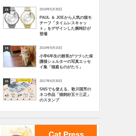
2019年5月30日
18
PAUL ＆ JOEから人気の猫モ
チーフ「タイムレスキャッ
ト」をデザインした腕時計が
登場
2019年9月15日
19
小学6年生の館長がつづった保
護猫シェルターの写真エッセ
イ集「猫庭ものがたり」
2017年6月30日
20
SNSでも使える、歌川国芳の
ネコ作品「猫飼好五十三疋」
のスタンプ