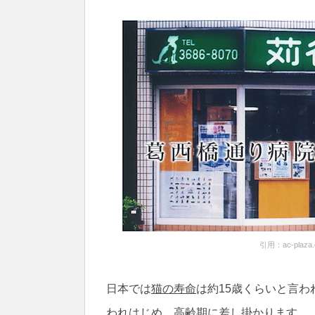
引用：
ac-plaza.
日本では
猫の寿命
は約15歳くらいと言
われはじめ、高齢期に差し掛かります。