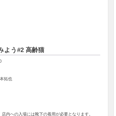
よう#2 高齢猫
0
榎本拓也
、店内への入場には靴下の着用が必要となります。