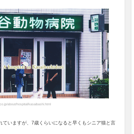
co.jp/about/hospital/kasaibashi.html
われていますが、7歳くらいになると早くもシニア猫と言