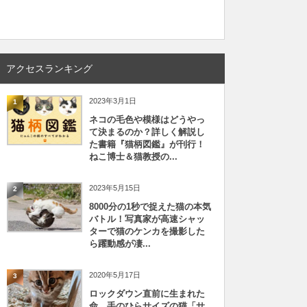
アクセスランキング
2023年3月1日
1
ネコの毛色や模様はどうやっ
て決まるのか？詳しく解説し
た書籍『猫柄図鑑』が刊行！
ねこ博士＆猫教授の...
2023年5月15日
2
8000分の1秒で捉えた猫の本気
バトル！写真家が高速シャッ
ターで猫のケンカを撮影した
ら躍動感が凄...
2020年5月17日
3
ロックダウン直前に生まれた
命、手のひらサイズの猫「サ