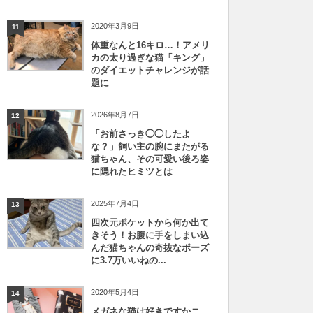
2020年3月9日
11
体重なんと16キロ…！アメリ
カの太り過ぎな猫「キング」
のダイエットチャレンジが話
題に
2026年8月7日
12
「お前さっき◯◯したよ
な？」飼い主の腕にまたがる
猫ちゃん、その可愛い後ろ姿
に隠れたヒミツとは
2025年7月4日
13
四次元ポケットから何か出て
きそう！お腹に手をしまい込
んだ猫ちゃんの奇抜なポーズ
に3.7万いいねの...
2020年5月4日
14
メガネな猫は好きですかニ