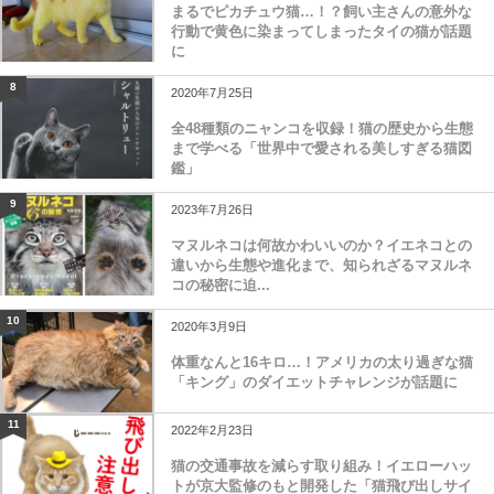
まるでピカチュウ猫…！？飼い主さんの意外な
行動で黄色に染まってしまったタイの猫が話題
に
8
2020年7月25日
全48種類のニャンコを収録！猫の歴史から生態
まで学べる「世界中で愛される美しすぎる猫図
鑑」
9
2023年7月26日
マヌルネコは何故かわいいのか？イエネコとの
違いから生態や進化まで、知られざるマヌルネ
コの秘密に迫...
10
2020年3月9日
体重なんと16キロ…！アメリカの太り過ぎな猫
「キング」のダイエットチャレンジが話題に
11
2022年2月23日
猫の交通事故を減らす取り組み！イエローハッ
トが京大監修のもと開発した「猫飛び出しサイ