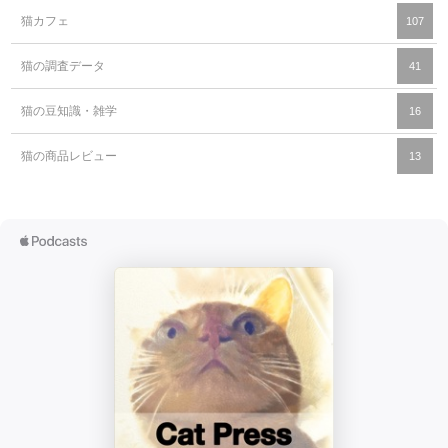
猫カフェ
107
猫の調査データ
41
猫の豆知識・雑学
16
猫の商品レビュー
13