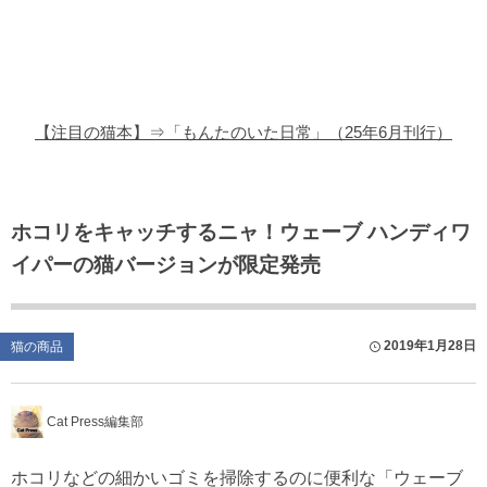
猫の商品レビュー
猫の豆知識・雑学
猫の調査データ
【注目の猫本】⇒「もんたのいた日常」（25年6月刊行）
猫の譲渡会
猫の社会問題
ホコリをキャッチするニャ！ウェーブ ハンディワ
イパーの猫バージョンが限定発売
猫のゲーム・アプリ
猫のフリー写真素材
2019年1月28日
猫の商品
Cat Press編集部
ホコリなどの細かいゴミを掃除するのに便利な「ウェーブ