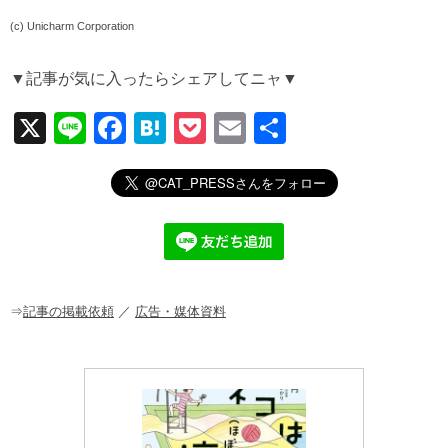
(c) Unicharm Corporation
▼記事が気に入ったらシェアしてニャ▼
X
Li
F
H
P
E
共
n
a
at
o
m
有
e
c
e
ck
ail
e
n
et
b
a
o
o
⇒
記事の掲載依頼
／
広告・媒体資料
k