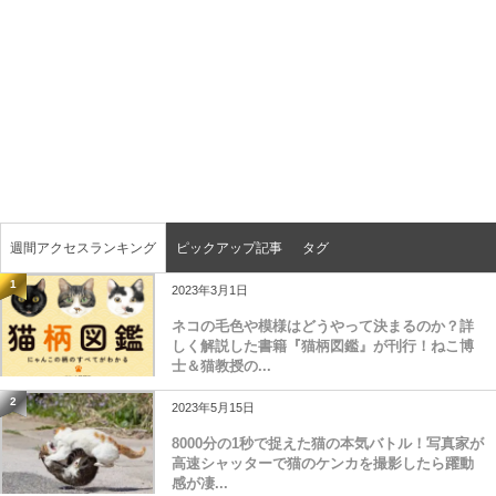
週間アクセスランキング
ピックアップ記事
タグ
1
2023年3月1日
ネコの毛色や模様はどうやって決まるのか？詳
しく解説した書籍『猫柄図鑑』が刊行！ねこ博
士＆猫教授の...
2
2023年5月15日
8000分の1秒で捉えた猫の本気バトル！写真家が
高速シャッターで猫のケンカを撮影したら躍動
感が凄...