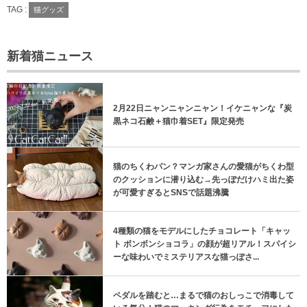
TAG :
猫グッズ
新着猫ニュース
2月22日ニャンニャンニャン！イケニャンな『炭
黒ネコ石鹸＋猫巾着SET』限定発売
猫のちくわパン？マンガ家さんの愛猫がちくわ型
のクッションに潜り込む→先っぽだけハミ出た姿
が可愛すぎるとSNSで話題沸騰
4種類の猫をモデルにしたチョコレート「キャッ
ト ボンボンショコラ」の顔が超リアル！スパイシ
ーな味わいでミステリアスな猫っぽさ...
ペダルを踏むと…まるで猫のおしっこで消毒して