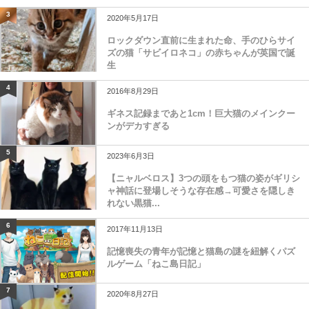
3
2020年5月17日
ロックダウン直前に生まれた命、手のひらサイ
ズの猫「サビイロネコ」の赤ちゃんが英国で誕
生
4
2016年8月29日
ギネス記録まであと1cm！巨大猫のメインクー
ンがデカすぎる
5
2023年6月3日
【ニャルベロス】3つの頭をもつ猫の姿がギリシ
ャ神話に登場しそうな存在感→可愛さを隠しき
れない黒猫...
6
2017年11月13日
記憶喪失の青年が記憶と猫島の謎を紐解くパズ
ルゲーム「ねこ島日記」
7
2020年8月27日