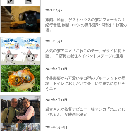
2021年4月9日
旅館、民宿、ゲストハウスの猫にフォーカス！
紀行番組 旅猫ロマンの傑作選5〜6話は「お宿の
猫」
2018年6月1日
人気の猫アニメ「こねこのチー」がタイに初上
陸、1日店長に就任＆イベントステージに登場
2022年7月14日
小林製薬から可愛いネコ型のブルーレットが登
場！トイレにおくだけで楽しい雰囲気になりそ
うニャ
2018年3月14日
岩合さんが監督デビュー！猫マンガ「ねことじ
いちゃん」が映画化決定
2017年9月26日