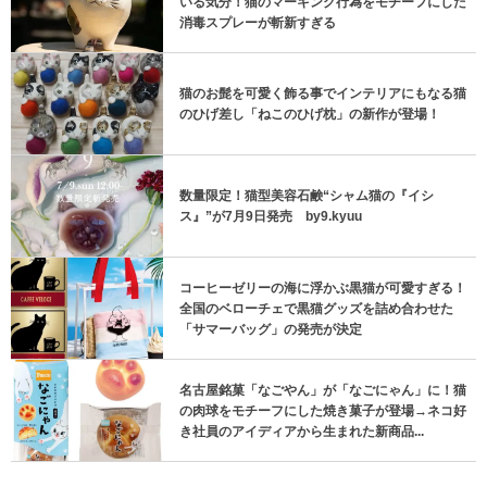
いる気分！猫のマーキング行為をモチーフにした
消毒スプレーが斬新すぎる
猫のお髭を可愛く飾る事でインテリアにもなる猫
のひげ差し「ねこのひげ枕」の新作が登場！
数量限定！猫型美容石鹸“シャム猫の『イシ
ス』”が7月9日発売 by9.kyuu
コーヒーゼリーの海に浮かぶ黒猫が可愛すぎる！
全国のベローチェで黒猫グッズを詰め合わせた
「サマーバッグ」の発売が決定
名古屋銘菓「なごやん」が「なごにゃん」に！猫
の肉球をモチーフにした焼き菓子が登場→ネコ好
き社員のアイディアから生まれた新商品...