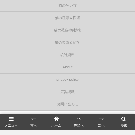
猫の飼い方
猫の種類＆図鑑
猫の毛色/柄/模様
猫の知識＆雑学
統計資料
About
privacy policy
広告掲載
お問い合わせ
©
2026
Cat Press（キャットプレス）
.
メニュー
前へ
ホーム
先頭へ
次へ
検索