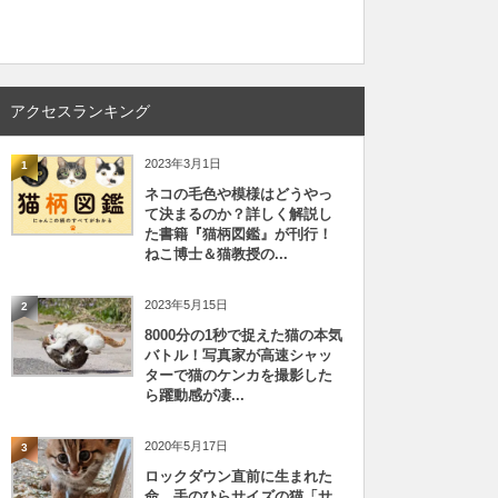
アクセスランキング
2023年3月1日
1
ネコの毛色や模様はどうやっ
て決まるのか？詳しく解説し
た書籍『猫柄図鑑』が刊行！
ねこ博士＆猫教授の...
2023年5月15日
2
8000分の1秒で捉えた猫の本気
バトル！写真家が高速シャッ
ターで猫のケンカを撮影した
ら躍動感が凄...
2020年5月17日
3
ロックダウン直前に生まれた
命、手のひらサイズの猫「サ