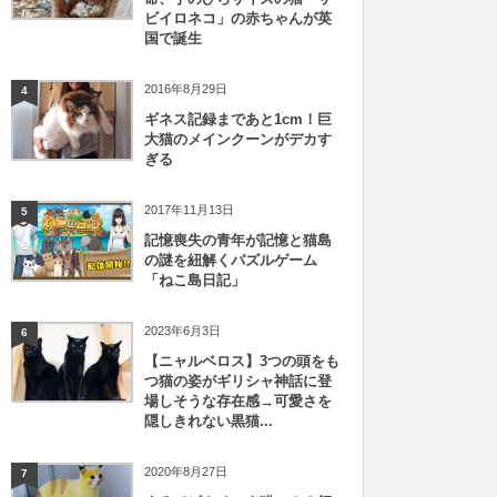
ビイロネコ」の赤ちゃんが英
国で誕生
2016年8月29日
4
ギネス記録まであと1cm！巨
大猫のメインクーンがデカす
ぎる
2017年11月13日
5
記憶喪失の青年が記憶と猫島
の謎を紐解くパズルゲーム
「ねこ島日記」
2023年6月3日
6
【ニャルベロス】3つの頭をも
つ猫の姿がギリシャ神話に登
場しそうな存在感→可愛さを
隠しきれない黒猫...
2020年8月27日
7