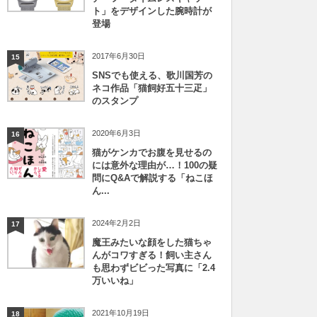
ト」をデザインした腕時計が
登場
2017年6月30日
15
SNSでも使える、歌川国芳の
ネコ作品「猫飼好五十三疋」
のスタンプ
2020年6月3日
16
猫がケンカでお腹を見せるの
には意外な理由が…！100の疑
問にQ&Aで解説する「ねこほ
ん...
2024年2月2日
17
魔王みたいな顔をした猫ちゃ
んがコワすぎる！飼い主さん
も思わずビビった写真に「2.4
万いいね」
2021年10月19日
18