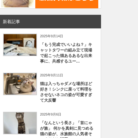
新着記事
2025年9月14日
「もう完成でいいよね？」キ
ャットタワーの組み立て現場
で起こった猫あるあるな出来
事に、共感するユー...
2025年9月11日
猫は入っちゃダメな場所ほど
好き！シンクに座って料理を
させないネコの姿が可愛すぎ
て大反響
2025年9月6日
「なんという長さ」「首にゃ
が族」 何かを真剣に見つめる
猫の姿が、水族館の人気者そ