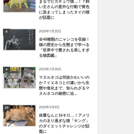
まるでピカチュウ猫…！？飼
い主さんの意外な行動で黄色
に染まってしまったタイの猫
が話題に
2020年7月25日
8
全48種類のニャンコを収録！
猫の歴史から生態まで学べる
「世界中で愛される美しすぎ
る猫図鑑」
2023年7月26日
9
マヌルネコは何故かわいいの
か？イエネコとの違いから生
態や進化まで、知られざるマ
ヌルネコの秘密に迫...
2020年3月9日
10
体重なんと16キロ…！アメリ
カの太り過ぎな猫「キング」
のダイエットチャレンジが話
題に