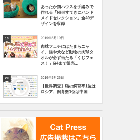
あったか猫ハウスを手編みで
作れる「NHKすてきにハンド
メイドセレクション」全40デ
ザインを収録
2019年5月10日
19
肉球フェチにはたまらニャ
イ、猫や犬など動物の肉球タ
オルが必ず当たる「くじフェ
ス！」6/4まで販売...
2016年5月26日
20
【世界調査】猫の飼育率1位は
ロシア、飼育数1位は中国