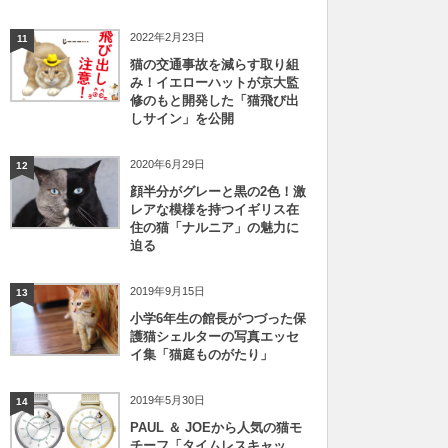
2022年2月23日
11
猫の交通事故を減らす取り組
み！イエローハットが京大監
修のもと開発した「猫飛び出
しサイン」を公開
2020年6月29日
12
顔半分がグレーと黒の2色！激
レアな模様を持つイギリス在
住の猫「ナルニア」の魅力に
迫る
2019年9月15日
13
小学6年生の館長がつづった保
護猫シェルターの写真エッセ
イ集「猫庭ものがたり」
2019年5月30日
14
PAUL ＆ JOEから人気の猫モ
チーフ「タイムレスキャッ