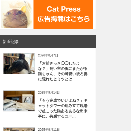
新着記事
2026年8月7日
「お前さっき◯◯したよ
な？」飼い主の腕にまたがる
猫ちゃん、その可愛い後ろ姿
に隠れたヒミツとは
2025年9月14日
「もう完成でいいよね？」キ
ャットタワーの組み立て現場
で起こった猫あるあるな出来
事に、共感するユー...
2025年9月11日