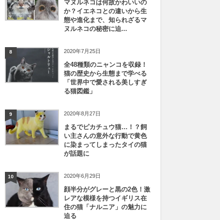
マヌルネコは何故かわいいの
か？イエネコとの違いから生
態や進化まで、知られざるマ
ヌルネコの秘密に迫...
2020年7月25日
8
全48種類のニャンコを収録！
猫の歴史から生態まで学べる
「世界中で愛される美しすぎ
る猫図鑑」
2020年8月27日
9
まるでピカチュウ猫…！？飼
い主さんの意外な行動で黄色
に染まってしまったタイの猫
が話題に
2020年6月29日
10
顔半分がグレーと黒の2色！激
レアな模様を持つイギリス在
住の猫「ナルニア」の魅力に
迫る