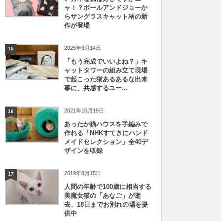
ャ！？ポールアンドジョーか
らサングラスキャット柄の新
作が登場
2025年9月14日
15
「もう完成でいいよね？」キ
ャットタワーの組み立て現場
で起こった猫あるあるな出来
事に、共感するユー...
2021年10月19日
16
あったか猫ハウスを手編みで
作れる「NHKすてきにハンド
メイドセレクション」全40デ
ザインを収録
2019年8月15日
17
人間の年齢で100歳に相当する
美魔女猫の「あなご」が逝
去、18日までお別れの場を提
供中