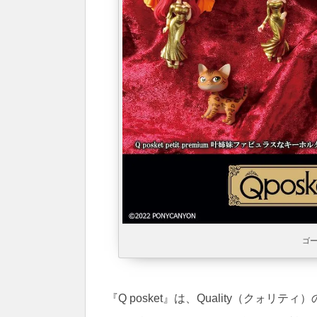
ゴ
『Q posket』は、Quality（クォ