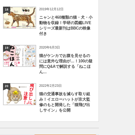
2019年12月12日
18
ニャンと460種類の猫・犬・小
動物を収録！学研の図鑑LIVE
シリーズ最新刊はBBCの映像
付き
2020年6月3日
19
猫がケンカでお腹を見せるの
には意外な理由が…！100の疑
問にQ&Aで解説する「ねこほ
ん...
2022年2月23日
20
猫の交通事故を減らす取り組
み！イエローハットが京大監
修のもと開発した「猫飛び出
しサイン」を公開