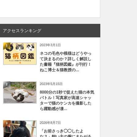
アクセスランキング
2023年3月1日
1
ネコの毛色や模様はどうやっ
て決まるのか？詳しく解説し
た書籍『猫柄図鑑』が刊行！
ねこ博士＆猫教授の...
2023年5月15日
2
8000分の1秒で捉えた猫の本気
バトル！写真家が高速シャッ
ターで猫のケンカを撮影した
ら躍動感が凄...
2026年8月7日
3
「お前さっき◯◯したよ
な？」飼い主の腕にまたがる