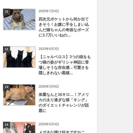
2025年7月4日
11
四次元ポケットから何か出て
きそう！お腹に手をしまい込
んだ猫ちゃんの奇抜なポーズ
に3.7万いいねの...
2023年6月3日
12
【ニャルベロス】3つの頭をも
つ猫の姿がギリシャ神話に登
場しそうな存在感→可愛さを
隠しきれない黒猫...
2020年3月9日
13
体重なんと16キロ…！アメリ
カの太り過ぎな猫「キング」
のダイエットチャレンジが話
題に
2020年5月4日
14
メガネな猫は好きですかニ