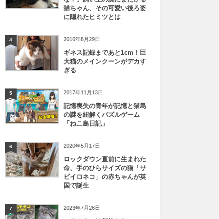
猫ちゃん、その可愛い後ろ姿
に隠れたヒミツとは
2016年8月29日
4
ギネス記録まであと1cm！巨
大猫のメインクーンがデカす
ぎる
2017年11月13日
5
記憶喪失の青年が記憶と猫島
の謎を紐解くパズルゲーム
「ねこ島日記」
2020年5月17日
6
ロックダウン直前に生まれた
命、手のひらサイズの猫「サ
ビイロネコ」の赤ちゃんが英
国で誕生
2023年7月26日
7