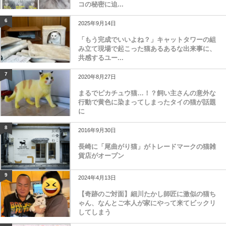
コの秘密に迫...
6
2025年9月14日
「もう完成でいいよね？」キャットタワーの組
み立て現場で起こった猫あるあるな出来事に、
共感するユー...
7
2020年8月27日
まるでピカチュウ猫…！？飼い主さんの意外な
行動で黄色に染まってしまったタイの猫が話題
に
8
2016年9月30日
長崎に「尾曲がり猫」がトレードマークの猫雑
貨店がオープン
9
2024年4月13日
【奇跡のご対面】細川たかし師匠に激似の猫ち
ゃん、なんとご本人が家にやって来てビックリ
してしまう