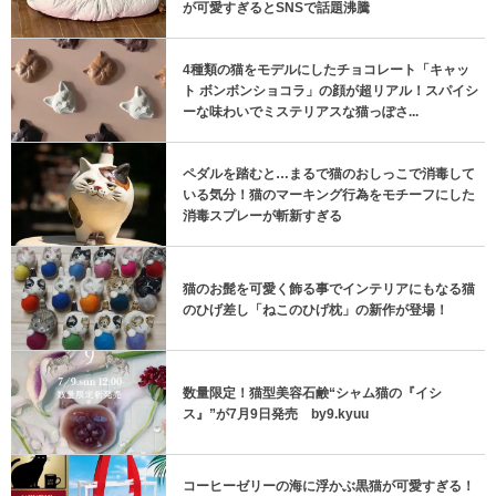
が可愛すぎるとSNSで話題沸騰
4種類の猫をモデルにしたチョコレート「キャッ
ト ボンボンショコラ」の顔が超リアル！スパイシ
ーな味わいでミステリアスな猫っぽさ...
ペダルを踏むと…まるで猫のおしっこで消毒して
いる気分！猫のマーキング行為をモチーフにした
消毒スプレーが斬新すぎる
猫のお髭を可愛く飾る事でインテリアにもなる猫
のひげ差し「ねこのひげ枕」の新作が登場！
数量限定！猫型美容石鹸“シャム猫の『イシ
ス』”が7月9日発売 by9.kyuu
コーヒーゼリーの海に浮かぶ黒猫が可愛すぎる！