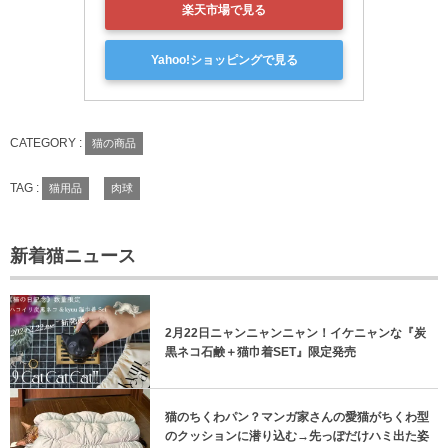
楽天市場で見る
Yahoo!ショッピングで見る
CATEGORY :
猫の商品
TAG :
猫用品
肉球
新着猫ニュース
2月22日ニャンニャンニャン！イケニャンな『炭
黒ネコ石鹸＋猫巾着SET』限定発売
猫のちくわパン？マンガ家さんの愛猫がちくわ型
のクッションに潜り込む→先っぽだけハミ出た姿