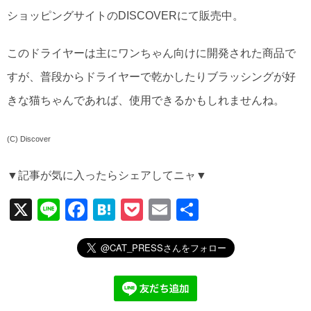
ショッピングサイトのDISCOVERにて販売中。
このドライヤーは主にワンちゃん向けに開発された商品で
すが、普段からドライヤーで乾かしたりブラッシングが好
きな猫ちゃんであれば、使用できるかもしれませんね。
(C) Discover
▼記事が気に入ったらシェアしてニャ▼
X
Li
F
H
P
E
共
n
a
at
o
m
有
e
c
e
ck
ail
e
n
et
b
a