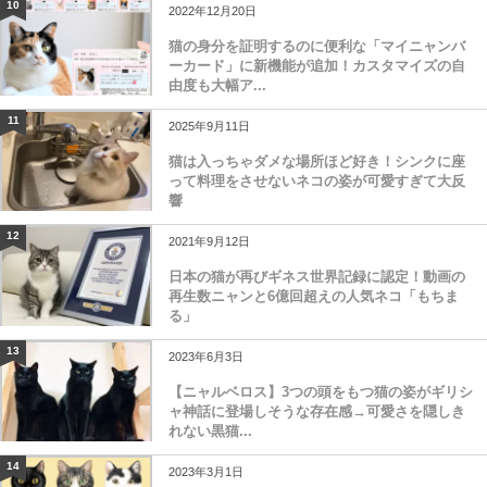
10
2022年12月20日
猫の身分を証明するのに便利な「マイニャンバ
ーカード」に新機能が追加！カスタマイズの自
由度も大幅ア...
11
2025年9月11日
猫は入っちゃダメな場所ほど好き！シンクに座
って料理をさせないネコの姿が可愛すぎて大反
響
12
2021年9月12日
日本の猫が再びギネス世界記録に認定！動画の
再生数ニャンと6億回超えの人気ネコ「もちま
る」
13
2023年6月3日
【ニャルベロス】3つの頭をもつ猫の姿がギリシ
ャ神話に登場しそうな存在感→可愛さを隠しき
れない黒猫...
14
2023年3月1日