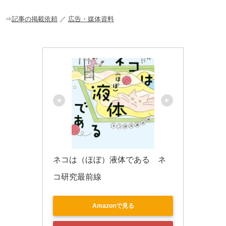
o
o
⇒
記事の掲載依頼
／
広告・媒体資料
k
ネコは（ほぼ）液体である　ネ
コ研究最前線
Amazonで見る