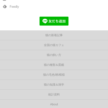
Feedly
猫の新着記事
全国の猫カフェ
猫の飼い方
猫の種類＆図鑑
猫の毛色/柄/模様
猫の知識＆雑学
統計資料
About