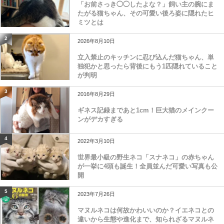
「お前さっき◯◯したよな？」飼い主の腕にま
たがる猫ちゃん、その可愛い後ろ姿に隠れたヒ
ミツとは
2
2026年8月10日
立入禁止のキッチンに忍び込んだ猫ちゃん、単
独犯かと思ったら背後にもう1匹隠れていること
が判明
3
2016年8月29日
ギネス記録まであと1cm！巨大猫のメインクー
ンがデカすぎる
4
2022年3月10日
世界最小級の野生ネコ「スナネコ」の赤ちゃん
が一挙に4頭も誕生！全員並んだ可愛い写真も公
開
5
2023年7月26日
マヌルネコは何故かわいいのか？イエネコとの
違いから生態や進化まで、知られざるマヌルネ