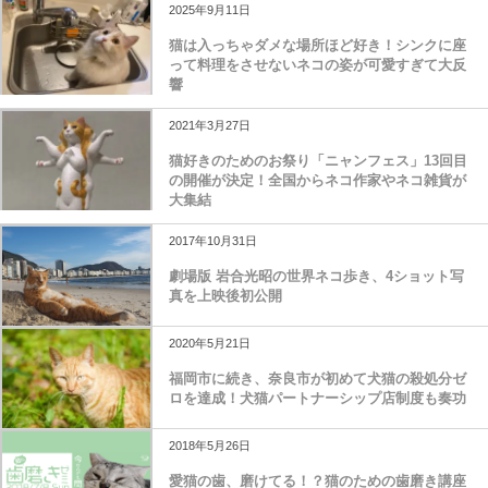
2025年9月11日
猫は入っちゃダメな場所ほど好き！シンクに座
って料理をさせないネコの姿が可愛すぎて大反
響
2021年3月27日
猫好きのためのお祭り「ニャンフェス」13回目
の開催が決定！全国からネコ作家やネコ雑貨が
大集結
2017年10月31日
劇場版 岩合光昭の世界ネコ歩き、4ショット写
真を上映後初公開
2020年5月21日
福岡市に続き、奈良市が初めて犬猫の殺処分ゼ
ロを達成！犬猫パートナーシップ店制度も奏功
2018年5月26日
愛猫の歯、磨けてる！？猫のための歯磨き講座