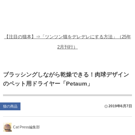
猫の商品レビュー
猫の豆知識・雑学
猫の調査データ
【注目の猫本】⇒「ツンツン猫をデレデレにする方法」（25年
猫の譲渡会
2月刊行）
猫の社会問題
猫のゲーム・アプリ
ブラッシングしながら乾燥できる！肉球デザイン
のペット用ドライヤー「Petaum」
猫のフリー写真素材
2019年6月7日
猫の商品
Cat Press編集部