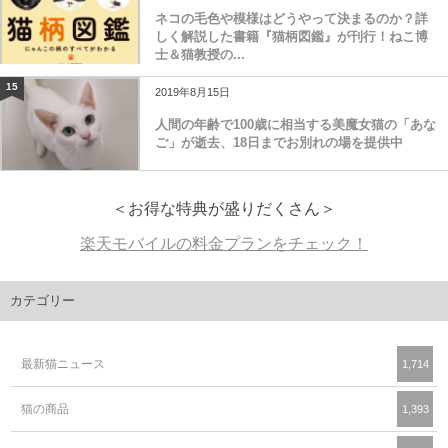
ネコの毛色や模様はどうやって決まるのか？詳
しく解説した書籍『猫柄図鑑』が刊行！ねこ博
士＆猫教授の...
15
2019年8月15日
人間の年齢で100歳に相当する美魔女猫の「あな
ご」が逝去、18日までお別れの場を提供中
＜お得な特典が盛りだくさん＞
楽天モバイルの料金プランをチェック！
カテゴリー
最新猫ニュース
1,714
猫の商品
1,393