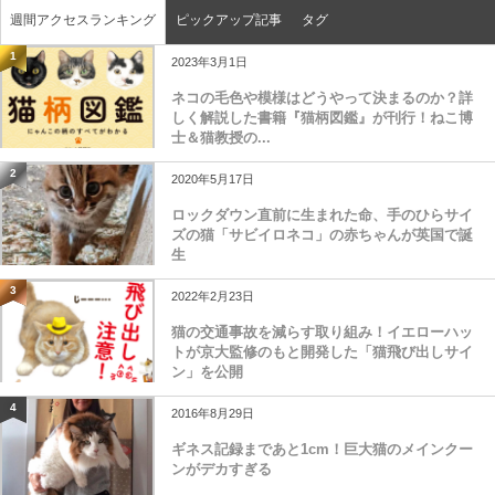
週間アクセスランキング
ピックアップ記事
タグ
1
2023年3月1日
ネコの毛色や模様はどうやって決まるのか？詳
しく解説した書籍『猫柄図鑑』が刊行！ねこ博
士＆猫教授の...
2
2020年5月17日
ロックダウン直前に生まれた命、手のひらサイ
ズの猫「サビイロネコ」の赤ちゃんが英国で誕
生
3
2022年2月23日
猫の交通事故を減らす取り組み！イエローハッ
トが京大監修のもと開発した「猫飛び出しサイ
ン」を公開
4
2016年8月29日
ギネス記録まであと1cm！巨大猫のメインクー
ンがデカすぎる