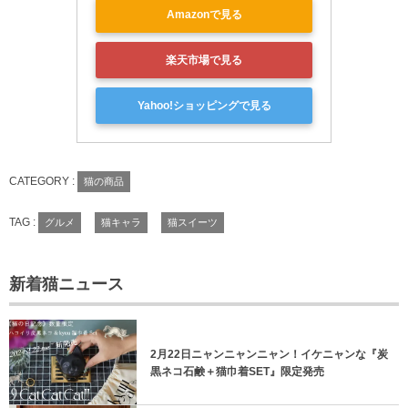
Amazonで見る
楽天市場で見る
Yahoo!ショッピングで見る
CATEGORY :
猫の商品
TAG :
グルメ
猫キャラ
猫スイーツ
新着猫ニュース
2月22日ニャンニャンニャン！イケニャンな『炭
黒ネコ石鹸＋猫巾着SET』限定発売