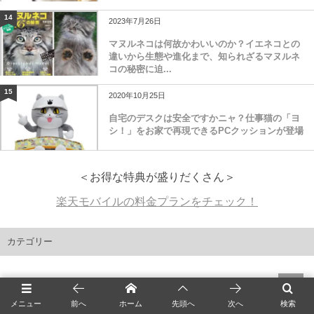
14
2023年7月26日
マヌルネコは何故かわいいのか？イエネコとの
違いから生態や進化まで、知られざるマヌルネ
コの秘密に迫...
15
2020年10月25日
自宅のデスクは安全ですかニャ？仕事猫の「ヨ
シ！」をお家で再現できるPCクッションが登場
＜お得な特典が盛りだくさん＞
楽天モバイルの料金プランをチェック！
カテゴリー
最新猫ニュース
1,712
メニュー
前へ
ホーム
先頭へ
次へ
検索