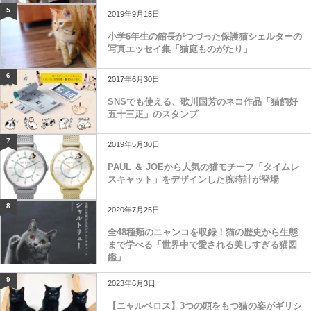
5
2019年9月15日
小学6年生の館長がつづった保護猫シェルターの
写真エッセイ集「猫庭ものがたり」
6
2017年6月30日
SNSでも使える、歌川国芳のネコ作品「猫飼好
五十三疋」のスタンプ
7
2019年5月30日
PAUL ＆ JOEから人気の猫モチーフ「タイムレ
スキャット」をデザインした腕時計が登場
8
2020年7月25日
全48種類のニャンコを収録！猫の歴史から生態
まで学べる「世界中で愛される美しすぎる猫図
鑑」
9
2023年6月3日
【ニャルベロス】3つの頭をもつ猫の姿がギリシ