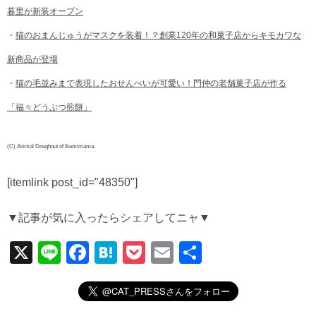
暮里が新装オープン
・
猫のおまんじゅうがマスクを装着！？創業120年の和菓子店からキモカワな
新商品が登場
・
猫の毛並みまで表現したおせんべいが可愛い！門仲の老舗菓子店が作る
「福々どうぶつ煎餅」
(C) Animal Doughnut of Ikumimama.
[itemlink post_id="48350"]
▼記事が気に入ったらシェアしてニャ▼
X
Li
F
H
P
E
共
n
a
at
o
m
有
e
c
e
ck
ail