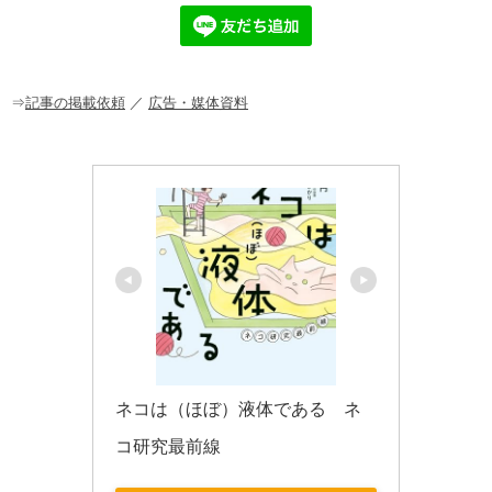
e
n
et
b
a
o
o
⇒
記事の掲載依頼
／
広告・媒体資料
k
ネコは（ほぼ）液体である　ネ
コ研究最前線