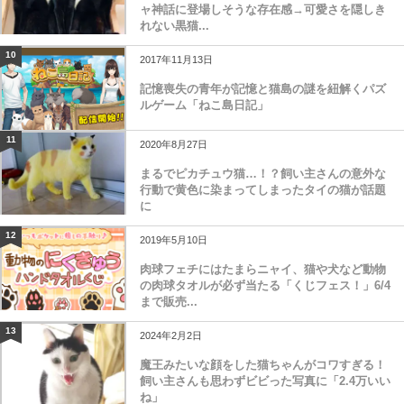
ャ神話に登場しそうな存在感→可愛さを隠しき
れない黒猫...
10
2017年11月13日
記憶喪失の青年が記憶と猫島の謎を紐解くパズ
ルゲーム「ねこ島日記」
11
2020年8月27日
まるでピカチュウ猫…！？飼い主さんの意外な
行動で黄色に染まってしまったタイの猫が話題
に
12
2019年5月10日
肉球フェチにはたまらニャイ、猫や犬など動物
の肉球タオルが必ず当たる「くじフェス！」6/4
まで販売...
13
2024年2月2日
魔王みたいな顔をした猫ちゃんがコワすぎる！
飼い主さんも思わずビビった写真に「2.4万いい
ね」