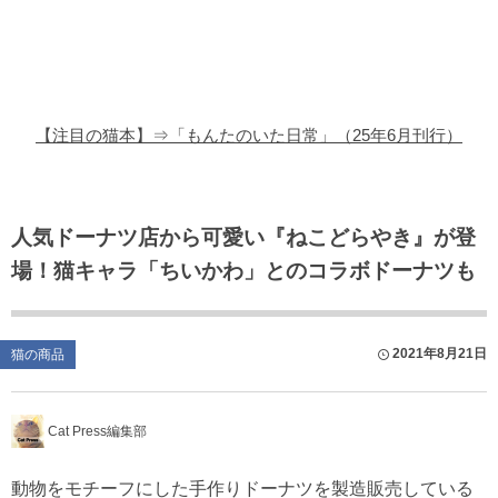
猫の商品レビュー
猫の豆知識・雑学
猫の調査データ
【注目の猫本】⇒「もんたのいた日常」（25年6月刊行）
猫の譲渡会
猫の社会問題
人気ドーナツ店から可愛い『ねこどらやき』が登
場！猫キャラ「ちいかわ」とのコラボドーナツも
猫のゲーム・アプリ
猫のフリー写真素材
2021年8月21日
猫の商品
Cat Press編集部
動物をモチーフにした手作りドーナツを製造販売している