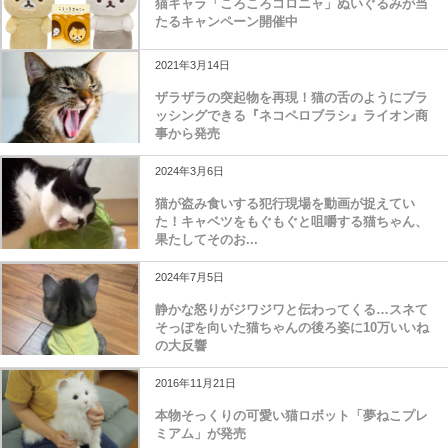
猫キャラ「ころころコロニャ」ぬいぐるみが当
たるキャンペーン開催中
2021年3月14日
ザラザラの突起物を再現！猫の舌のようにブラ
ッシングできる『ネコペロブラシ』ライオン商
事から発売
2024年3月6日
猫が盗み食いする犯行現場を動画が捉えてい
た！キャベツをもぐもぐと咀嚼する猫ちゃん、
果たしてそのお...
2024年7月5日
静かな怒りがジワジワと伝わってくる…スネて
そっぽを向いた猫ちゃんの後ろ姿に10万いいね
の大反響
2016年11月21日
本物そっくりの可愛い猫ロボット「夢ねこプレ
ミアム」が発売