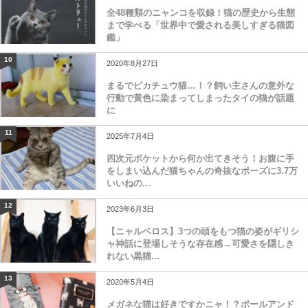
全48種類のニャンコを収録！猫の歴史から生態
まで学べる「世界中で愛される美しすぎる猫図
鑑」
10
2020年8月27日
まるでピカチュウ猫…！？飼い主さんの意外な
行動で黄色に染まってしまったタイの猫が話題
に
11
2025年7月4日
四次元ポケットから何か出てきそう！お腹に手
をしまい込んだ猫ちゃんの奇抜なポーズに3.7万
いいねの...
12
2023年6月3日
【ニャルベロス】3つの頭をもつ猫の姿がギリシ
ャ神話に登場しそうな存在感→可愛さを隠しき
れない黒猫...
13
2020年5月4日
メガネな猫は好きですかニャ！？ポールアンド