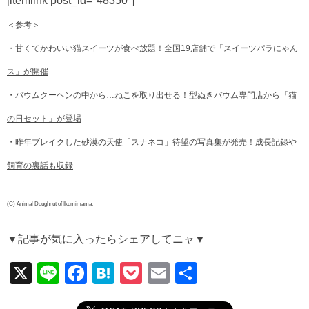
[itemlink post_id="48350"]
＜参考＞
・
甘くてかわいい猫スイーツが食べ放題！全国19店舗で「スイーツパラにゃん
ス」が開催
・
バウムクーヘンの中から…ねこを取り出せる！型ぬきバウム専門店から「猫
の日セット」が登場
・
昨年ブレイクした砂漠の天使「スナネコ」待望の写真集が発売！成長記録や
飼育の裏話も収録
(C) Animal Doughnut of Ikumimama.
▼記事が気に入ったらシェアしてニャ▼
X
Li
F
H
P
E
共
n
a
at
o
m
有