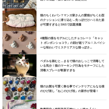
猫のちくわパン？マンガ家さんの愛猫がちくわ型
のクッションに潜り込む→先っぽだけハミ出た姿
が可愛すぎるとSNSで話題沸騰
4種類の猫をモデルにしたチョコレート「キャッ
ト ボンボンショコラ」の顔が超リアル！スパイシ
ーな味わいでミステリアスな猫っぽさ...
ペダルを踏むと…まるで猫のおしっこで消毒して
いる気分！猫のマーキング行為をモチーフにした
消毒スプレーが斬新すぎる
猫のお髭を可愛く飾る事でインテリアにもなる猫
のひげ差し「ねこのひげ枕」の新作が登場！