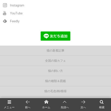
Instagram
YouTube
Feedly
猫の新着記事
全国の猫カフェ
猫の飼い方
猫の種類＆図鑑
猫の毛色/柄/模様
猫の知識＆雑学
メニュー
前へ
ホーム
先頭へ
次へ
検索