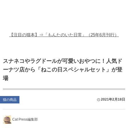
猫の商品レビュー
猫の豆知識・雑学
猫の調査データ
【注目の猫本】⇒「もんたのいた日常」（25年6月刊行）
猫の譲渡会
猫の社会問題
スナネコやラグドールが可愛いおやつに！人気ド
ーナツ店から「ねこの日スペシャルセット」が登
猫のゲーム・アプリ
場
猫のフリー写真素材
2021年2月18日
猫の商品
Cat Press編集部