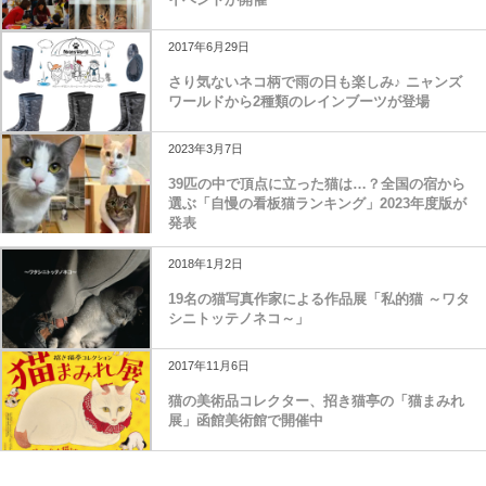
2017年6月29日
さり気ないネコ柄で雨の日も楽しみ♪ ニャンズ
ワールドから2種類のレインブーツが登場
2023年3月7日
39匹の中で頂点に立った猫は…？全国の宿から
選ぶ「自慢の看板猫ランキング」2023年度版が
発表
2018年1月2日
19名の猫写真作家による作品展「私的猫 ～ワタ
シニトッテノネコ～」
2017年11月6日
猫の美術品コレクター、招き猫亭の「猫まみれ
展」函館美術館で開催中