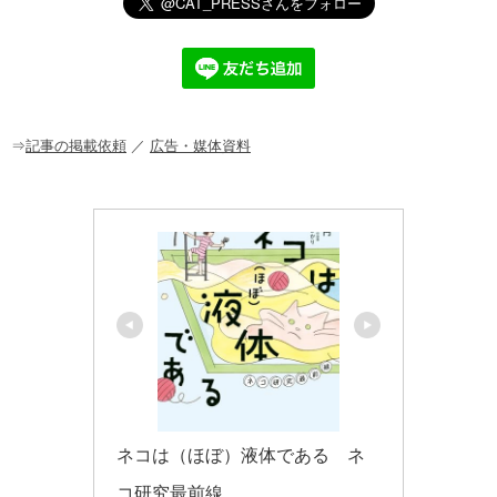
e
c
e
ck
ail
e
n
et
b
a
o
o
⇒
記事の掲載依頼
／
広告・媒体資料
k
ネコは（ほぼ）液体である　ネ
コ研究最前線