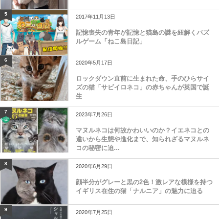
5
2017年11月13日
記憶喪失の青年が記憶と猫島の謎を紐解くパズ
ルゲーム「ねこ島日記」
6
2020年5月17日
ロックダウン直前に生まれた命、手のひらサイ
ズの猫「サビイロネコ」の赤ちゃんが英国で誕
生
7
2023年7月26日
マヌルネコは何故かわいいのか？イエネコとの
違いから生態や進化まで、知られざるマヌルネ
コの秘密に迫...
8
2020年6月29日
顔半分がグレーと黒の2色！激レアな模様を持つ
イギリス在住の猫「ナルニア」の魅力に迫る
9
2020年7月25日