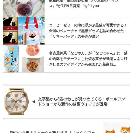
数量限定！猫型美容石鹸“シャム猫の『イシ
ス』”が7月9日発売 by9.kyuu
コーヒーゼリーの海に浮かぶ黒猫が可愛すぎる！
全国のベローチェで黒猫グッズを詰め合わせた
「サマーバッグ」の発売が決定
名古屋銘菓「なごやん」が「なごにゃん」に！猫
の肉球をモチーフにした焼き菓子が登場→ネコ好
き社員のアイディアから生まれた新商品...
文字盤から8匹のねこが見つめてくる！ポールアン
ドジョーから新作の猫柄ウォッチが登場