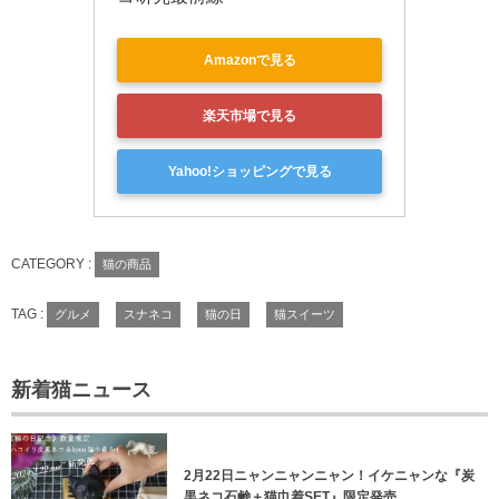
Amazonで見る
楽天市場で見る
Yahoo!ショッピングで見る
CATEGORY :
猫の商品
TAG :
グルメ
スナネコ
猫の日
猫スイーツ
新着猫ニュース
2月22日ニャンニャンニャン！イケニャンな『炭
黒ネコ石鹸＋猫巾着SET』限定発売