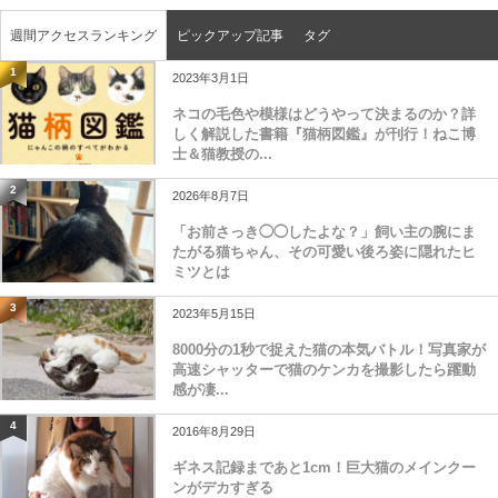
週間アクセスランキング
ピックアップ記事
タグ
1
2023年3月1日
ネコの毛色や模様はどうやって決まるのか？詳
しく解説した書籍『猫柄図鑑』が刊行！ねこ博
士＆猫教授の...
2
2026年8月7日
「お前さっき◯◯したよな？」飼い主の腕にま
たがる猫ちゃん、その可愛い後ろ姿に隠れたヒ
ミツとは
3
2023年5月15日
8000分の1秒で捉えた猫の本気バトル！写真家が
高速シャッターで猫のケンカを撮影したら躍動
感が凄...
4
2016年8月29日
ギネス記録まであと1cm！巨大猫のメインクー
ンがデカすぎる