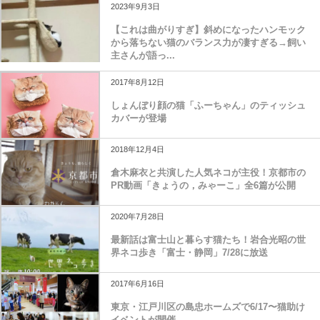
2023年9月3日
【これは曲がりすぎ】斜めになったハンモック
から落ちない猫のバランス力が凄すぎる→飼い
主さんが語っ...
2017年8月12日
しょんぼり顔の猫「ふーちゃん」のティッシュ
カバーが登場
2018年12月4日
倉木麻衣と共演した人気ネコが主役！京都市の
PR動画「きょうの，みゃーこ」全6篇が公開
2020年7月28日
最新話は富士山と暮らす猫たち！岩合光昭の世
界ネコ歩き「富士・静岡」7/28に放送
2017年6月16日
東京・江戸川区の島忠ホームズで6/17〜猫助け
イベントが開催