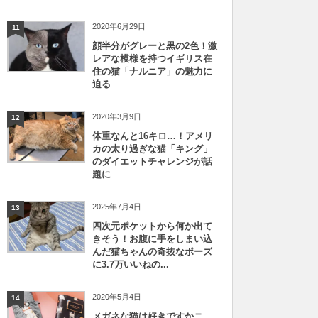
2020年6月29日
11
顔半分がグレーと黒の2色！激
レアな模様を持つイギリス在
住の猫「ナルニア」の魅力に
迫る
2020年3月9日
12
体重なんと16キロ…！アメリ
カの太り過ぎな猫「キング」
のダイエットチャレンジが話
題に
2025年7月4日
13
四次元ポケットから何か出て
きそう！お腹に手をしまい込
んだ猫ちゃんの奇抜なポーズ
に3.7万いいねの...
2020年5月4日
14
メガネな猫は好きですかニ