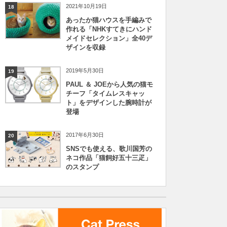
2021年10月19日
18
あったか猫ハウスを手編みで
作れる「NHKすてきにハンド
メイドセレクション」全40デ
ザインを収録
2019年5月30日
19
PAUL ＆ JOEから人気の猫モ
チーフ「タイムレスキャッ
ト」をデザインした腕時計が
登場
2017年6月30日
20
SNSでも使える、歌川国芳の
ネコ作品「猫飼好五十三疋」
のスタンプ