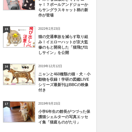
ャ！？ポールアンドジョーか
らサングラスキャット柄の新
作が登場
2022年2月23日
15
猫の交通事故を減らす取り組
み！イエローハットが京大監
修のもと開発した「猫飛び出
しサイン」を公開
2019年12月12日
16
ニャンと460種類の猫・犬・小
動物を収録！学研の図鑑LIVE
シリーズ最新刊はBBCの映像
付き
2019年9月15日
17
小学6年生の館長がつづった保
護猫シェルターの写真エッセ
イ集「猫庭ものがたり」