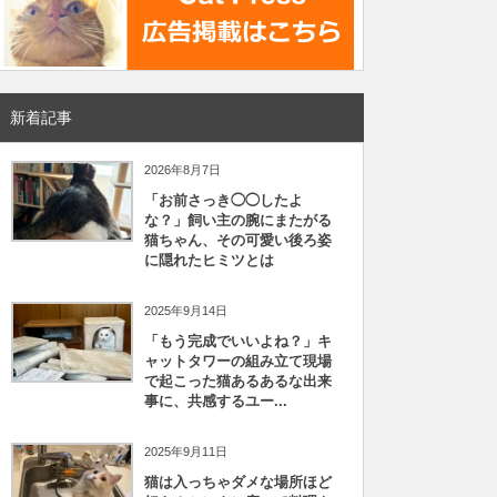
新着記事
2026年8月7日
「お前さっき◯◯したよ
な？」飼い主の腕にまたがる
猫ちゃん、その可愛い後ろ姿
に隠れたヒミツとは
2025年9月14日
「もう完成でいいよね？」キ
ャットタワーの組み立て現場
で起こった猫あるあるな出来
事に、共感するユー...
2025年9月11日
猫は入っちゃダメな場所ほど