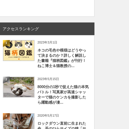
アクセスランキング
2023年3月1日
1
ネコの毛色や模様はどうやっ
て決まるのか？詳しく解説し
た書籍『猫柄図鑑』が刊行！
ねこ博士＆猫教授の...
2023年5月15日
2
8000分の1秒で捉えた猫の本気
バトル！写真家が高速シャッ
ターで猫のケンカを撮影した
ら躍動感が凄...
2020年5月17日
3
ロックダウン直前に生まれた
命、手のひらサイズの猫「サ