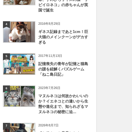
ビイロネコ」の赤ちゃんが英
国で誕生
2016年8月29日
4
ギネス記録まであと1cm！巨
大猫のメインクーンがデカす
ぎる
2017年11月13日
5
記憶喪失の青年が記憶と猫島
の謎を紐解くパズルゲーム
「ねこ島日記」
2023年7月26日
6
マヌルネコは何故かわいいの
か？イエネコとの違いから生
態や進化まで、知られざるマ
ヌルネコの秘密に迫...
2026年8月7日
7