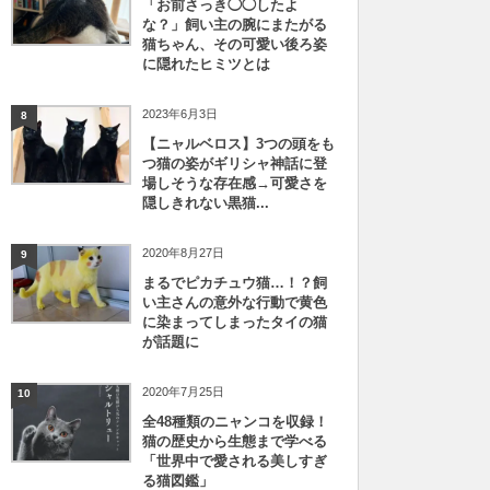
「お前さっき◯◯したよ
な？」飼い主の腕にまたがる
猫ちゃん、その可愛い後ろ姿
に隠れたヒミツとは
2023年6月3日
8
【ニャルベロス】3つの頭をも
つ猫の姿がギリシャ神話に登
場しそうな存在感→可愛さを
隠しきれない黒猫...
2020年8月27日
9
まるでピカチュウ猫…！？飼
い主さんの意外な行動で黄色
に染まってしまったタイの猫
が話題に
2020年7月25日
10
全48種類のニャンコを収録！
猫の歴史から生態まで学べる
「世界中で愛される美しすぎ
る猫図鑑」