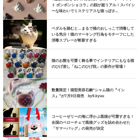
ト ボンボンショコラ」の顔が超リアル！スパイシ
ーな味わいでミステリアスな猫っぽさ...
ペダルを踏むと…まるで猫のおしっこで消毒して
いる気分！猫のマーキング行為をモチーフにした
消毒スプレーが斬新すぎる
猫のお髭を可愛く飾る事でインテリアにもなる猫
のひげ差し「ねこのひげ枕」の新作が登場！
数量限定！猫型美容石鹸“シャム猫の『イシ
ス』”が7月9日発売 by9.kyuu
コーヒーゼリーの海に浮かぶ黒猫が可愛すぎる！
全国のベローチェで黒猫グッズを詰め合わせた
「サマーバッグ」の発売が決定