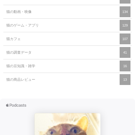
猫の動画・映像
134
猫のゲーム・アプリ
129
猫カフェ
107
猫の調査データ
41
猫の豆知識・雑学
16
猫の商品レビュー
13