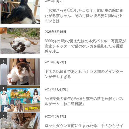
2026年8月7日
「お前さっき◯◯したよな？」飼い主の腕にま
たがる猫ちゃん、その可愛い後ろ姿に隠れたヒ
ミツとは
3
2023年5月15日
8000分の1秒で捉えた猫の本気バトル！写真家が
高速シャッターで猫のケンカを撮影したら躍動
感が凄...
4
2016年8月29日
ギネス記録まであと1cm！巨大猫のメインクー
ンがデカすぎる
5
2017年11月13日
記憶喪失の青年が記憶と猫島の謎を紐解くパズ
ルゲーム「ねこ島日記」
6
2020年5月17日
ロックダウン直前に生まれた命、手のひらサイ