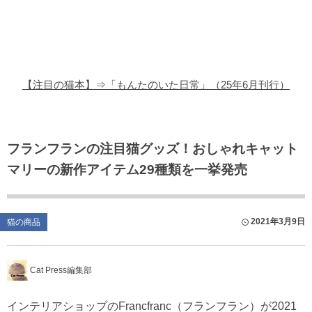
猫の商品レビュー
猫の豆知識・雑学
猫の調査データ
【注目の猫本】⇒「もんたのいた日常」（25年6月刊行）
猫の譲渡会
猫の社会問題
フランフランの注目猫グッズ！おしゃれキャット
マリーの新作アイテム29種類を一挙発売
猫のゲーム・アプリ
猫のフリー写真素材
2021年3月9日
猫の商品
Cat Press編集部
インテリアショップのFrancfranc（フランフラン）が2021