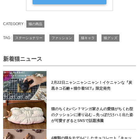
CATEGORY :
猫の商品
TAG :
ステーショナリー
ファッション
猫キャラ
猫グッズ
新着猫ニュース
2月22日ニャンニャンニャン！イケニャンな『炭
黒ネコ石鹸＋猫巾着SET』限定発売
猫のちくわパン？マンガ家さんの愛猫がちくわ型
のクッションに潜り込む→先っぽだけハミ出た姿
が可愛すぎるとSNSで話題沸騰
4種類の猫をモデルにしたチョコレート「キャッ