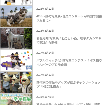
2016年4月12日
4/16〜猫の写真展×音楽コンサートが両国で開催
されるにゃ
2018年3月21日
岩合光昭 写真展「ねこといぬ」岐阜タカシマヤ
で3/29から開催
2017年2月14日
バブルウィッチ3が猫写真コンテスト！ボス猫ウ
ィルバーのプロモ企画
2017年1月12日
猫作家の作品やグッズが並ぶギャラリーショッ
プ「NECOL鎌倉」
2019年11月1日
利き手を失いながらも復活したマンガ家、勝間