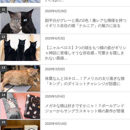
いいねの...
11
2020年6月29日
顔半分がグレーと黒の2色！激レアな模様を持つ
イギリス在住の猫「ナルニア」の魅力に迫る
12
2023年6月3日
【ニャルベロス】3つの頭をもつ猫の姿がギリシ
ャ神話に登場しそうな存在感→可愛さを隠しき
れない黒猫...
13
2020年3月9日
体重なんと16キロ…！アメリカの太り過ぎな猫
「キング」のダイエットチャレンジが話題に
14
2020年5月4日
メガネな猫は好きですかニャ！？ポールアンド
ジョーからサングラスキャット柄の新作が登場
15
2025年9月14日