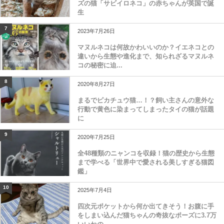
ズの猫「サビイロネコ」の赤ちゃんが英国で誕
生
7
2023年7月26日
マヌルネコは何故かわいいのか？イエネコとの
違いから生態や進化まで、知られざるマヌルネ
コの秘密に迫...
8
2020年8月27日
まるでピカチュウ猫…！？飼い主さんの意外な
行動で黄色に染まってしまったタイの猫が話題
に
9
2020年7月25日
全48種類のニャンコを収録！猫の歴史から生態
まで学べる「世界中で愛される美しすぎる猫図
鑑」
10
2025年7月4日
四次元ポケットから何か出てきそう！お腹に手
をしまい込んだ猫ちゃんの奇抜なポーズに3.7万