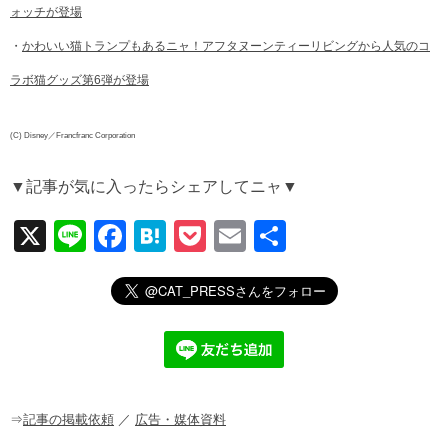
ォッチが登場
・
かわいい猫トランプもあるニャ！アフタヌーンティーリビングから人気のコ
ラボ猫グッズ第6弾が登場
(C) Disney／Francfranc Corporation
▼記事が気に入ったらシェアしてニャ▼
X
Li
F
H
P
E
共
n
a
at
o
m
有
e
c
e
ck
ail
e
n
et
b
a
o
o
⇒
記事の掲載依頼
／
広告・媒体資料