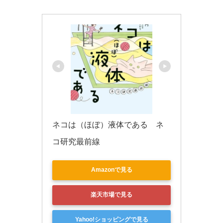
k
ネコは（ほぼ）液体である　ネ
コ研究最前線
Amazonで見る
楽天市場で見る
Yahoo!ショッピングで見る