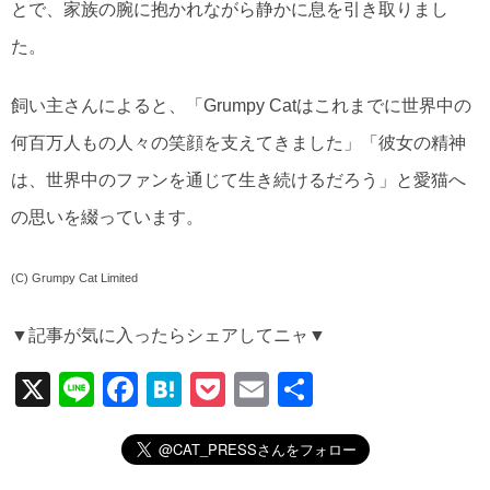
とで、家族の腕に抱かれながら静かに息を引き取りまし
た。
飼い主さんによると、「Grumpy Catはこれまでに世界中の
何百万人もの人々の笑顔を支えてきました」「彼女の精神
は、世界中のファンを通じて生き続けるだろう」と愛猫へ
の思いを綴っています。
(C) Grumpy Cat Limited
▼記事が気に入ったらシェアしてニャ▼
X
Li
F
H
P
E
共
n
a
at
o
m
有
e
c
e
ck
ail