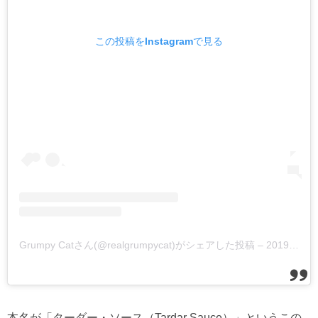
この投稿をInstagramで見る
Grumpy Catさん(@realgrumpycat)がシェアした投稿
–
2019年 5月月17日午前2時01分PDT
本名が「ターダー・ソース（Tardar Sauce）」というこの