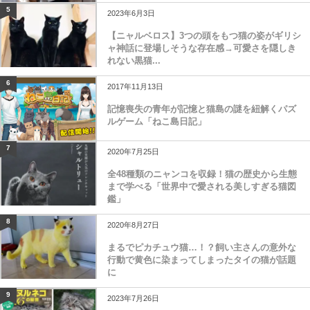
5
2023年6月3日
【ニャルベロス】3つの頭をもつ猫の姿がギリシ
ャ神話に登場しそうな存在感→可愛さを隠しき
れない黒猫...
6
2017年11月13日
記憶喪失の青年が記憶と猫島の謎を紐解くパズ
ルゲーム「ねこ島日記」
7
2020年7月25日
全48種類のニャンコを収録！猫の歴史から生態
まで学べる「世界中で愛される美しすぎる猫図
鑑」
8
2020年8月27日
まるでピカチュウ猫…！？飼い主さんの意外な
行動で黄色に染まってしまったタイの猫が話題
に
9
2023年7月26日