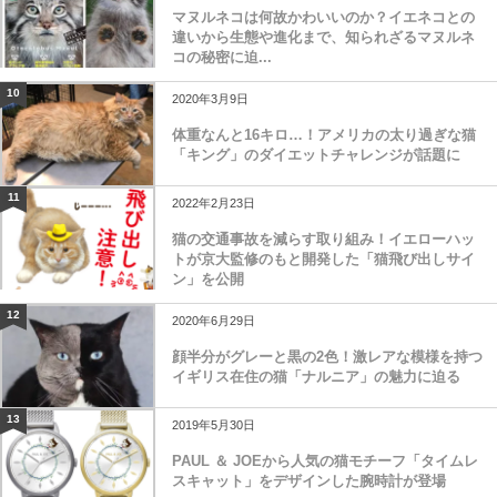
マヌルネコは何故かわいいのか？イエネコとの
違いから生態や進化まで、知られざるマヌルネ
コの秘密に迫...
10
2020年3月9日
体重なんと16キロ…！アメリカの太り過ぎな猫
「キング」のダイエットチャレンジが話題に
11
2022年2月23日
猫の交通事故を減らす取り組み！イエローハッ
トが京大監修のもと開発した「猫飛び出しサイ
ン」を公開
12
2020年6月29日
顔半分がグレーと黒の2色！激レアな模様を持つ
イギリス在住の猫「ナルニア」の魅力に迫る
13
2019年5月30日
PAUL ＆ JOEから人気の猫モチーフ「タイムレ
スキャット」をデザインした腕時計が登場