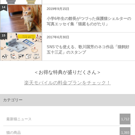
14
2019年9月15日
小学6年生の館長がつづった保護猫シェルターの
写真エッセイ集「猫庭ものがたり」
15
2017年6月30日
SNSでも使える、歌川国芳のネコ作品「猫飼好
五十三疋」のスタンプ
＜お得な特典が盛りだくさん＞
楽天モバイルの料金プランをチェック！
カテゴリー
最新猫ニュース
1,712
猫の商品
1,393