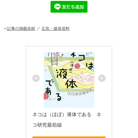
e
n
et
b
a
o
o
⇒
記事の掲載依頼
／
広告・媒体資料
k
ネコは（ほぼ）液体である　ネ
コ研究最前線