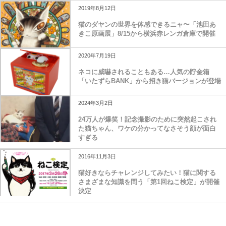
2019年8月12日
猫のダヤンの世界を体感できるニャ〜「池田あ
きこ原画展」8/15から横浜赤レンガ倉庫で開催
2020年7月19日
ネコに威嚇されることもある…人気の貯金箱
「いたずらBANK」から招き猫バージョンが登場
2024年3月2日
24万人が爆笑！記念撮影のために突然起こされ
た猫ちゃん、ワケの分かってなさそう顔が面白
すぎる
2016年11月3日
猫好きならチャレンジしてみたい！猫に関する
さまざまな知識を問う「第1回ねこ検定」が開催
決定