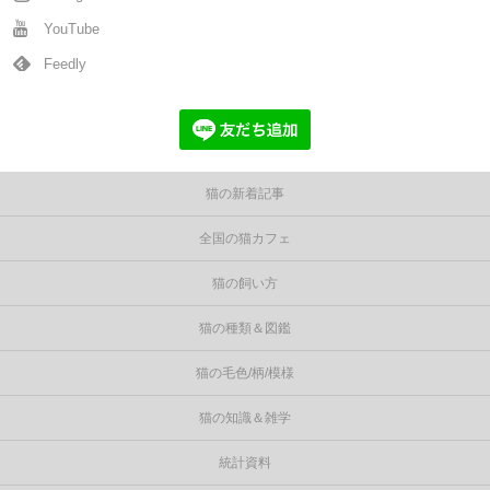
YouTube
Feedly
猫の新着記事
全国の猫カフェ
猫の飼い方
猫の種類＆図鑑
猫の毛色/柄/模様
猫の知識＆雑学
統計資料