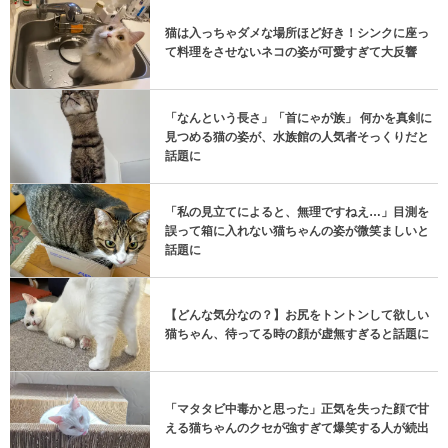
猫は入っちゃダメな場所ほど好き！シンクに座っ
て料理をさせないネコの姿が可愛すぎて大反響
「なんという長さ」「首にゃが族」 何かを真剣に
見つめる猫の姿が、水族館の人気者そっくりだと
話題に
「私の見立てによると、無理ですねえ…」目測を
誤って箱に入れない猫ちゃんの姿が微笑ましいと
話題に
【どんな気分なの？】お尻をトントンして欲しい
猫ちゃん、待ってる時の顔が虚無すぎると話題に
「マタタビ中毒かと思った」正気を失った顔で甘
える猫ちゃんのクセが強すぎて爆笑する人が続出