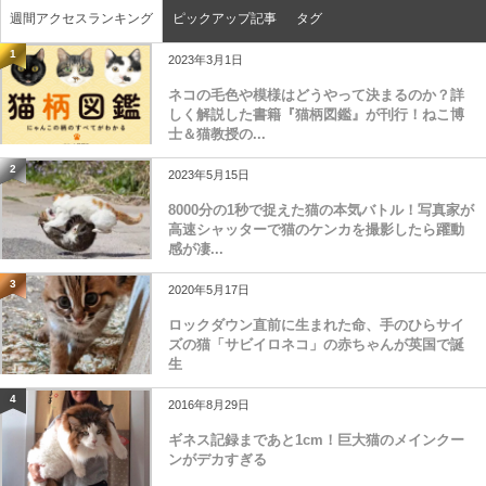
週間アクセスランキング
ピックアップ記事
タグ
1
2023年3月1日
ネコの毛色や模様はどうやって決まるのか？詳
しく解説した書籍『猫柄図鑑』が刊行！ねこ博
士＆猫教授の...
2
2023年5月15日
8000分の1秒で捉えた猫の本気バトル！写真家が
高速シャッターで猫のケンカを撮影したら躍動
感が凄...
3
2020年5月17日
ロックダウン直前に生まれた命、手のひらサイ
ズの猫「サビイロネコ」の赤ちゃんが英国で誕
生
4
2016年8月29日
ギネス記録まであと1cm！巨大猫のメインクー
ンがデカすぎる