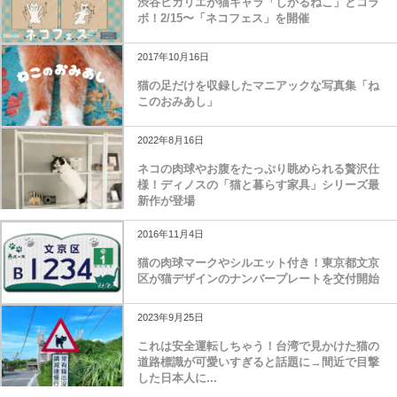
渋谷ヒカリエが猫キャラ「しかるねこ」とコラ
ボ！2/15〜「ネコフェス」を開催
2017年10月16日
猫の足だけを収録したマニアックな写真集「ね
このおみあし」
2022年8月16日
ネコの肉球やお腹をたっぷり眺められる贅沢仕
様！ディノスの「猫と暮らす家具」シリーズ最
新作が登場
2016年11月4日
猫の肉球マークやシルエット付き！東京都文京
区が猫デザインのナンバープレートを交付開始
2023年9月25日
これは安全運転しちゃう！台湾で見かけた猫の
道路標識が可愛いすぎると話題に→間近で目撃
した日本人に...