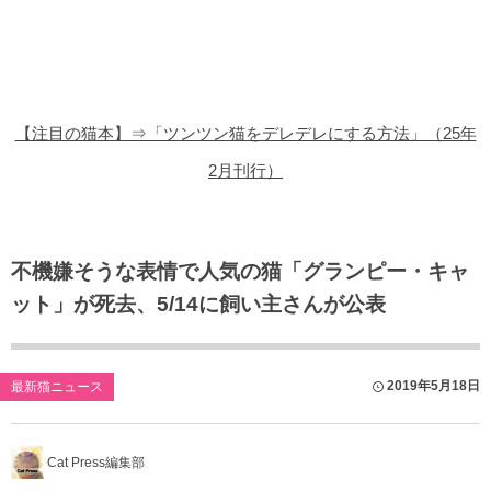
猫の商品レビュー
猫の豆知識・雑学
猫の調査データ
【注目の猫本】⇒「ツンツン猫をデレデレにする方法」（25年
猫の譲渡会
2月刊行）
猫の社会問題
猫のゲーム・アプリ
不機嫌そうな表情で人気の猫「グランピー・キャ
ット」が死去、5/14に飼い主さんが公表
猫のフリー写真素材
2019年5月18日
最新猫ニュース
Cat Press編集部