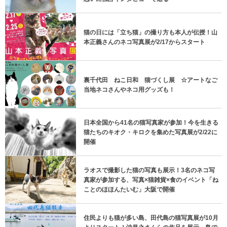
猫の日には「立ち猫」の撮り方も本人が伝授！山
本正義さんのネコ写真展が2/17からスタート
裏千代田 ねこ日和 猫づくし展 ☆アートなご
当地ネコさんやネコ用グッズも！
日本全国から41名の猫写真家が参加！今を生きる
猫たちのキオク・キロクを集めた写真展が2/22に
開催
ラオスで撮影した猫の写真も展示！3名のネコ写
真家が参加する、写真×猫雑貨×食のイベント「ね
ことのほほんたいむ」大阪で開催
住民よりも猫が多い島、田代島の猫写真展が10月