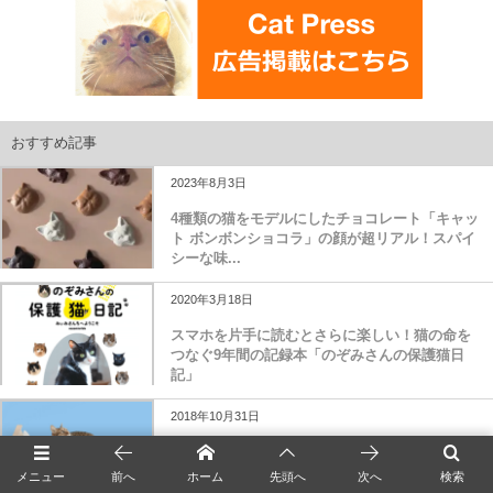
おすすめ記事
2023年8月3日
4種類の猫をモデルにしたチョコレート「キャッ
ト ボンボンショコラ」の顔が超リアル！スパイ
シーな味...
2020年3月18日
スマホを片手に読むとさらに楽しい！猫の命を
つなぐ9年間の記録本「のぞみさんの保護猫日
記」
2018年10月31日
ネコ家具が東京にやってくる！間近で見て触れ
る見本市が11/10〜開催
メニュー
前へ
ホーム
先頭へ
次へ
検索