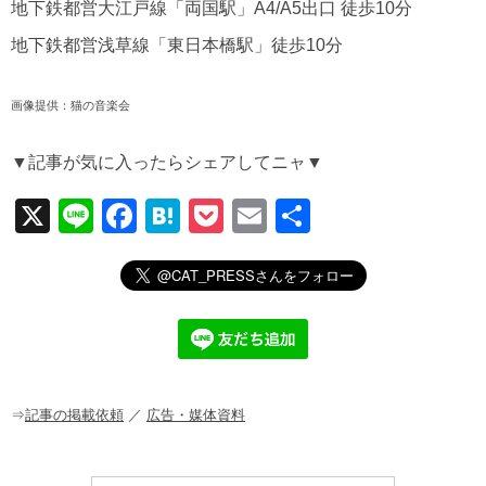
地下鉄都営大江戸線「両国駅」A4/A5出口 徒歩10分
地下鉄都営浅草線「東日本橋駅」徒歩10分
画像提供：猫の音楽会
▼記事が気に入ったらシェアしてニャ▼
X
Li
F
H
P
E
共
n
a
at
o
m
有
e
c
e
ck
ail
e
n
et
b
a
o
o
⇒
記事の掲載依頼
／
広告・媒体資料
k