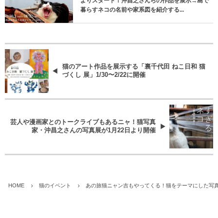
よりスタート！沖昌之さんらの作品を展示→島で
暮らすネコの名前や家系図を紹介する...
猫のアート作品を展示する「裏千代田 ねこ日和 猫
づくし 展」1/30〜2/22に開催
芸人や漫画家とのトークライブもあるニャ！猫写真
家・沖昌之さんの写真展が1月22日より開催
HOME
猫のイベント
あの旅猫ニャン吉もやってくる！猫をテーマにした写