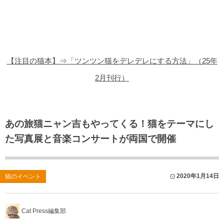
猫の商品レビュー
猫の豆知識・雑学
猫の調査データ
【注目の猫本】⇒「ツンツン猫をデレデレにする方法」（25年
猫の譲渡会
2月刊行）
猫の社会問題
猫のゲーム・アプリ
あの旅猫ニャン吉もやってくる！猫をテーマにし
た写真展と音楽コンサートが両国で開催
猫のフリー写真素材
2020年1月14日
猫のイベント
Cat Press編集部