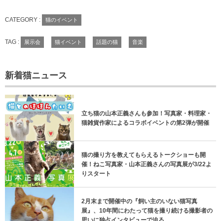
CATEGORY :
猫のイベント
TAG :
展示会
猫イベント
話題の猫
音楽
新着猫ニュース
立ち猫の山本正義さんも参加！写真家・料理家・
猫雑貨作家によるコラボイベントの第2弾が開催
猫の撮り方を教えてもらえるトークショーも開
催！ねこ写真家・山本正義さんの写真展が3/22よ
りスタート
2月末まで開催中の『飼い主のいない猫写真
展』、10年間にわたって猫を撮り続ける撮影者の
思いに独占インタビューで迫る