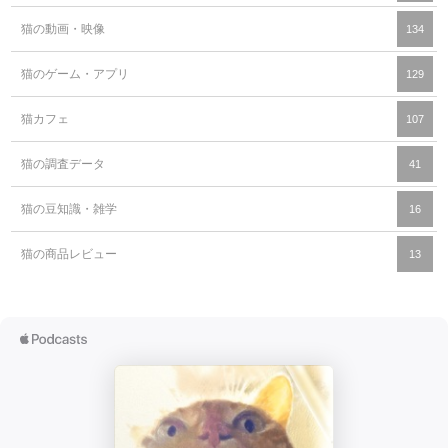
猫の動画・映像
134
猫のゲーム・アプリ
129
猫カフェ
107
猫の調査データ
41
猫の豆知識・雑学
16
猫の商品レビュー
13