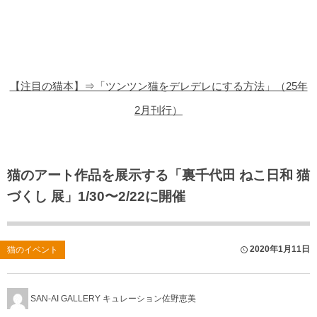
猫の商品レビュー
猫の豆知識・雑学
猫の調査データ
【注目の猫本】⇒「ツンツン猫をデレデレにする方法」（25年
猫の譲渡会
2月刊行）
猫の社会問題
猫のゲーム・アプリ
猫のアート作品を展示する「裏千代田 ねこ日和 猫
づくし 展」1/30〜2/22に開催
猫のフリー写真素材
2020年1月11日
猫のイベント
SAN-AI GALLERY キュレーション佐野恵美