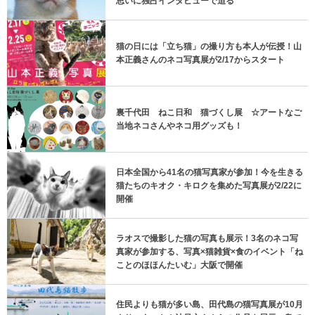
思いに独占インタビューで迫る
猫の日には「立ち猫」の撮り方も本人が伝授！山
本正義さんのネコ写真展が2/17からスタート
裏千代田 ねこ日和 猫づくし展 ☆アートなご
当地ネコさんやネコ用グッズも！
日本全国から41名の猫写真家が参加！今を生きる
猫たちのキオク・キロクを集めた写真展が2/22に
開催
ラオスで撮影した猫の写真も展示！3名のネコ写
真家が参加する、写真×猫雑貨×食のイベント「ね
ことのほほんたいむ」大阪で開催
住民よりも猫が多い島、田代島の猫写真展が10月