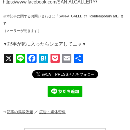
https://www.facebook.com/SAN.AI.GALLERY/
※本記事に関するお問い合わせは「
SAN-AI GALLERY +contemporary art
」ま
で
（メーラーが開きます）
▼記事が気に入ったらシェアしてニャ▼
X
Li
F
H
P
E
共
n
a
at
o
m
有
e
c
e
ck
ail
e
n
et
b
a
o
o
⇒
記事の掲載依頼
／
広告・媒体資料
k