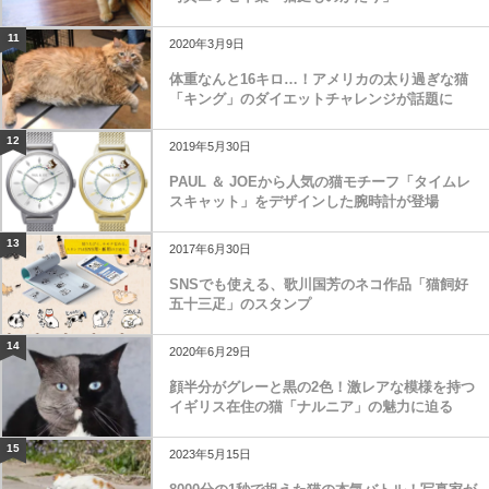
11
2020年3月9日
体重なんと16キロ…！アメリカの太り過ぎな猫
「キング」のダイエットチャレンジが話題に
12
2019年5月30日
PAUL ＆ JOEから人気の猫モチーフ「タイムレ
スキャット」をデザインした腕時計が登場
13
2017年6月30日
SNSでも使える、歌川国芳のネコ作品「猫飼好
五十三疋」のスタンプ
14
2020年6月29日
顔半分がグレーと黒の2色！激レアな模様を持つ
イギリス在住の猫「ナルニア」の魅力に迫る
15
2023年5月15日