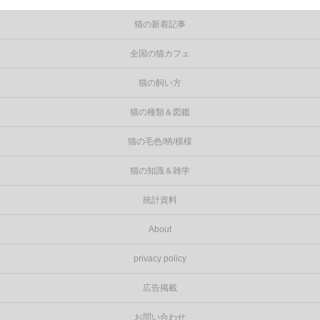
猫の新着記事
全国の猫カフェ
猫の飼い方
猫の種類＆図鑑
猫の毛色/柄/模様
猫の知識＆雑学
統計資料
About
privacy policy
広告掲載
お問い合わせ