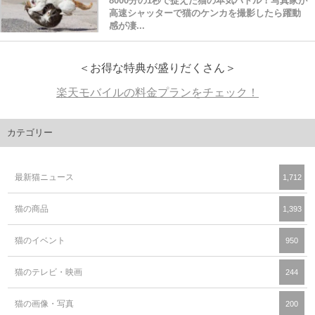
8000分の1秒で捉えた猫の本気バトル！写真家が
高速シャッターで猫のケンカを撮影したら躍動
感が凄...
＜お得な特典が盛りだくさん＞
楽天モバイルの料金プランをチェック！
カテゴリー
最新猫ニュース
1,712
猫の商品
1,393
猫のイベント
950
猫のテレビ・映画
244
猫の画像・写真
200