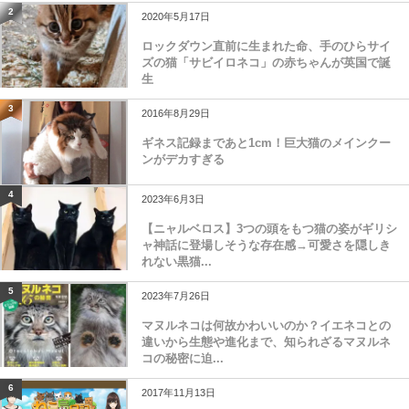
2
2020年5月17日
ロックダウン直前に生まれた命、手のひらサイ
ズの猫「サビイロネコ」の赤ちゃんが英国で誕
生
3
2016年8月29日
ギネス記録まであと1cm！巨大猫のメインクー
ンがデカすぎる
4
2023年6月3日
【ニャルベロス】3つの頭をもつ猫の姿がギリシ
ャ神話に登場しそうな存在感→可愛さを隠しき
れない黒猫...
5
2023年7月26日
マヌルネコは何故かわいいのか？イエネコとの
違いから生態や進化まで、知られざるマヌルネ
コの秘密に迫...
6
2017年11月13日