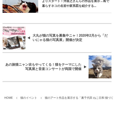
よりスタート！沖昌之さんらの作品を展示→島で
暮らすネコの名前や家系図を紹介する...
大丸が猫の写真を募集中ニャ！2020年2月から「だ
いにゃる猫の写真展」開催が決定
あの旅猫ニャン吉もやってくる！猫をテーマにした
写真展と音楽コンサートが両国で開催
HOME
猫のイベント
猫のアート作品を展示する「裏千代田 ねこ日和 猫づくし 展