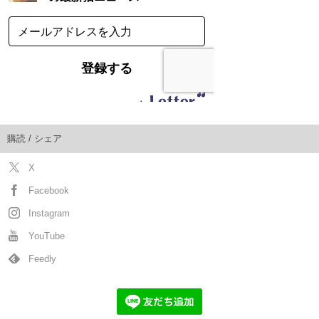
購読 / シェア
X
Facebook
Instagram
YouTube
Feedly