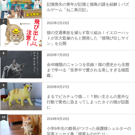
記憶喪失の青年が記憶と猫島の謎を紐解くパズ
ルゲーム「ねこ島日記」
7
2022年2月23日
猫の交通事故を減らす取り組み！イエローハッ
トが京大監修のもと開発した「猫飛び出しサイ
ン」を公開
8
2020年7月25日
全48種類のニャンコを収録！猫の歴史から生態
まで学べる「世界中で愛される美しすぎる猫図
鑑」
9
2020年8月27日
まるでピカチュウ猫…！？飼い主さんの意外な
行動で黄色に染まってしまったタイの猫が話題
に
10
2019年9月15日
小学6年生の館長がつづった保護猫シェルターの
写真エッセイ集「猫庭ものがたり」