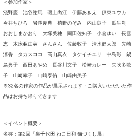
＜参加作家＞
淺野慶 池谷謝馬 磯上尚江 伊藤あきえ 伊東ユウカ
今井ちひろ 岩澤慶典 植野のぞみ 内山良子 瓜生剛
おおしまかおり 大塚美穂 岡田佐知子 小倉ゆい 長雪
恵 木床亜由実 さんさん 佐藤牧子 清水健太郎 先崎
涼香 タカスココ 高山真衣 タケイチユリ 中島彩 鍋
島典子 西田あやめ 長谷川文子 松崎カレー 矢吹多歌
子 山崎幸子 山崎泰佑 山崎由美子
※32名の作家の作品が展示されます・ご購入いただいた作
品はお持ち帰りできます
＜イベント概要＞
名称：第2回「裏千代田 ねこ日和 猫づくし展」