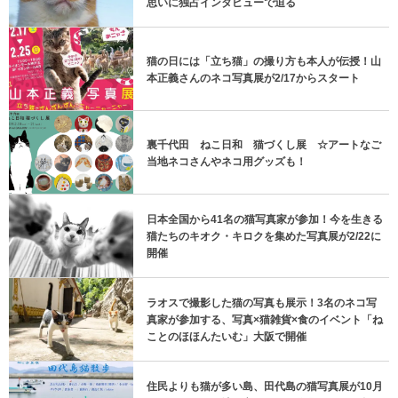
思いに独占インタビューで迫る
猫の日には「立ち猫」の撮り方も本人が伝授！山
本正義さんのネコ写真展が2/17からスタート
裏千代田 ねこ日和 猫づくし展 ☆アートなご
当地ネコさんやネコ用グッズも！
日本全国から41名の猫写真家が参加！今を生きる
猫たちのキオク・キロクを集めた写真展が2/22に
開催
ラオスで撮影した猫の写真も展示！3名のネコ写
真家が参加する、写真×猫雑貨×食のイベント「ね
ことのほほんたいむ」大阪で開催
住民よりも猫が多い島、田代島の猫写真展が10月