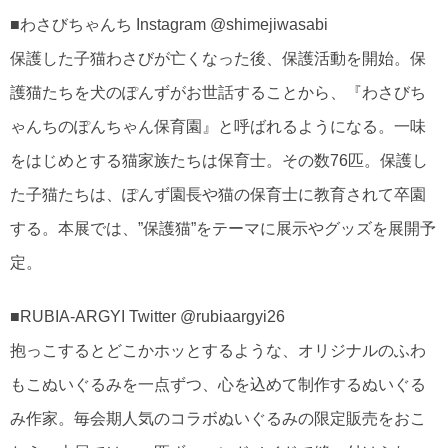
■わさびちゃんち Instagram @shimejiwasabi
保護した子猫わさびが亡くなった後、保護活動を開始。保
護猫たちを犬のぽんずがお世話することから、『わさびち
ゃんちのぽんちゃん保育園』と呼ばれるようになる。一味
をはじめとする猫家族たちは保育士。その数76匹。保護し
た子猫たちは、ぽんず園長や猫の保育士に教育されて卒園
する。本展では、”保護猫”をテーマに展示やグッズを展開予
定。
■RUBIA-ARGYI Twitter @rubiaargyi26
抱っこするとどこかホッとするような、オリジナルのふわ
もこぬいぐるみを一点ずつ、心を込めて制作するぬいぐる
み作家。毎会期人気のコラボぬいぐるみの限定販売をおこ