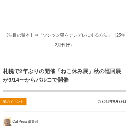
猫の商品レビュー
猫の豆知識・雑学
猫の調査データ
【注目の猫本】⇒「ツンツン猫をデレデレにする方法」（25年
猫の譲渡会
2月刊行）
猫の社会問題
猫のゲーム・アプリ
札幌で2年ぶりの開催「ねこ休み展」秋の巡回展
が9/14〜からパルコで開催
猫のフリー写真素材
2018年8月29日
猫のイベント
Cat Press編集部