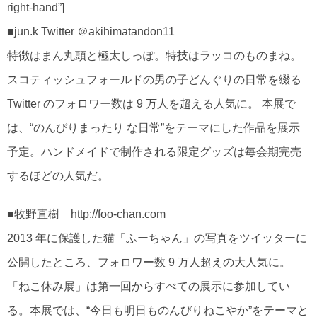
right-hand”]
■jun.k Twitter ＠akihimatandon11
特徴はまん丸頭と極太しっぽ。特技はラッコのものまね。
スコティッシュフォールドの男の子どんぐりの日常を綴る
Twitter のフォロワー数は 9 万人を超える人気に。 本展で
は、“のんびりまったり な日常”をテーマにした作品を展示
予定。ハンドメイドで制作される限定グッズは毎会期完売
するほどの人気だ。
■牧野直樹 http://foo-chan.com
2013 年に保護した猫「ふーちゃん」の写真をツイッターに
公開したところ、フォロワー数 9 万人超えの大人気に。
「ねこ休み展」は第一回からすべての展示に参加してい
る。本展では、“今日も明日ものんびりねこやか”をテーマと