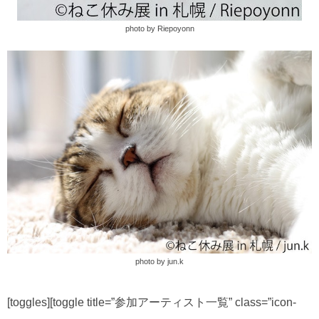
photo by Riepoyonn
photo by jun.k
[toggles][toggle title=”参加アーティスト一覧” class=”icon-