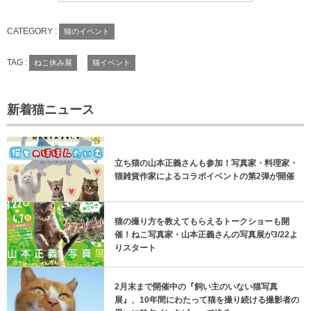
CATEGORY :
猫のイベント
TAG :
ねこ休み展
猫イベント
新着猫ニュース
立ち猫の山本正義さんも参加！写真家・料理家・
猫雑貨作家によるコラボイベントの第2弾が開催
猫の撮り方を教えてもらえるトークショーも開
催！ねこ写真家・山本正義さんの写真展が3/22よ
りスタート
2月末まで開催中の『飼い主のいない猫写真
展』、10年間にわたって猫を撮り続ける撮影者の