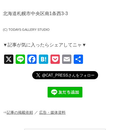
北海道札幌市中央区南1条西3-3
(C) TODAYS GALLERY STUDIO
▼記事が気に入ったらシェアしてニャ▼
X
Li
F
H
P
E
共
n
a
at
o
m
有
e
c
e
ck
ail
e
n
et
b
a
o
o
⇒
記事の掲載依頼
／
広告・媒体資料
k