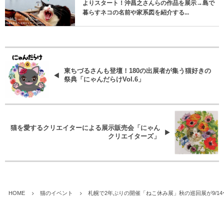
よりスタート！沖昌之さんらの作品を展示→島で
暮らすネコの名前や家系図を紹介する...
東ちづるさんも登壇！180の出展者が集う猫好きの
祭典「にゃんだらけVol.6」
猫を愛するクリエイターによる展示販売会「にゃん
クリエイターズ」
HOME
猫のイベント
札幌で2年ぶりの開催「ねこ休み展」秋の巡回展が9/1