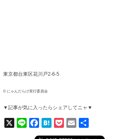
東京都台東区花川戸2-6-5
© にゃんだらけ実行委員会
▼記事が気に入ったらシェアしてニャ▼
X
Li
F
H
P
E
共
n
a
at
o
m
有