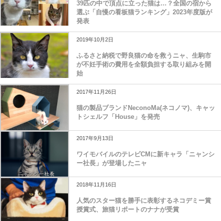
39匹の中で頂点に立った猫は…？全国の宿から
選ぶ「自慢の看板猫ランキング」2023年度版が
発表
2019年10月2日
ふるさと納税で野良猫の命を救うニャ、生駒市
が不妊手術の費用を全額負担する取り組みを開
始
2017年11月26日
猫の製品ブランドNeconoMa(ネコノマ)、キャッ
トシェルフ「House」を発売
2017年9月13日
ワイモバイルのテレビCMに新キャラ「ニャンシ
ー社長」が登場したニャ
2018年11月16日
人気のスター猫を勝手に表彰するネコデミー賞
授賞式、旅猫リポートのナナが受賞