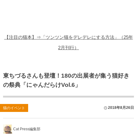
猫の商品レビュー
猫の豆知識・雑学
猫の調査データ
【注目の猫本】⇒「ツンツン猫をデレデレにする方法」（25年
猫の譲渡会
2月刊行）
猫の社会問題
猫のゲーム・アプリ
東ちづるさんも登壇！180の出展者が集う猫好き
の祭典「にゃんだらけVol.6」
猫のフリー写真素材
2018年8月26日
猫のイベント
Cat Press編集部