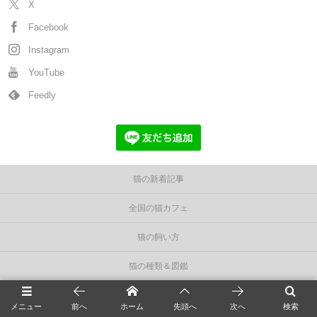
X
Facebook
Instagram
YouTube
Feedly
猫の新着記事
全国の猫カフェ
猫の飼い方
猫の種類＆図鑑
猫の毛色/柄/模様
メニュー
前へ
ホーム
先頭へ
次へ
検索