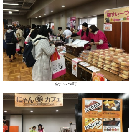
猫すい～つ横丁