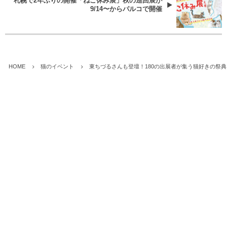
札幌で2年ぶりの開催「ねこ休み展」秋の巡回展が
9/14〜からパルコで開催
HOME
猫のイベント
東ちづるさんも登壇！180の出展者が集う猫好きの祭典「