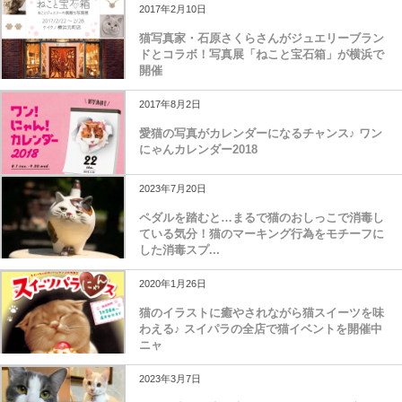
2017年2月10日
猫写真家・石原さくらさんがジュエリーブラン
ドとコラボ！写真展「ねこと宝石箱」が横浜で
開催
2017年8月2日
愛猫の写真がカレンダーになるチャンス♪ ワン
にゃんカレンダー2018
2023年7月20日
ペダルを踏むと…まるで猫のおしっこで消毒し
ている気分！猫のマーキング行為をモチーフに
した消毒スプ...
2020年1月26日
猫のイラストに癒やされながら猫スイーツを味
わえる♪ スイパラの全店で猫イベントを開催中
ニャ
2023年3月7日