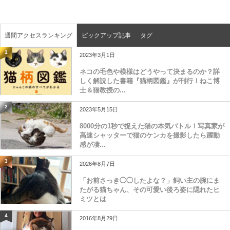
週間アクセスランキング
ピックアップ記事
タグ
1
2023年3月1日
ネコの毛色や模様はどうやって決まるのか？詳
しく解説した書籍『猫柄図鑑』が刊行！ねこ博
士＆猫教授の...
2
2023年5月15日
8000分の1秒で捉えた猫の本気バトル！写真家が
高速シャッターで猫のケンカを撮影したら躍動
感が凄...
3
2026年8月7日
「お前さっき◯◯したよな？」飼い主の腕にま
たがる猫ちゃん、その可愛い後ろ姿に隠れたヒ
ミツとは
4
2016年8月29日