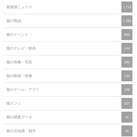
最新猫ニュース
1,713
猫の商品
1,393
猫のイベント
950
猫のテレビ・映画
244
猫の画像・写真
200
猫の動画・映像
134
猫のゲーム・アプリ
129
猫カフェ
107
猫の調査データ
41
猫の豆知識・雑学
16