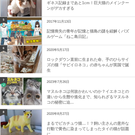
ギネス記録まであと1cm！巨大猫のメインクー
ンがデカすぎる
5
2017年11月13日
記憶喪失の青年が記憶と猫島の謎を紐解くパズ
ルゲーム「ねこ島日記」
6
2020年5月17日
ロックダウン直前に生まれた命、手のひらサイ
ズの猫「サビイロネコ」の赤ちゃんが英国で誕
生
7
2023年7月26日
マヌルネコは何故かわいいのか？イエネコとの
違いから生態や進化まで、知られざるマヌルネ
コの秘密に迫...
8
2020年8月27日
まるでピカチュウ猫…！？飼い主さんの意外な
行動で黄色に染まってしまったタイの猫が話題
に