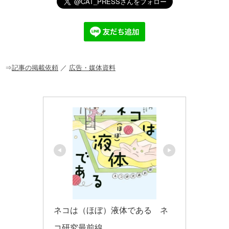
e
c
e
ck
ail
e
n
et
b
a
o
o
⇒
記事の掲載依頼
／
広告・媒体資料
k
ネコは（ほぼ）液体である　ネ
コ研究最前線