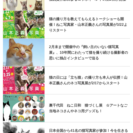
猫の撮り方を教えてもらえるトークショーも開
催！ねこ写真家・山本正義さんの写真展が3/22よ
りスタート
2月末まで開催中の『飼い主のいない猫写真
展』、10年間にわたって猫を撮り続ける撮影者の
思いに独占インタビューで迫る
猫の日には「立ち猫」の撮り方も本人が伝授！山
本正義さんのネコ写真展が2/17からスタート
裏千代田 ねこ日和 猫づくし展 ☆アートなご
当地ネコさんやネコ用グッズも！
日本全国から41名の猫写真家が参加！今を生きる