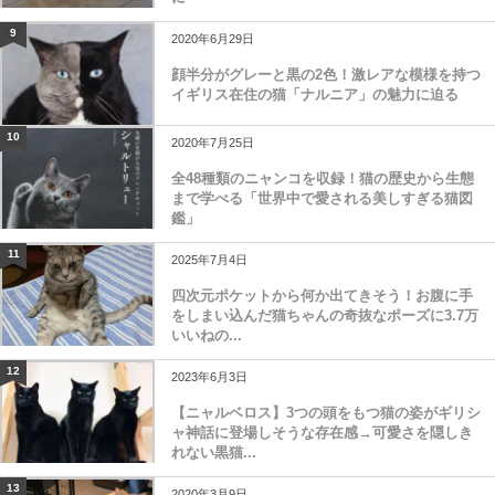
9
2020年6月29日
顔半分がグレーと黒の2色！激レアな模様を持つ
イギリス在住の猫「ナルニア」の魅力に迫る
10
2020年7月25日
全48種類のニャンコを収録！猫の歴史から生態
まで学べる「世界中で愛される美しすぎる猫図
鑑」
11
2025年7月4日
四次元ポケットから何か出てきそう！お腹に手
をしまい込んだ猫ちゃんの奇抜なポーズに3.7万
いいねの...
12
2023年6月3日
【ニャルベロス】3つの頭をもつ猫の姿がギリシ
ャ神話に登場しそうな存在感→可愛さを隠しき
れない黒猫...
13
2020年3月9日