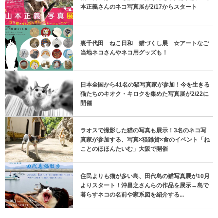
本正義さんのネコ写真展が2/17からスタート
裏千代田 ねこ日和 猫づくし展 ☆アートなご
当地ネコさんやネコ用グッズも！
日本全国から41名の猫写真家が参加！今を生きる
猫たちのキオク・キロクを集めた写真展が2/22に
開催
ラオスで撮影した猫の写真も展示！3名のネコ写
真家が参加する、写真×猫雑貨×食のイベント「ね
ことのほほんたいむ」大阪で開催
住民よりも猫が多い島、田代島の猫写真展が10月
よりスタート！沖昌之さんらの作品を展示→島で
暮らすネコの名前や家系図を紹介する...