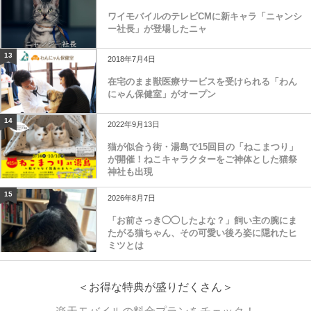
ワイモバイルのテレビCMに新キャラ「ニャンシ
ー社長」が登場したニャ
13
2018年7月4日
在宅のまま獣医療サービスを受けられる「わん
にゃん保健室」がオープン
14
2022年9月13日
猫が似合う街・湯島で15回目の「ねこまつり」
が開催！ねこキャラクターをご神体とした猫祭
神社も出現
15
2026年8月7日
「お前さっき◯◯したよな？」飼い主の腕にま
たがる猫ちゃん、その可愛い後ろ姿に隠れたヒ
ミツとは
＜お得な特典が盛りだくさん＞