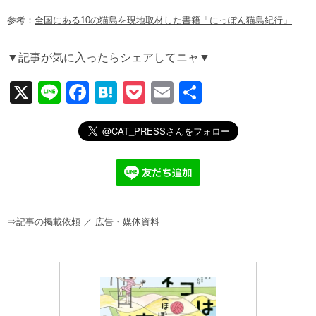
参考：
全国にある10の猫島を現地取材した書籍「にっぽん猫島紀行」
▼記事が気に入ったらシェアしてニャ▼
X
Li
F
H
P
E
共
n
a
at
o
m
有
e
c
e
ck
ail
e
n
et
b
a
o
o
⇒
記事の掲載依頼
／
広告・媒体資料
k