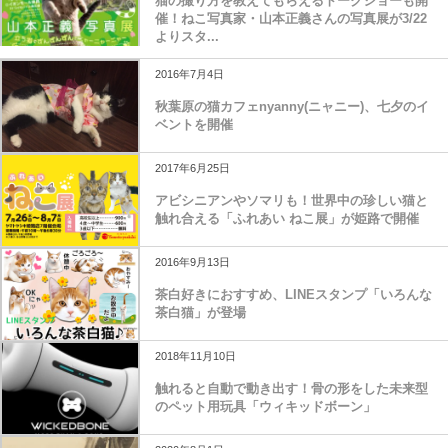
猫の撮り方を教えてもらえるトークショーも開
催！ねこ写真家・山本正義さんの写真展が3/22
よりスタ...
2016年7月4日
秋葉原の猫カフェnyanny(ニャニー)、七夕のイ
ベントを開催
2017年6月25日
アビシニアンやソマリも！世界中の珍しい猫と
触れ合える「ふれあい ねこ展」が姫路で開催
2016年9月13日
茶白好きにおすすめ、LINEスタンプ「いろんな
茶白猫」が登場
2018年11月10日
触れると自動で動き出す！骨の形をした未来型
のペット用玩具「ウィキッドボーン」