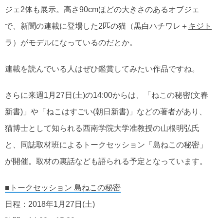
ジェ2体も展示。高さ90cmほどの大きさのあるオブジェ
で、新聞の連載に登場した2匹の猫（黒白ハチワレ＋
キジト
ラ
）がモデルになっているのだとか。
連載を読んでいる人はぜひ鑑賞してみたい作品ですね。
さらに来週1月27日(土)の14:00からは、「ねこの秘密(文春
新書)」や「ねこはすごい(朝日新書)」などの著者があり、
猫博士として知られる西南学院大学准教授の山根明弘氏
と、同誌取材班によるトークセッション「島ねこの秘密」
が開催。取材の裏話なども語られる予定となっています。
■トークセッション 島ねこの秘密
日程：2018年1月27日(土)