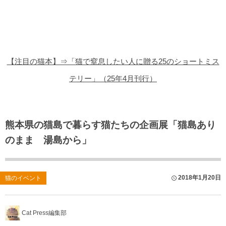
猫の商品レビュー
猫の豆知識・雑学
猫の調査データ
【注目の猫本】⇒「猫で窒息したい人に贈る25のショートミス
猫の譲渡会
テリー」（25年4月刊行）
猫の社会問題
猫のゲーム・アプリ
熊本県の猫島で暮らす猫たちの企画展「猫島あり
のまま 湯島から」
猫のフリー写真素材
2018年1月20日
猫のイベント
Cat Press編集部