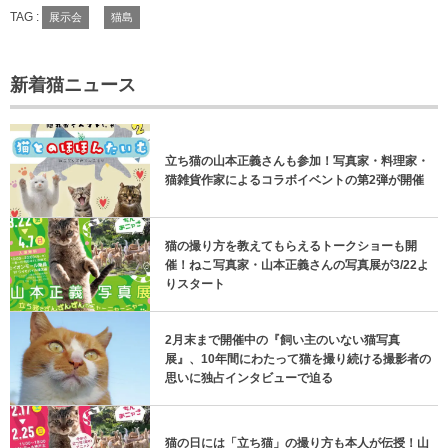
TAG :
展示会
猫島
新着猫ニュース
立ち猫の山本正義さんも参加！写真家・料理家・
猫雑貨作家によるコラボイベントの第2弾が開催
猫の撮り方を教えてもらえるトークショーも開
催！ねこ写真家・山本正義さんの写真展が3/22よ
りスタート
2月末まで開催中の『飼い主のいない猫写真
展』、10年間にわたって猫を撮り続ける撮影者の
思いに独占インタビューで迫る
猫の日には「立ち猫」の撮り方も本人が伝授！山