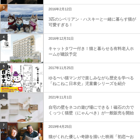
3
2016年2月12日
3匹のシベリアン・ハスキーと一緒に暮らす猫が
可愛すぎる！
4
2016年12月31日
キャットタワー付き！猫と暮らせる有料老人ホ
ームが建設予定
5
2017年11月25日
ゆる〜い猫マンガで楽しみながら歴史を学べる
「ねこねこ日本史」児童書シリーズを紹介
6
2021年11月1日
自宅の壁をネコの遊び場にできる！磁石の力で
くっつく猫壁（にゃんぺき）が一般販売を開始
7
2019年4月25日
猫がくれた優しい奇跡を描いた映画「初恋〜お