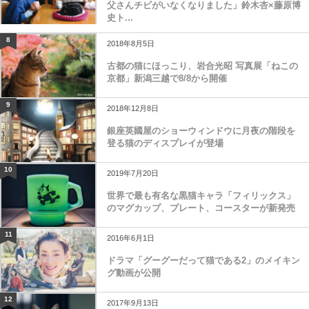
父さんチビがいなくなりました」鈴木杏×藤原博
史ト...
8
2018年8月5日
古都の猫にほっこり、岩合光昭 写真展「ねこの
京都」新潟三越で8/8から開催
9
2018年12月8日
銀座英國屋のショーウィンドウに月夜の階段を
登る猫のディスプレイが登場
10
2019年7月20日
世界で最も有名な黒猫キャラ「フィリックス」
のマグカップ、プレート、コースターが新発売
11
2016年6月1日
ドラマ「グーグーだって猫である2」のメイキン
グ動画が公開
12
2017年9月13日