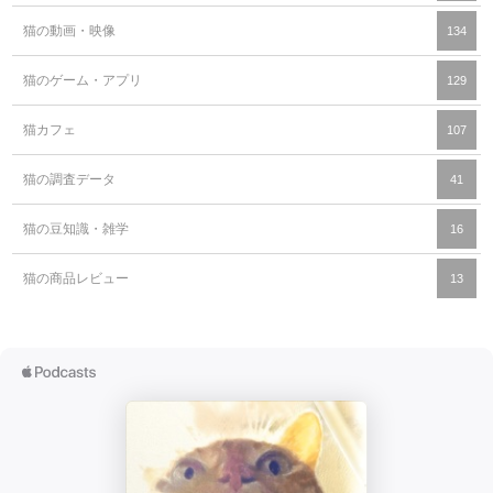
猫の動画・映像
134
猫のゲーム・アプリ
129
猫カフェ
107
猫の調査データ
41
猫の豆知識・雑学
16
猫の商品レビュー
13