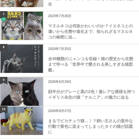
生
7
2023年7月26日
マヌルネコは何故かわいいのか？イエネコとの
違いから生態や進化まで、知られざるマヌルネ
コの秘密に迫...
8
2020年7月25日
全48種類のニャンコを収録！猫の歴史から生態
まで学べる「世界中で愛される美しすぎる猫図
鑑」
9
2020年6月29日
顔半分がグレーと黒の2色！激レアな模様を持つ
イギリス在住の猫「ナルニア」の魅力に迫る
10
2020年8月27日
まるでピカチュウ猫…！？飼い主さんの意外な
行動で黄色に染まってしまったタイの猫が話題
に