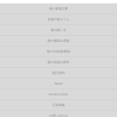
猫の新着記事
全国の猫カフェ
猫の飼い方
猫の種類＆図鑑
猫の毛色/柄/模様
猫の知識＆雑学
統計資料
About
privacy policy
広告掲載
お問い合わせ