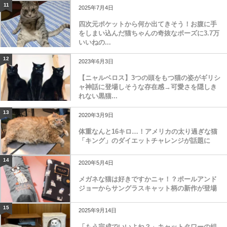
11
2025年7月4日
四次元ポケットから何か出てきそう！お腹に手
をしまい込んだ猫ちゃんの奇抜なポーズに3.7万
いいねの...
12
2023年6月3日
【ニャルベロス】3つの頭をもつ猫の姿がギリシ
ャ神話に登場しそうな存在感→可愛さを隠しき
れない黒猫...
13
2020年3月9日
体重なんと16キロ…！アメリカの太り過ぎな猫
「キング」のダイエットチャレンジが話題に
14
2020年5月4日
メガネな猫は好きですかニャ！？ポールアンド
ジョーからサングラスキャット柄の新作が登場
15
2025年9月14日
「もう完成でいいよね？」キャットタワーの組