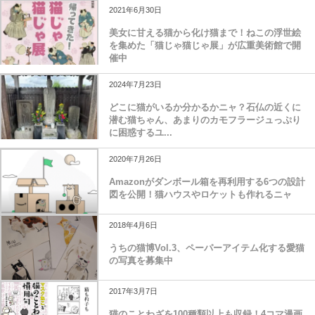
2021年6月30日
美女に甘える猫から化け猫まで！ねこの浮世絵
を集めた「猫じゃ猫じゃ展」が広重美術館で開
催中
2024年7月23日
どこに猫がいるか分かるかニャ？石仏の近くに
潜む猫ちゃん、あまりのカモフラージュっぷり
に困惑するユ...
2020年7月26日
Amazonがダンボール箱を再利用する6つの設計
図を公開！猫ハウスやロケットも作れるニャ
2018年4月6日
うちの猫博Vol.3、ペーパーアイテム化する愛猫
の写真を募集中
2017年3月7日
猫のことわざを100種類以上も収録！4コマ漫画