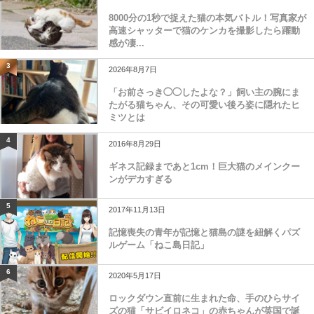
8000分の1秒で捉えた猫の本気バトル！写真家が
高速シャッターで猫のケンカを撮影したら躍動
感が凄...
3
2026年8月7日
「お前さっき◯◯したよな？」飼い主の腕にま
たがる猫ちゃん、その可愛い後ろ姿に隠れたヒ
ミツとは
4
2016年8月29日
ギネス記録まであと1cm！巨大猫のメインクー
ンがデカすぎる
5
2017年11月13日
記憶喪失の青年が記憶と猫島の謎を紐解くパズ
ルゲーム「ねこ島日記」
6
2020年5月17日
ロックダウン直前に生まれた命、手のひらサイ
ズの猫「サビイロネコ」の赤ちゃんが英国で誕