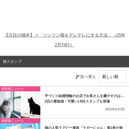
猫の商品レビュー
猫の豆知識・雑学
猫の調査データ
【注目の猫本】⇒「ツンツン猫をデレデレにする方法」（25年
猫の譲渡会
2月刊行）
猫の社会問題
猫スタンプ
猫のゲーム・アプリ
並べ替え
猫のフリー写真素材
最新猫ニュース
手づくり結婚指輪のお店でお客さんを癒やすのは…
2匹の看板猫！可愛いLINEスタンプも登場
2021年6月3日
最新猫ニュース
猫の人気ラグビー漫画「ラガーにゃん」第3巻が発