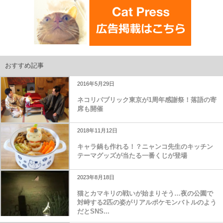
おすすめ記事
2016年5月29日
ネコリパブリック東京が1周年感謝祭！落語の寄
席も開催
2018年11月12日
キャラ鍋も作れる！？ニャンコ先生のキッチン
テーマグッズが当たる一番くじが登場
2023年8月18日
猫とカマキリの戦いが始まりそう…夜の公園で
対峙する2匹の姿がリアルポケモンバトルのよう
だとSNS...