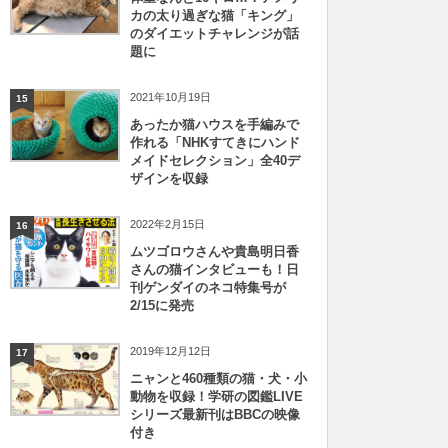
カの太り過ぎな猫「キング」
のダイエットチャレンジが話
題に
2021年10月19日
15
あったか猫ハウスを手編みで
作れる「NHKすてきにハンド
メイドセレクション」全40デ
ザインを収録
2022年2月15日
16
ムツゴロウさんや貴島明日香
さんの猫インタビューも！日
刊ゲンダイのネコ特集号が
2/15に発売
2019年12月12日
17
ニャンと460種類の猫・犬・小
動物を収録！学研の図鑑LIVE
シリーズ最新刊はBBCの映像
付き