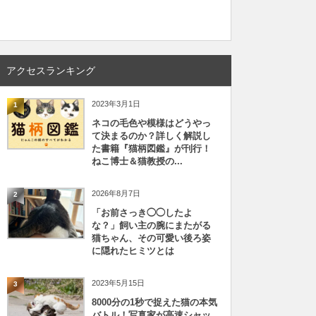
アクセスランキング
2023年3月1日
1
ネコの毛色や模様はどうやっ
て決まるのか？詳しく解説し
た書籍『猫柄図鑑』が刊行！
ねこ博士＆猫教授の...
2026年8月7日
2
「お前さっき◯◯したよ
な？」飼い主の腕にまたがる
猫ちゃん、その可愛い後ろ姿
に隠れたヒミツとは
2023年5月15日
3
8000分の1秒で捉えた猫の本気
バトル！写真家が高速シャッ