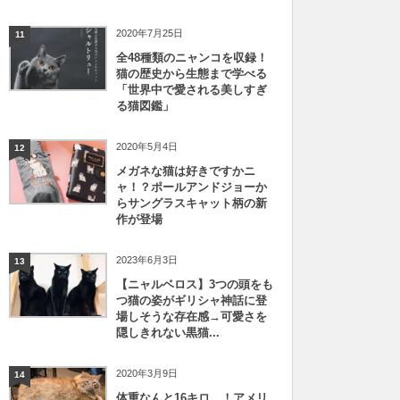
2020年7月25日
11
全48種類のニャンコを収録！
猫の歴史から生態まで学べる
「世界中で愛される美しすぎ
る猫図鑑」
2020年5月4日
12
メガネな猫は好きですかニ
ャ！？ポールアンドジョーか
らサングラスキャット柄の新
作が登場
2023年6月3日
13
【ニャルベロス】3つの頭をも
つ猫の姿がギリシャ神話に登
場しそうな存在感→可愛さを
隠しきれない黒猫...
2020年3月9日
14
体重なんと16キロ…！アメリ