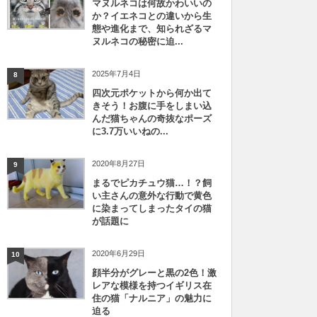
マヌルネコは何故かわいいの
か？イエネコとの違いから生
態や進化まで、知られざるマ
ヌルネコの秘密に迫...
2025年7月4日
8
四次元ポケットから何か出て
きそう！お腹に手をしまい込
んだ猫ちゃんの奇抜なポーズ
に3.7万いいねの...
2020年8月27日
9
まるでピカチュウ猫…！？飼
い主さんの意外な行動で黄色
に染まってしまったタイの猫
が話題に
2020年6月29日
10
顔半分がグレーと黒の2色！激
レアな模様を持つイギリス在
住の猫「ナルニア」の魅力に
迫る