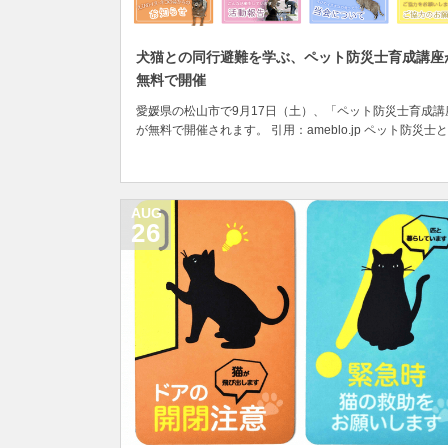
犬猫との同行避難を学ぶ、ペット防災士育成講座
無料で開催
愛媛県の松山市で9月17日（土）、「ペット防災士育成講
が無料で開催されます。 引用：ameblo.jp ペット防災士と
は、ペット災害対策の啓発活動を行うために意識や知識を
する者として、認定NPO法人「えひめイヌ・ネコの会」
って認定された人たちのこと。 「えひめイヌ・ネコの会
四国で唯一の認定NPO法人で、猫...
AUG
26