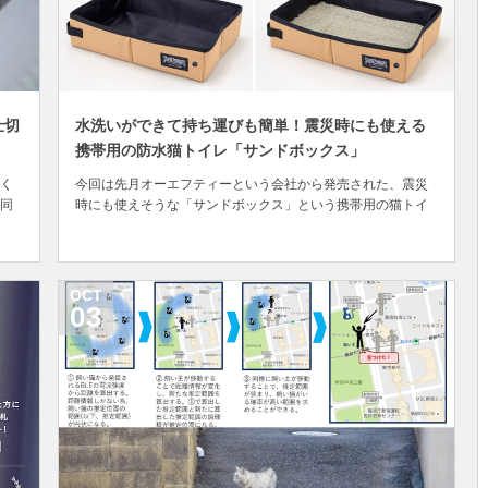
仕切
水洗いができて持ち運びも簡単！震災時にも使える
携帯用の防水猫トイレ「サンドボックス」
く
今回は先月オーエフティーという会社から発売された、震災
同
時にも使えそうな「サンドボックス」という携帯用の猫トイ
猫
レをご紹介したいと思います。一見するとソフト収納ケース
、
のようにも見えるこの猫トイレですが、内側に防水加工が施
時
されているほか、軽量で折り畳んで簡単に持ち運ぶことがで
きます。外出先や地震などの災害時にも
OCT
03