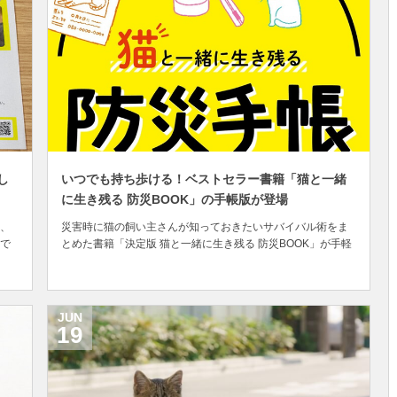
し
いつでも持ち歩ける！ベストセラー書籍「猫と一緒
に生き残る 防災BOOK」の手帳版が登場
、
災害時に猫の飼い主さんが知っておきたいサバイバル術をま
で
とめた書籍「決定版 猫と一緒に生き残る 防災BOOK」が手軽
出
に持ち歩ける便利な手帳となってこのたび発売されました。
状
「決定版 猫と一緒に生き残る 防災BOOK」は、災害時に備え
ー
て持っておくべき必携のアイテムや避難の判断、避難方法、
猫が怪我をした時の応急処置など、知って...
JUN
19