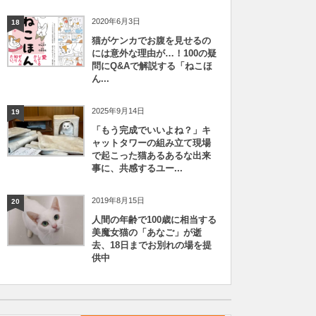
2020年6月3日
18
猫がケンカでお腹を見せるの
には意外な理由が…！100の疑
問にQ&Aで解説する「ねこほ
ん...
2025年9月14日
19
「もう完成でいいよね？」キ
ャットタワーの組み立て現場
で起こった猫あるあるな出来
事に、共感するユー...
2019年8月15日
20
人間の年齢で100歳に相当する
美魔女猫の「あなご」が逝
去、18日までお別れの場を提
供中