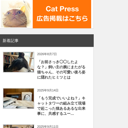
新着記事
2026年8月7日
「お前さっき◯◯したよ
な？」飼い主の腕にまたがる
猫ちゃん、その可愛い後ろ姿
に隠れたヒミツとは
2025年9月14日
「もう完成でいいよね？」キ
ャットタワーの組み立て現場
で起こった猫あるあるな出来
事に、共感するユー...
2025年9月11日