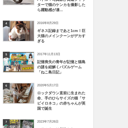
ターで猫のケンカを撮影した
ら躍動感が凄...
2016年8月29日
4
ギネス記録まであと1cm！巨
大猫のメインクーンがデカす
ぎる
2017年11月13日
5
記憶喪失の青年が記憶と猫島
の謎を紐解くパズルゲーム
「ねこ島日記」
2020年5月17日
6
ロックダウン直前に生まれた
命、手のひらサイズの猫「サ
ビイロネコ」の赤ちゃんが英
国で誕生
2023年7月26日
7