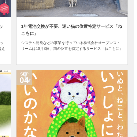
ッ
1年電池交換が不要、迷い猫の位置特定サービス「ね
こもに」
ッ
システム開発などの事業を行っている株式会社オープンスト
超え
リームは10月3日、猫の位置を特定するサービス「ねこもに」
の
を2017年春の提供開始に向けて開発中であることを発表しま
イト
した。 株式会社オープンストリーム引用：opst.co.jp 「ねこ
りペ
もに」は、地域の迷い猫をなくすことを目的に開発中の、ス
マートフォン向けサービスおよ...
SEP
04