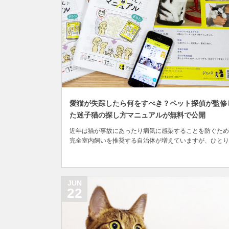
愛猫が失踪したら何をすべき？ペット探偵が監修
た迷子猫の探し方マニュアルが無料で公開
近年は猫が事故にあったり病気に感染することを防ぐため
完全室内飼いを推奨する自治体が増えていますが、ひとり
外に出たことのない愛猫が何らかのきっかけでお家を飛び
してしまった場合、どうしたら良いのか分からずパニック
態に陥ってしまう飼い主さんも少なくありません。インタ
ネットで探せば猫の捜索方法が書いてあるページや、自...
JUN
22