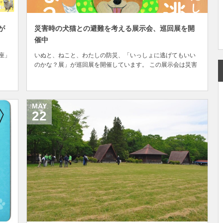
が
災害時の犬猫との避難を考える展示会、巡回展を開
催中
座」
いぬと、ねこと、わたしの防災、「いっしょに逃げてもいい
のかな？展」が巡回展を開催しています。 この展示会は災害
有
時にペットを守るため、同行避難をした時に「ペット」「飼
によ
い主」「周囲の人」との間で、どのような問題が起こるのか
」は
をリアルに想定することで、いざ災害に遭った場合にどのよ
うな行動を取ればよいのか、普段からどのような備え...
MAY
22