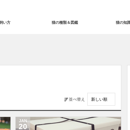
飼い方
猫の種類＆図鑑
猫の知
並べ替え
JAN
20