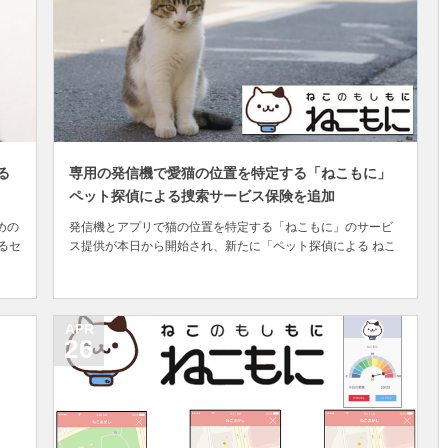
る
専用の発信機で愛猫の位置を特定する「ねこもに」
ペット探偵による捜索サービス保険を追加
めの
発信機とアプリで猫の位置を特定する「ねこもに」のサービ
あるセ
ス提供が本日から開始され、新たに「ペット探偵による ねこ
地震
捜索サービス保険」が追加されることが発表されました。 近
き
年は保護猫活動を行っている団体を通じて猫の里親になる人
災
が増えたこともあり、室内飼育をする人が増えています。 し
かしながら「ねこもに」を提供するオープンスト...
APR
26