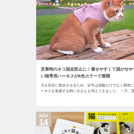
災害時のネコ脱走防止に！着せやすくて脱がせや
い猫専用ハーネスが6色カラーで展開
犬を安全に散歩させるため、近年は首輪だけでなく胴体に
ーネスを装着する飼い主さんも増えてきました。 一方、
散歩をしない猫にとっては関係のないものと思われがちで
が、愛猫が脱走するのを防止するために購入する飼い主さ
が増えているといいます。 猫が脱出してしまうケースと
は、家の扉や窓に隙間が空いていたり、動物病院や...
NOV
14