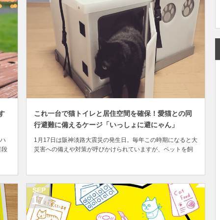
す
これ一台で猫トイレと居住空間を確保！愛猫との同
行避難に備えるケージ「いっしょに避にゃん」
ハ
1月17日は阪神淡路大震災の発生日。毎年この時期になると大
普段
災害への備えや対策が呼びかけられていますが、ペットを飼
す
っている人にとってはペットとの防災についても考える契機
ん
となります。環境省によると、災害時にペットの飼い主が安
して
全な場所へ避難を行う場合は、ペットと共に同行避難するこ
とを推奨。平常時から災害に備えたペット用備蓄品...
SEP
17