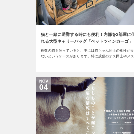
猫と一緒に避難する時にも便利！内部を2部屋に
れる大型キャリーバッグ「ペットツインカーゴ」
複数の猫を飼っていると、中には猫ちゃん同士の相性が良
ないというケースがあります。特に成猫のオス同士やメス
士、静かにゆっくり過ごしたい高齢猫と元気いっぱいの子
などは、あまり相性がよくないと言われています。しかし
健康診断や定期ワクチンを受けに動物病院を訪れたり、一
的に誰かに預けたりする時など、仲が悪くても一緒にお...
NOV
04