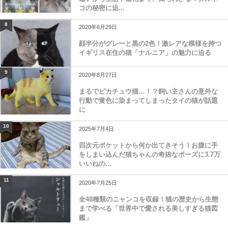
コの秘密に迫...
8
2020年6月29日
顔半分がグレーと黒の2色！激レアな模様を持つ
イギリス在住の猫「ナルニア」の魅力に迫る
9
2020年8月27日
まるでピカチュウ猫…！？飼い主さんの意外な
行動で黄色に染まってしまったタイの猫が話題
に
10
2025年7月4日
四次元ポケットから何か出てきそう！お腹に手
をしまい込んだ猫ちゃんの奇抜なポーズに3.7万
いいねの...
11
2020年7月25日
全48種類のニャンコを収録！猫の歴史から生態
まで学べる「世界中で愛される美しすぎる猫図
鑑」