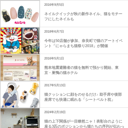
2016年9月5日
ネイルクイックが秋の新作ネイル、猫をモチー
フにしたネイルも
2018年6月7日
今年は50店舗が参加、奈良町で猫のアートイベ
ント「にゃらまち猫祭り2018」が開催
2016年5月1日
熊本地震避難者の猫を無料で預かり開始、東
京・巣鴨の猫ホテル
2017年5月13日
猫クッションに顔をのせるだけ♪ 助手席や後部
座席でも快適に眠れる「シートベルト枕」
2024年2月19日
猫の上下関係が一目瞭然ニャ！表彰台のように
座る3匹のポジションから猫たちの序列が伝わっ