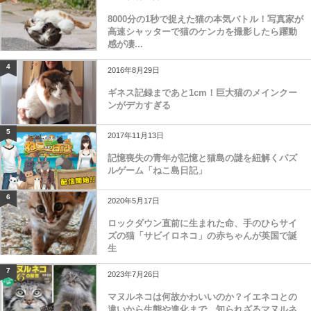
8000分の1秒で捉えた猫の本気バトル！写真家が
高速シャッターで猫のケンカを撮影したら躍動
感が凄...
4
2016年8月29日
ギネス記録まであと1cm！巨大猫のメインクー
ンがデカすぎる
5
2017年11月13日
記憶喪失の青年が記憶と猫島の謎を紐解くパズ
ルゲーム「ねこ島日記」
6
2020年5月17日
ロックダウン直前に生まれた命、手のひらサイ
ズの猫「サビイロネコ」の赤ちゃんが英国で誕
生
7
2023年7月26日
マヌルネコは何故かわいいのか？イエネコとの
違いから生態や進化まで、知られざるマヌルネ