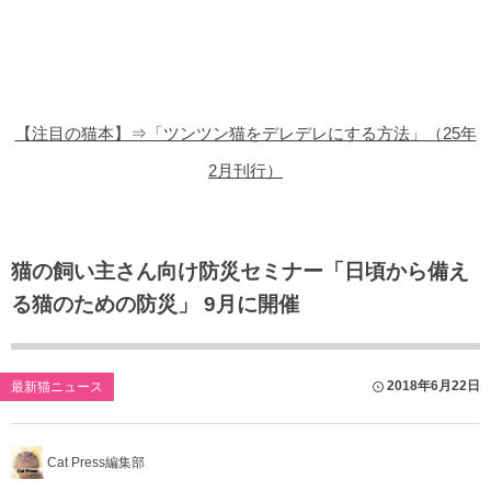
猫の商品レビュー
猫の豆知識・雑学
猫の調査データ
【注目の猫本】⇒「ツンツン猫をデレデレにする方法」（25年
猫の譲渡会
2月刊行）
猫の社会問題
猫のゲーム・アプリ
猫の飼い主さん向け防災セミナー「日頃から備え
る猫のための防災」 9月に開催
猫のフリー写真素材
2018年6月22日
最新猫ニュース
Cat Press編集部