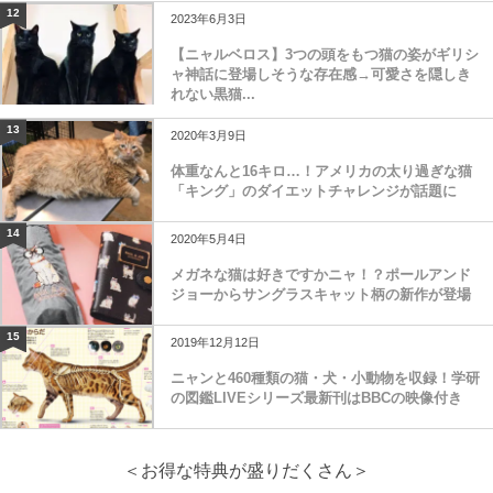
12
2023年6月3日
【ニャルベロス】3つの頭をもつ猫の姿がギリシ
ャ神話に登場しそうな存在感→可愛さを隠しき
れない黒猫...
13
2020年3月9日
体重なんと16キロ…！アメリカの太り過ぎな猫
「キング」のダイエットチャレンジが話題に
14
2020年5月4日
メガネな猫は好きですかニャ！？ポールアンド
ジョーからサングラスキャット柄の新作が登場
15
2019年12月12日
ニャンと460種類の猫・犬・小動物を収録！学研
の図鑑LIVEシリーズ最新刊はBBCの映像付き
＜お得な特典が盛りだくさん＞