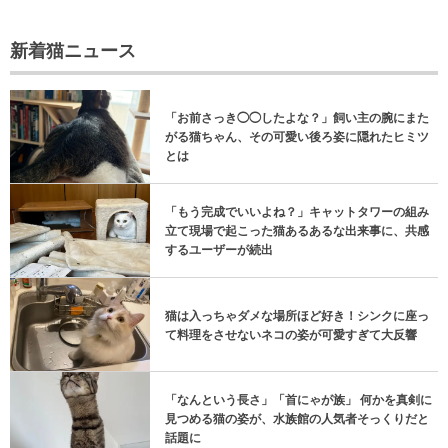
新着猫ニュース
「お前さっき◯◯したよな？」飼い主の腕にまた
がる猫ちゃん、その可愛い後ろ姿に隠れたヒミツ
とは
「もう完成でいいよね？」キャットタワーの組み
立て現場で起こった猫あるあるな出来事に、共感
するユーザーが続出
猫は入っちゃダメな場所ほど好き！シンクに座っ
て料理をさせないネコの姿が可愛すぎて大反響
「なんという長さ」「首にゃが族」 何かを真剣に
見つめる猫の姿が、水族館の人気者そっくりだと
話題に