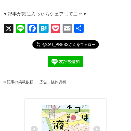
▼記事が気に入ったらシェアしてニャ▼
X
Li
F
H
P
E
共
n
a
at
o
m
有
e
c
e
ck
ail
e
n
et
b
a
o
o
⇒
記事の掲載依頼
／
広告・媒体資料
k