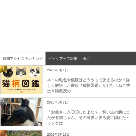
週間アクセスランキング
ピックアップ記事
タグ
1
2023年3月1日
ネコの毛色や模様はどうやって決まるのか？詳
しく解説した書籍『猫柄図鑑』が刊行！ねこ博
士＆猫教授の...
2
2026年8月7日
「お前さっき◯◯したよな？」飼い主の腕にま
たがる猫ちゃん、その可愛い後ろ姿に隠れたヒ
ミツとは
3
2023年5月15日