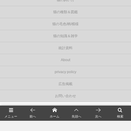
猫の種類＆図鑑
猫の毛色/柄/模様
猫の知識＆雑学
統計資料
About
privacy policy
広告掲載
お問い合わせ
©
2026
Cat Press（キャットプレス）
.
メニュー
前へ
ホーム
先頭へ
次へ
検索