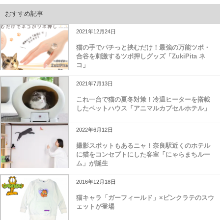
おすすめ記事
2021年12月24日
猫の手でパチっと挟むだけ！最強の万能ツボ・
合谷を刺激するツボ押しグッズ「ZukiPita ネ
コ」
2021年7月13日
これ一台で猫の夏冬対策！冷温ヒーターを搭載
したペットハウス「アニマルカプセルホテル」
2022年6月12日
撮影スポットもあるニャ！奈良駅近くのホテル
に猫をコンセプトにした客室「にゃらまちルー
ム」が誕生
2016年12月18日
猫キャラ「ガーフィールド」×ピンクラテのスウ
ェットが登場