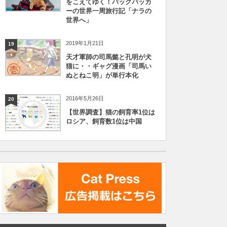
をこえてゆく！バックパッカ
ーの世界一周旅行記「ナラの
世界へ」
2019年1月21日
19
天才軍師の司馬懿と孔明が犬
猫に・・ギャグ漫画「司馬い
ぬとねこ明」が単行本化
2016年5月26日
20
【世界調査】猫の飼育率1位は
ロシア、飼育数1位は中国