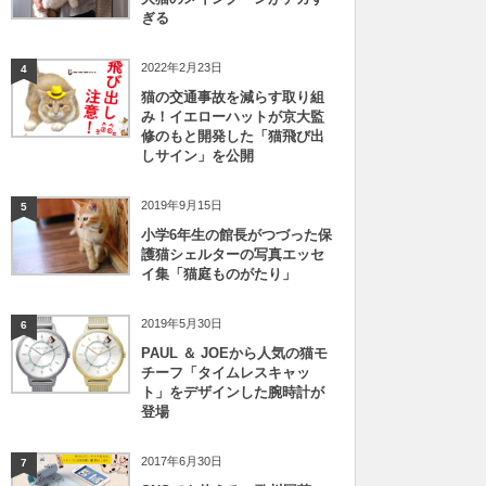
ぎる
2022年2月23日
4
猫の交通事故を減らす取り組
み！イエローハットが京大監
修のもと開発した「猫飛び出
しサイン」を公開
2019年9月15日
5
小学6年生の館長がつづった保
護猫シェルターの写真エッセ
イ集「猫庭ものがたり」
2019年5月30日
6
PAUL ＆ JOEから人気の猫モ
チーフ「タイムレスキャッ
ト」をデザインした腕時計が
登場
2017年6月30日
7