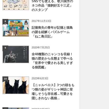
SNSでも使える、歌川国芳の
ネコ作品「猫飼好五十三疋」
のスタンプ
2017年11月13日
8
記憶喪失の青年が記憶と猫島
の謎を紐解くパズルゲーム
「ねこ島日記」
2020年7月25日
9
全48種類のニャンコを収録！
猫の歴史から生態まで学べる
「世界中で愛される美しすぎ
る猫図鑑」
2023年6月3日
10
【ニャルベロス】3つの頭をも
つ猫の姿がギリシャ神話に登
場しそうな存在感→可愛さを
隠しきれない黒猫...