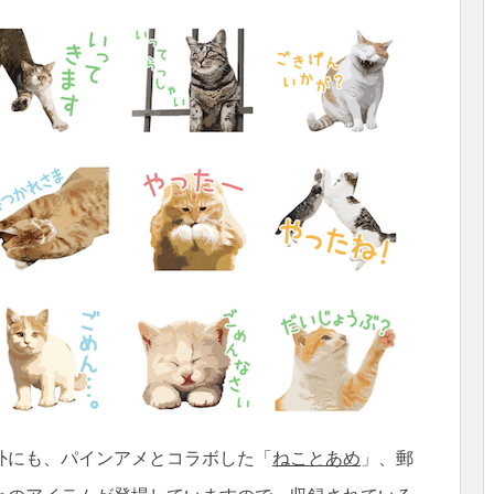
外にも、パインアメとコラボした「
ねことあめ
」、郵