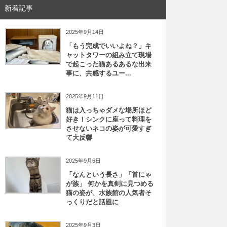
新着記事
2025年9月14日
「もう完成でいいよね？」キ
ャットタワーの組み立て現場
で起こった猫あるあるな出来
事に、共感するユー...
2025年9月11日
猫は入っちゃダメな場所ほど
好き！シンクに座って料理を
させないネコの姿が可愛すぎ
て大反響
2025年9月6日
「なんという長さ」「首にゃ
が族」 何かを真剣に見つめる
猫の姿が、水族館の人気者そ
っくりだと話題に
2025年9月3日