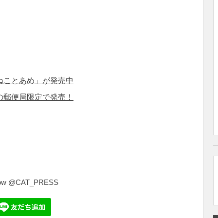
ねことあめ」が発売中
の郵便局限定で発売！
共
有