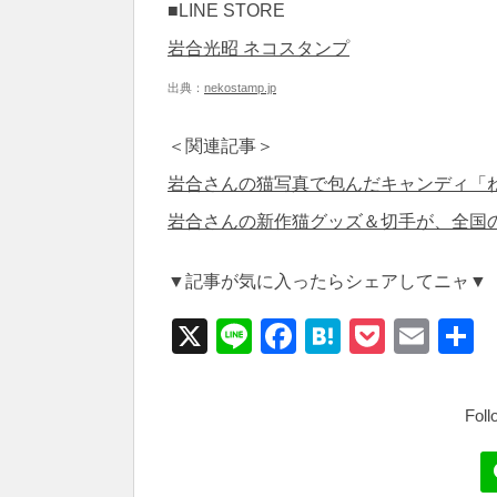
■LINE STORE
岩合光昭 ネコスタンプ
出典：
nekostamp.jp
＜関連記事＞
岩合さんの猫写真で包んだキャンディ「
岩合さんの新作猫グッズ＆切手が、全国
▼記事が気に入ったらシェアしてニャ▼
X
Li
F
H
P
E
n
a
at
o
m
e
c
e
ck
ail
e
n
et
b
a