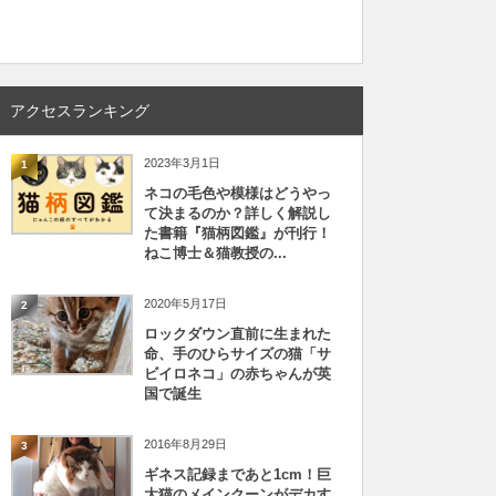
アクセスランキング
2023年3月1日
1
ネコの毛色や模様はどうやっ
て決まるのか？詳しく解説し
た書籍『猫柄図鑑』が刊行！
ねこ博士＆猫教授の...
2020年5月17日
2
ロックダウン直前に生まれた
命、手のひらサイズの猫「サ
ビイロネコ」の赤ちゃんが英
国で誕生
2016年8月29日
3
ギネス記録まであと1cm！巨
大猫のメインクーンがデカす