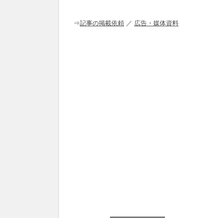
o
o
⇒
記事の掲載依頼
／
広告・媒体資料
k