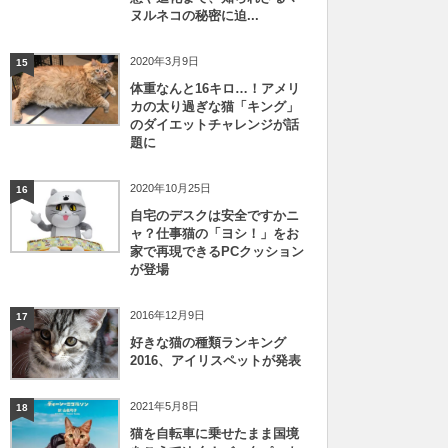
ヌルネコの秘密に迫...
2020年3月9日
15
体重なんと16キロ…！アメリ
カの太り過ぎな猫「キング」
のダイエットチャレンジが話
題に
2020年10月25日
16
自宅のデスクは安全ですかニ
ャ？仕事猫の「ヨシ！」をお
家で再現できるPCクッション
が登場
2016年12月9日
17
好きな猫の種類ランキング
2016、アイリスペットが発表
2021年5月8日
18
猫を自転車に乗せたまま国境