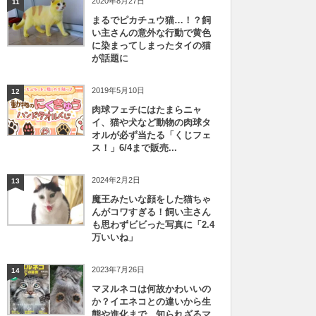
2020年8月27日
11
まるでピカチュウ猫…！？飼
い主さんの意外な行動で黄色
に染まってしまったタイの猫
が話題に
2019年5月10日
12
肉球フェチにはたまらニャ
イ、猫や犬など動物の肉球タ
オルが必ず当たる「くじフェ
ス！」6/4まで販売...
2024年2月2日
13
魔王みたいな顔をした猫ちゃ
んがコワすぎる！飼い主さん
も思わずビビった写真に「2.4
万いいね」
2023年7月26日
14
マヌルネコは何故かわいいの
か？イエネコとの違いから生
態や進化まで、知られざるマ