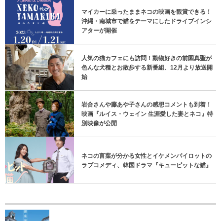
マイカーに乗ったままネコの映画を観賞できる！
沖縄・南城市で猫をテーマにしたドライブインシ
アターが開催
人気の猫カフェにも訪問！動物好きの前園真聖が
色んな犬種とお散歩する新番組、12月より放送開
始
岩合さんや藤あや子さんの感想コメントも到着！
映画『ルイス・ウェイン 生涯愛した妻とネコ』特
別映像が公開
ネコの言葉が分かる女性とイケメンパイロットの
ラブコメディ、韓国ドラマ『キューピットな猫』