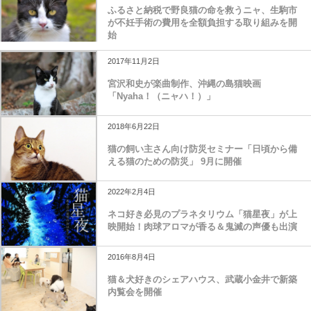
ふるさと納税で野良猫の命を救うニャ、生駒市
が不妊手術の費用を全額負担する取り組みを開
始
2017年11月2日
宮沢和史が楽曲制作、沖縄の島猫映画
「Nyaha！（ニャハ！）」
2018年6月22日
猫の飼い主さん向け防災セミナー「日頃から備
える猫のための防災」 9月に開催
2022年2月4日
ネコ好き必見のプラネタリウム「猫星夜」が上
映開始！肉球アロマが香る＆鬼滅の声優も出演
2016年8月4日
猫＆犬好きのシェアハウス、武蔵小金井で新築
内覧会を開催