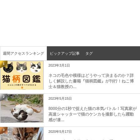
週間アクセスランキング
ピックアップ記事
タグ
1
2023年3月1日
ネコの毛色や模様はどうやって決まるのか？詳
しく解説した書籍『猫柄図鑑』が刊行！ねこ博
士＆猫教授の...
2
2023年5月15日
8000分の1秒で捉えた猫の本気バトル！写真家が
高速シャッターで猫のケンカを撮影したら躍動
感が凄...
3
2020年5月17日