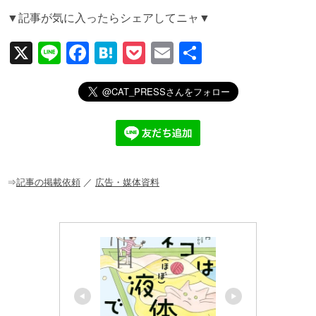
▼記事が気に入ったらシェアしてニャ▼
X
Li
F
H
P
E
共
n
a
at
o
m
有
e
c
e
ck
ail
e
n
et
b
a
o
o
⇒
記事の掲載依頼
／
広告・媒体資料
k