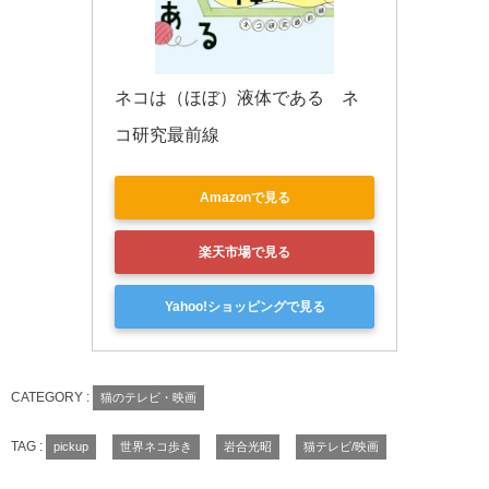
ネコは（ほぼ）液体である　ネ
コ研究最前線
Amazonで見る
楽天市場で見る
Yahoo!ショッピングで見る
CATEGORY :
猫のテレビ・映画
TAG :
pickup
世界ネコ歩き
岩合光昭
猫テレビ/映画