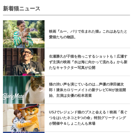
新着猫ニュース
映画『ルー、パリで生まれた猫』これはあなたと
愛猫たちの物語。
生瀬勝久が子猫を抱っこするショットも！広瀬す
ず主演の映画『水は海に向かって流れる』から新
たなキャラクター写真が公開
猫の渋い声を演じているのは…声優の津田健次
郎！液体カロリーメイトの新テレビCMが放送開
始、主演は女優の松本若菜
USJでレジェンド猫のプスと会える！映画「長ぐ
つをはいたネコと9つの命」特別グリーティング
が開催中＆しょこたんも来場