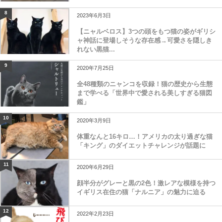
8
2023年6月3日
【ニャルベロス】3つの頭をもつ猫の姿がギリシ
ャ神話に登場しそうな存在感→可愛さを隠しき
れない黒猫...
9
2020年7月25日
全48種類のニャンコを収録！猫の歴史から生態
まで学べる「世界中で愛される美しすぎる猫図
鑑」
10
2020年3月9日
体重なんと16キロ…！アメリカの太り過ぎな猫
「キング」のダイエットチャレンジが話題に
11
2020年6月29日
顔半分がグレーと黒の2色！激レアな模様を持つ
イギリス在住の猫「ナルニア」の魅力に迫る
12
2022年2月23日