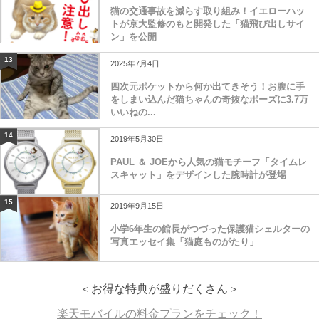
猫の交通事故を減らす取り組み！イエローハッ
トが京大監修のもと開発した「猫飛び出しサイ
ン」を公開
13
2025年7月4日
四次元ポケットから何か出てきそう！お腹に手
をしまい込んだ猫ちゃんの奇抜なポーズに3.7万
いいねの...
14
2019年5月30日
PAUL ＆ JOEから人気の猫モチーフ「タイムレ
スキャット」をデザインした腕時計が登場
15
2019年9月15日
小学6年生の館長がつづった保護猫シェルターの
写真エッセイ集「猫庭ものがたり」
＜お得な特典が盛りだくさん＞
楽天モバイルの料金プランをチェック！