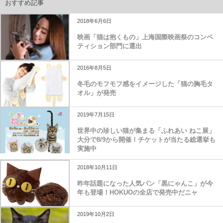
おすすめ記事
2018年6月6日
映画「猫は抱くもの」上海国際映画祭のコンペ
ティション部門に選出
2016年8月5日
冬毛のモフモフ感をイメージした「猫の胸毛タ
オル」が発売
2019年7月15日
世界中の珍しい猫が集まる「ふれあい ねこ展」
大分で8/9から開催！チケットが当たる総選挙も
実施中
2018年10月11日
昨年話題になった人気パン「黒にゃんこ」が今
年も登場！HOKUOの全店で発売中だニャ
2019年10月2日