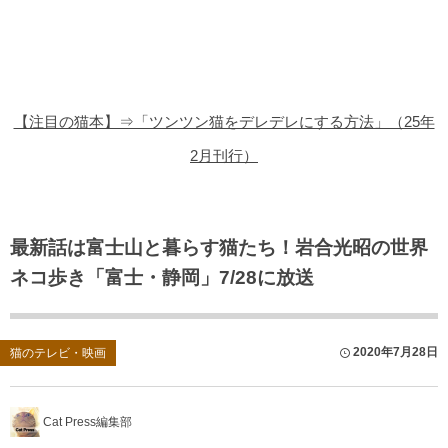
猫の商品レビュー
猫の豆知識・雑学
猫の調査データ
【注目の猫本】⇒「ツンツン猫をデレデレにする方法」（25年
猫の譲渡会
2月刊行）
猫の社会問題
猫のゲーム・アプリ
最新話は富士山と暮らす猫たち！岩合光昭の世界
ネコ歩き「富士・静岡」7/28に放送
猫のフリー写真素材
2020年7月28日
猫のテレビ・映画
Cat Press編集部