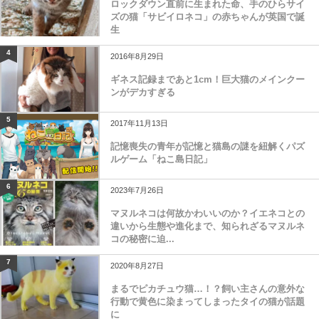
ロックダウン直前に生まれた命、手のひらサイ
ズの猫「サビイロネコ」の赤ちゃんが英国で誕
生
4
2016年8月29日
ギネス記録まであと1cm！巨大猫のメインクー
ンがデカすぎる
5
2017年11月13日
記憶喪失の青年が記憶と猫島の謎を紐解くパズ
ルゲーム「ねこ島日記」
6
2023年7月26日
マヌルネコは何故かわいいのか？イエネコとの
違いから生態や進化まで、知られざるマヌルネ
コの秘密に迫...
7
2020年8月27日
まるでピカチュウ猫…！？飼い主さんの意外な
行動で黄色に染まってしまったタイの猫が話題
に