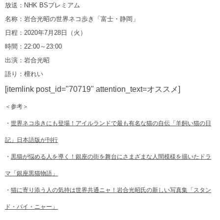
放送：NHK BSプレミアム
名称：岩合光昭の世界ネコ歩き「富士・静岡」
日程：2020年7月28日（火）
時間：22:00～23:00
出演：岩合光昭
語り：檀れい
[itemlink post_id="70719" attention_text=オススメ]
＜参考＞
・
世界ネコ歩きにも登場！アイルランドで最も有名な猫の自伝「羊飼い猫の日
記」日本語版が刊行
・
黒猫が悩める人を導く！銀座の街を舞台にさまざまな人間模様を描いたドラ
マ「銀座黒猫物語」
・
猫に寄り添う人の気持は世界共通ニャ！岩合光昭氏の新しい写真集「スタン
ド・バイ・ニャー」