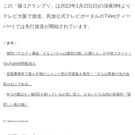
この「猫-1グランプリ」は2022年1月2日(日)の深夜0時より
テレビ大阪で放送。民放公式テレビポータルのTVer(ティー
バー) では先行放送が開始されています。
＜参考＞
・
猫型バラエティ番組「えなこ×さらば森田の猫しか勝たん」が今秋スタート！
YouTube同時配信も
・
芸能事務所で暮らす猫がニャンと初の写真集を発売！『さらば青春の光の会
長はねこである』
・
M-1の裏話も！猫5匹を飼っているお笑い芸人、かまいたち山内の初著作『寝
苦しい夜の猫』
(C) Television Osaka Inc.