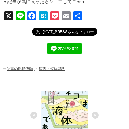
▼記事が気に入ったらシェアしてニャ▼
X
Li
F
H
P
E
共
n
a
at
o
m
有
e
c
e
ck
ail
e
n
et
b
a
o
o
⇒
記事の掲載依頼
／
広告・媒体資料
k