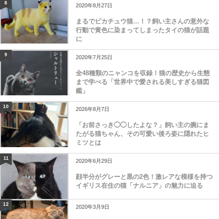
8
2020年8月27日
まるでピカチュウ猫…！？飼い主さんの意外な
行動で黄色に染まってしまったタイの猫が話題
に
9
2020年7月25日
全48種類のニャンコを収録！猫の歴史から生態
まで学べる「世界中で愛される美しすぎる猫図
鑑」
10
2026年8月7日
「お前さっき◯◯したよな？」飼い主の腕にま
たがる猫ちゃん、その可愛い後ろ姿に隠れたヒ
ミツとは
11
2020年6月29日
顔半分がグレーと黒の2色！激レアな模様を持つ
イギリス在住の猫「ナルニア」の魅力に迫る
12
2020年3月9日