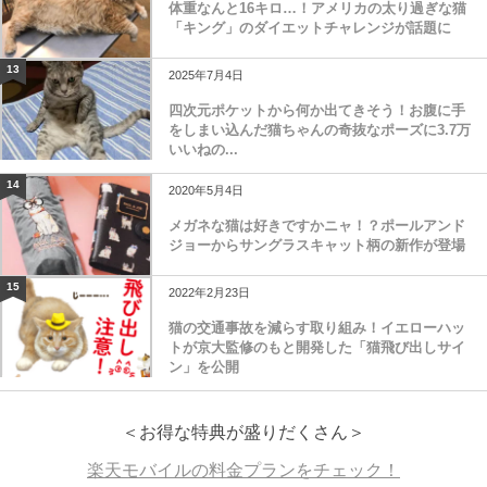
体重なんと16キロ…！アメリカの太り過ぎな猫
「キング」のダイエットチャレンジが話題に
13
2025年7月4日
四次元ポケットから何か出てきそう！お腹に手
をしまい込んだ猫ちゃんの奇抜なポーズに3.7万
いいねの...
14
2020年5月4日
メガネな猫は好きですかニャ！？ポールアンド
ジョーからサングラスキャット柄の新作が登場
15
2022年2月23日
猫の交通事故を減らす取り組み！イエローハッ
トが京大監修のもと開発した「猫飛び出しサイ
ン」を公開
＜お得な特典が盛りだくさん＞
楽天モバイルの料金プランをチェック！