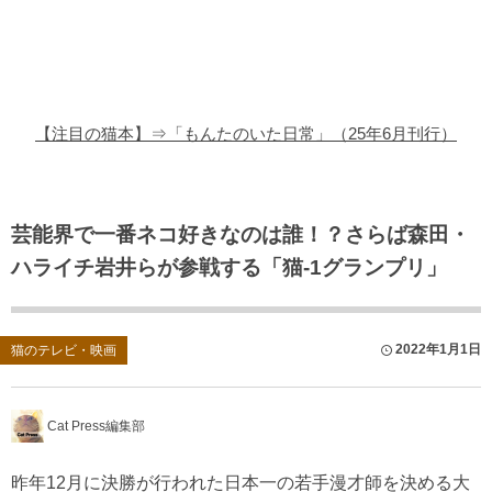
猫の商品レビュー
猫の豆知識・雑学
猫の調査データ
【注目の猫本】⇒「もんたのいた日常」（25年6月刊行）
猫の譲渡会
猫の社会問題
芸能界で一番ネコ好きなのは誰！？さらば森田・
ハライチ岩井らが参戦する「猫-1グランプリ」
猫のゲーム・アプリ
猫のフリー写真素材
2022年1月1日
猫のテレビ・映画
Cat Press編集部
昨年12月に決勝が行われた日本一の若手漫才師を決める大