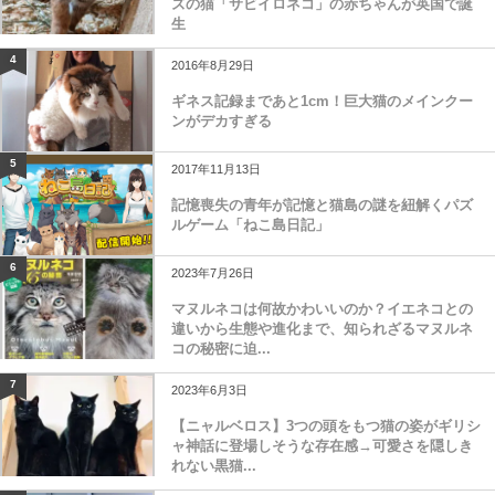
ズの猫「サビイロネコ」の赤ちゃんが英国で誕
生
4
2016年8月29日
ギネス記録まであと1cm！巨大猫のメインクー
ンがデカすぎる
5
2017年11月13日
記憶喪失の青年が記憶と猫島の謎を紐解くパズ
ルゲーム「ねこ島日記」
6
2023年7月26日
マヌルネコは何故かわいいのか？イエネコとの
違いから生態や進化まで、知られざるマヌルネ
コの秘密に迫...
7
2023年6月3日
【ニャルベロス】3つの頭をもつ猫の姿がギリシ
ャ神話に登場しそうな存在感→可愛さを隠しき
れない黒猫...