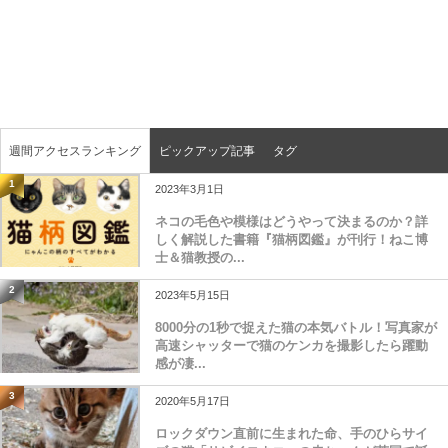
週間アクセスランキング
ピックアップ記事
タグ
1
2023年3月1日
ネコの毛色や模様はどうやって決まるのか？詳
しく解説した書籍『猫柄図鑑』が刊行！ねこ博
士＆猫教授の...
2
2023年5月15日
8000分の1秒で捉えた猫の本気バトル！写真家が
高速シャッターで猫のケンカを撮影したら躍動
感が凄...
3
2020年5月17日
ロックダウン直前に生まれた命、手のひらサイ