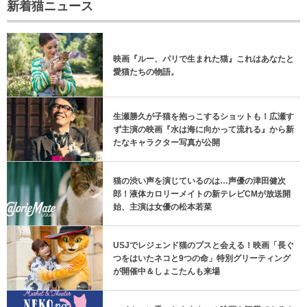
新着猫ニュース
映画『ルー、パリで生まれた猫』これはあなたと
愛猫たちの物語。
生瀬勝久が子猫を抱っこするショットも！広瀬す
ず主演の映画『水は海に向かって流れる』から新
たなキャラクター写真が公開
猫の渋い声を演じているのは…声優の津田健次
郎！液体カロリーメイトの新テレビCMが放送開
始、主演は女優の松本若菜
USJでレジェンド猫のプスと会える！映画「長ぐ
つをはいたネコと9つの命」特別グリーティング
が開催中＆しょこたんも来場