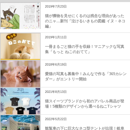
2019年7月23日
猫が獲物を見せにくるのは残念な理由があった
のニャ…新刊「泣けるいきもの図鑑 イヌ・ネコ
編」
2019年1月11日
一冊まるごと猫の手を収録！マニアックな写真
集「もっと ねこのおてて」
2018年6月19日
愛猫の写真も募集中！みんなで作る「365カレン
ダー」がエントリー開始
2021年8月13日
猫スイーツブランドから初のアパレル商品が登
場！5種類のデザインから選べるねこTシャツ
2022年5月22日
観覧車の下に巨大なネコ型テントが出現！岐阜