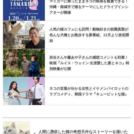
マイカーに乗ったままネコの映画を観賞できる！
沖縄・南城市で猫をテーマにしたドライブインシ
アターが開催
人気の猫カフェにも訪問！動物好きの前園真聖が
色んな犬種とお散歩する新番組、12月より放送開
始
岩合さんや藤あや子さんの感想コメントも到着！
映画『ルイス・ウェイン 生涯愛した妻とネコ』特
別映像が公開
ネコの言葉が分かる女性とイケメンパイロットの
ラブコメディ、韓国ドラマ『キューピットな猫』
人間に憑依した猫の奇想天外なストーリーを描いた