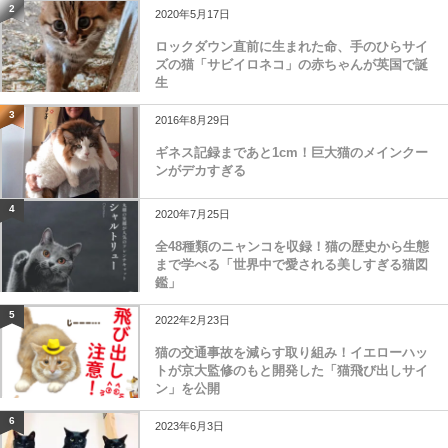
2
2020年5月17日
ロックダウン直前に生まれた命、手のひらサイ
ズの猫「サビイロネコ」の赤ちゃんが英国で誕
生
3
2016年8月29日
ギネス記録まであと1cm！巨大猫のメインクー
ンがデカすぎる
4
2020年7月25日
全48種類のニャンコを収録！猫の歴史から生態
まで学べる「世界中で愛される美しすぎる猫図
鑑」
5
2022年2月23日
猫の交通事故を減らす取り組み！イエローハッ
トが京大監修のもと開発した「猫飛び出しサイ
ン」を公開
6
2023年6月3日