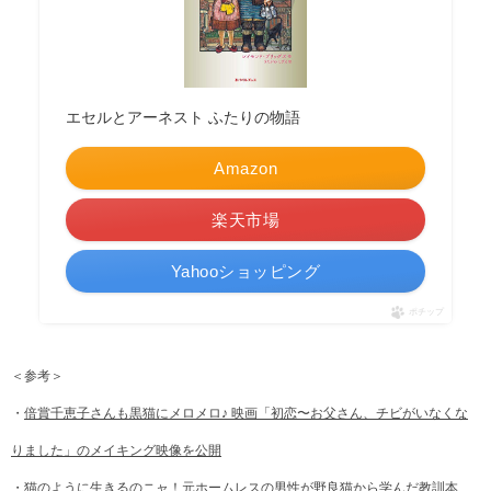
エセルとアーネスト ふたりの物語
Amazon
楽天市場
Yahooショッピング
ポチップ
＜参考＞
・
倍賞千恵子さんも黒猫にメロメロ♪ 映画「初恋〜お父さん、チビがいなくな
りました」のメイキング映像を公開
・
猫のように生きるのニャ！元ホームレスの男性が野良猫から学んだ教訓本