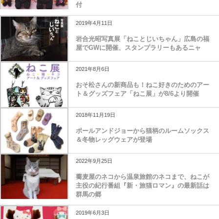
付
2019年4月11日
岩合光昭写真展「ねことじいちゃん」広島の福
屋でGWに開催、スタンプラリーもあるニャ
2021年8月6日
おそ松さんの新商品も！ねこ好きのためのアー
ト＆グッズフェア「ねこ展」が8/6より開催
2018年11月19日
ポールアンドジョーから猫柄のルームソックス
＆冬物レッグウェアが登場
2022年9月25日
蕎麦屋のネコから温泉旅館のネコまで、ねこが
主役の紀行番組『新・旅猫ロマン』の最新話は
群馬の郷
2019年6月3日