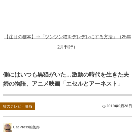
猫の商品レビュー
猫の豆知識・雑学
猫の調査データ
【注目の猫本】⇒「ツンツン猫をデレデレにする方法」（25年
猫の譲渡会
2月刊行）
猫の社会問題
猫のゲーム・アプリ
側にはいつも黒猫がいた…激動の時代を生きた夫
婦の物語、アニメ映画「エセルとアーネスト」
猫のフリー写真素材
2019年9月28日
猫のテレビ・映画
Cat Press編集部