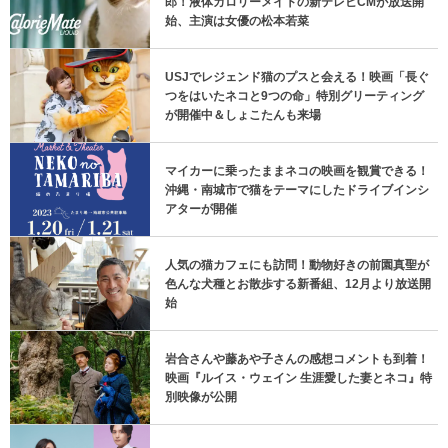
郎！液体カロリーメイトの新テレビCMが放送開
始、主演は女優の松本若菜
USJでレジェンド猫のプスと会える！映画「長ぐ
つをはいたネコと9つの命」特別グリーティング
が開催中＆しょこたんも来場
マイカーに乗ったままネコの映画を観賞できる！
沖縄・南城市で猫をテーマにしたドライブインシ
アターが開催
人気の猫カフェにも訪問！動物好きの前園真聖が
色んな犬種とお散歩する新番組、12月より放送開
始
岩合さんや藤あや子さんの感想コメントも到着！
映画『ルイス・ウェイン 生涯愛した妻とネコ』特
別映像が公開