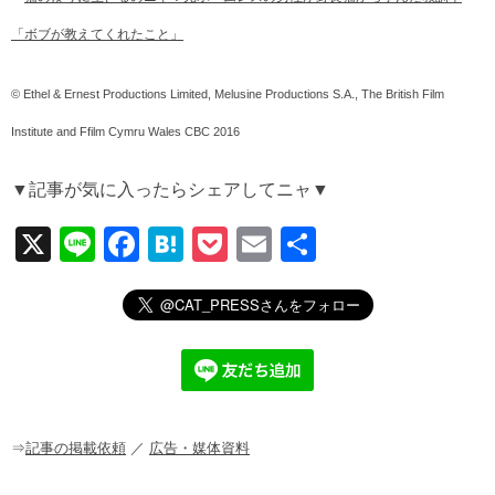
「ボブが教えてくれたこと」
© Ethel & Ernest Productions Limited, Melusine Productions S.A., The British Film
Institute and Ffilm Cymru Wales CBC 2016
▼記事が気に入ったらシェアしてニャ▼
X
Li
F
H
P
E
共
n
a
at
o
m
有
e
c
e
ck
ail
e
n
et
b
a
o
o
⇒
記事の掲載依頼
／
広告・媒体資料
k