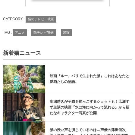
CATEGORY :
猫のテレビ・映画
TAG :
アニメ
猫テレビ/映画
黒猫
新着猫ニュース
映画『ルー、パリで生まれた猫』これはあなたと
愛猫たちの物語。
生瀬勝久が子猫を抱っこするショットも！広瀬す
ず主演の映画『水は海に向かって流れる』から新
たなキャラクター写真が公開
猫の渋い声を演じているのは…声優の津田健次