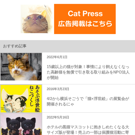
おすすめ記事
2022年6月1日
15歳以上の猫が対象！事情により飼えなくなっ
た高齢猫を無償で引き取る取り組みをNPO法人
が開始
2016年3月23日
4/2から横浜そごうで「猫×浮世絵」の展覧会が
開催されるにゃ
2022年5月16日
ホテルの黒猫マスコットに抱きしめたくなる大
サイズ版が登場！売上の一部は保護猫活動に寄