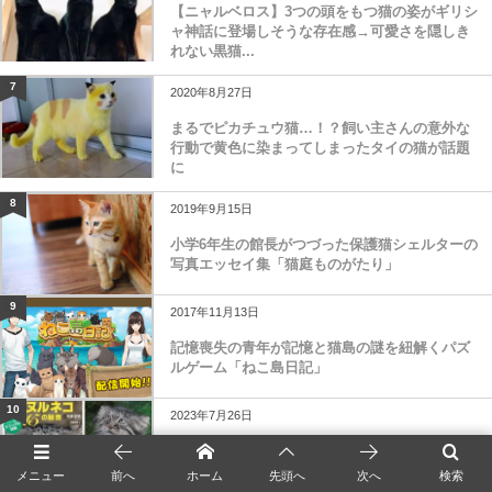
【ニャルベロス】3つの頭をもつ猫の姿がギリシ
ャ神話に登場しそうな存在感→可愛さを隠しき
れない黒猫...
7
2020年8月27日
まるでピカチュウ猫…！？飼い主さんの意外な
行動で黄色に染まってしまったタイの猫が話題
に
8
2019年9月15日
小学6年生の館長がつづった保護猫シェルターの
写真エッセイ集「猫庭ものがたり」
9
2017年11月13日
記憶喪失の青年が記憶と猫島の謎を紐解くパズ
ルゲーム「ねこ島日記」
10
2023年7月26日
マヌルネコは何故かわいいのか？イエネコとの
違いから生態や進化まで、知られざるマヌルネ
メニュー
前へ
ホーム
先頭へ
次へ
検索
コの秘密に迫...