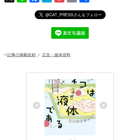
n
a
at
o
m
有
e
c
e
ck
ail
e
n
et
b
a
o
o
⇒
記事の掲載依頼
／
広告・媒体資料
k