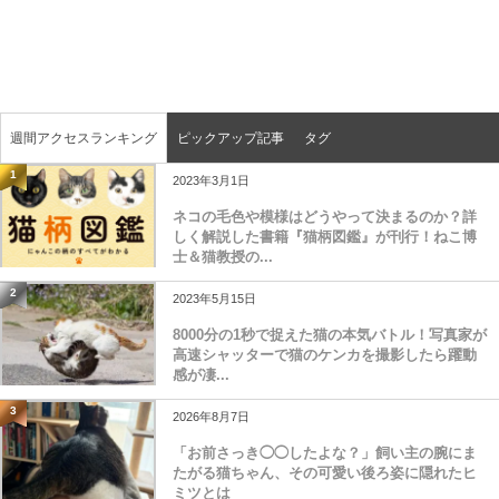
週間アクセスランキング
ピックアップ記事
タグ
1
2023年3月1日
ネコの毛色や模様はどうやって決まるのか？詳
しく解説した書籍『猫柄図鑑』が刊行！ねこ博
士＆猫教授の...
2
2023年5月15日
8000分の1秒で捉えた猫の本気バトル！写真家が
高速シャッターで猫のケンカを撮影したら躍動
感が凄...
3
2026年8月7日
「お前さっき◯◯したよな？」飼い主の腕にま
たがる猫ちゃん、その可愛い後ろ姿に隠れたヒ
ミツとは