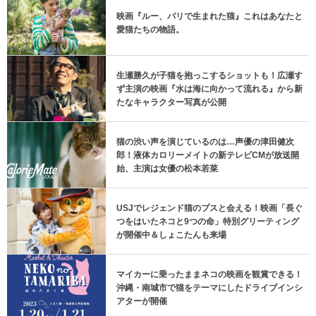
映画『ルー、パリで生まれた猫』これはあなたと
愛猫たちの物語。
生瀬勝久が子猫を抱っこするショットも！広瀬す
ず主演の映画『水は海に向かって流れる』から新
たなキャラクター写真が公開
猫の渋い声を演じているのは…声優の津田健次
郎！液体カロリーメイトの新テレビCMが放送開
始、主演は女優の松本若菜
USJでレジェンド猫のプスと会える！映画「長ぐ
つをはいたネコと9つの命」特別グリーティング
が開催中＆しょこたんも来場
マイカーに乗ったままネコの映画を観賞できる！
沖縄・南城市で猫をテーマにしたドライブインシ
アターが開催