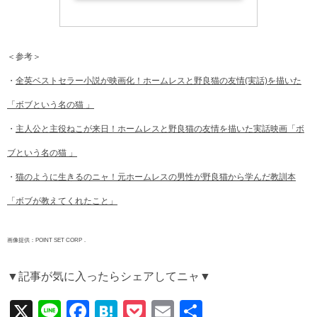
＜参考＞
・
全英ベストセラー小説が映画化！ホームレスと野良猫の友情(実話)を描いた
「ボブという名の猫 」
・
主人公と主役ねこが来日！ホームレスと野良猫の友情を描いた実話映画「ボ
ブという名の猫 」
・
猫のように生きるのニャ！元ホームレスの男性が野良猫から学んだ教訓本
「ボブが教えてくれたこと」
画像提供：POINT SET CORP．
▼記事が気に入ったらシェアしてニャ▼
X
Li
F
H
P
E
共