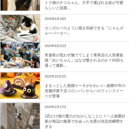
トラ猫のチコちゃん、片手で運ばれる姿が可愛
らしいと話題...
2015年6月18日
カンガルーのように猫を収納できる「にゃんガ
ルーパーカー」
2023年8月22日
常連客が思わず撫でてしまう青果店の人気看板
猫「めいちゃん」はなぜ愛されるのか？80回も
通って撮影...
2022年10月2日
まるっとした黒猫ケーキがかわいい♪創業97年の
老舗洋菓子店コロンバンからハロウィンスイー
ツが登場
2024年2月17日
1匹だけ猫の重力がおかしなことに？一人旅愛好
家が海辺の集落で出会った光景が決定的瞬間す
ぎる