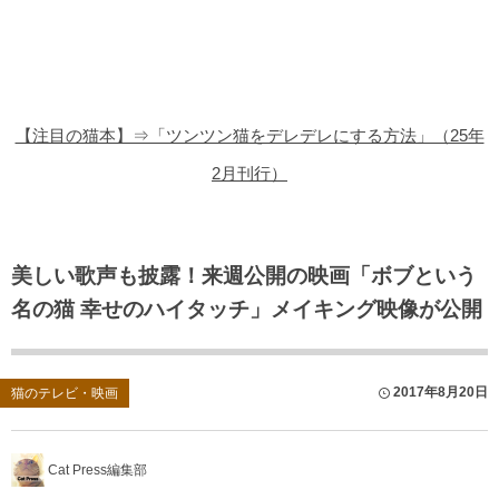
猫の商品レビュー
猫の豆知識・雑学
猫の調査データ
【注目の猫本】⇒「ツンツン猫をデレデレにする方法」（25年
猫の譲渡会
2月刊行）
猫の社会問題
猫のゲーム・アプリ
美しい歌声も披露！来週公開の映画「ボブという
名の猫 幸せのハイタッチ」メイキング映像が公開
猫のフリー写真素材
2017年8月20日
猫のテレビ・映画
Cat Press編集部