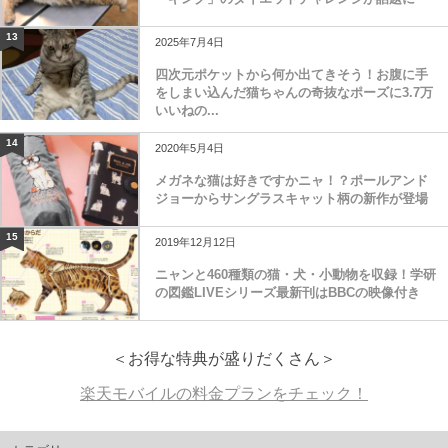
13
2025年7月4日
四次元ポケットから何か出てきそう！お腹に手
をしまい込んだ猫ちゃんの奇抜なポーズに3.7万
いいねの...
14
2020年5月4日
メガネな猫は好きですかニャ！？ポールアンド
ジョーからサングラスキャット柄の新作が登場
15
2019年12月12日
ニャンと460種類の猫・犬・小動物を収録！学研
の図鑑LIVEシリーズ最新刊はBBCの映像付き
＜お得な特典が盛りだくさん＞
楽天モバイルの料金プランをチェック！