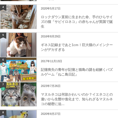
4
2020年5月17日
ロックダウン直前に生まれた命、手のひらサイ
ズの猫「サビイロネコ」の赤ちゃんが英国で誕
生
5
2016年8月29日
ギネス記録まであと1cm！巨大猫のメインクー
ンがデカすぎる
6
2017年11月13日
記憶喪失の青年が記憶と猫島の謎を紐解くパズ
ルゲーム「ねこ島日記」
7
2023年7月26日
マヌルネコは何故かわいいのか？イエネコとの
違いから生態や進化まで、知られざるマヌルネ
コの秘密に迫...
8
2020年8月27日