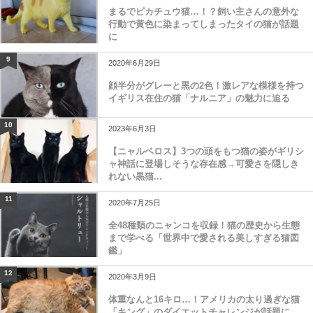
まるでピカチュウ猫…！？飼い主さんの意外な
行動で黄色に染まってしまったタイの猫が話題
に
9
2020年6月29日
顔半分がグレーと黒の2色！激レアな模様を持つ
イギリス在住の猫「ナルニア」の魅力に迫る
10
2023年6月3日
【ニャルベロス】3つの頭をもつ猫の姿がギリシ
ャ神話に登場しそうな存在感→可愛さを隠しき
れない黒猫...
11
2020年7月25日
全48種類のニャンコを収録！猫の歴史から生態
まで学べる「世界中で愛される美しすぎる猫図
鑑」
12
2020年3月9日
体重なんと16キロ…！アメリカの太り過ぎな猫
「キング」のダイエットチャレンジが話題に