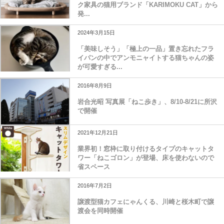
ク家具の猫用ブランド「KARIMOKU CAT」から
発...
2024年3月15日
「美味しそう」「極上の一品」置き忘れたフラ
イパンの中でアンモニャイトする猫ちゃんの姿
が可愛すぎる...
2016年8月9日
岩合光昭 写真展「ねこ歩き」、8/10-8/21に所沢
で開催
2021年12月21日
業界初！窓枠に取り付けるタイプのキャットタ
ワー「ねこゴロン」が登場、床を使わないので
省スペース
2016年7月2日
譲渡型猫カフェにゃんくる、川崎と桜木町で譲
渡会を同時開催