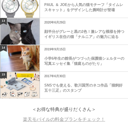
PAUL ＆ JOEから人気の猫モチーフ「タイムレ
スキャット」をデザインした腕時計が登場
13
2020年6月29日
顔半分がグレーと黒の2色！激レアな模様を持つ
イギリス在住の猫「ナルニア」の魅力に迫る
14
2019年9月15日
小学6年生の館長がつづった保護猫シェルターの
写真エッセイ集「猫庭ものがたり」
15
2017年6月30日
SNSでも使える、歌川国芳のネコ作品「猫飼好
五十三疋」のスタンプ
＜お得な特典が盛りだくさん＞
楽天モバイルの料金プランをチェック！