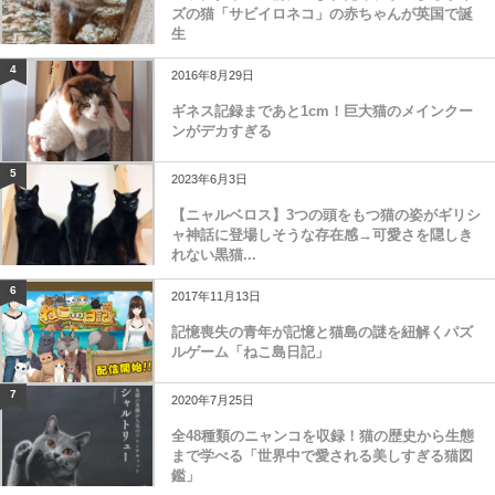
ズの猫「サビイロネコ」の赤ちゃんが英国で誕
生
4
2016年8月29日
ギネス記録まであと1cm！巨大猫のメインクー
ンがデカすぎる
5
2023年6月3日
【ニャルベロス】3つの頭をもつ猫の姿がギリシ
ャ神話に登場しそうな存在感→可愛さを隠しき
れない黒猫...
6
2017年11月13日
記憶喪失の青年が記憶と猫島の謎を紐解くパズ
ルゲーム「ねこ島日記」
7
2020年7月25日
全48種類のニャンコを収録！猫の歴史から生態
まで学べる「世界中で愛される美しすぎる猫図
鑑」