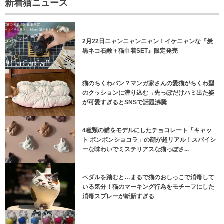
新着猫ニュース
2月22日ニャンニャンニャン！イケニャンな『炭
黒ネコ石鹸＋猫巾着SET』限定発売
猫のちくわパン？マンガ家さんの愛猫がちくわ型
のクッションに潜り込む→先っぽだけハミ出た姿
が可愛すぎるとSNSで話題沸騰
4種類の猫をモデルにしたチョコレート「キャッ
ト ボンボンショコラ」の顔が超リアル！スパイシ
ーな味わいでミステリアスな猫っぽさ...
ペダルを踏むと…まるで猫のおしっこで消毒して
いる気分！猫のマーキング行為をモチーフにした
消毒スプレーが斬新すぎる