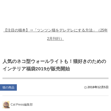
猫の商品レビュー
猫の豆知識・雑学
猫の調査データ
【注目の猫本】⇒「ツンツン猫をデレデレにする方法」（25年
猫の譲渡会
2月刊行）
猫の社会問題
猫のゲーム・アプリ
人気のネコ型ウォールライトも！猫好きのための
インテリア福袋2019が販売開始
猫のフリー写真素材
2018年12月5日
猫の商品
Cat Press編集部