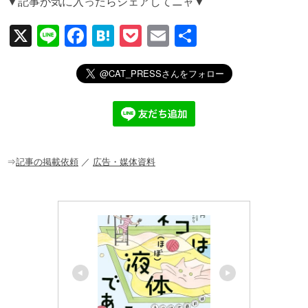
▼記事が気に入ったらシェアしてニャ▼
X
Li
F
H
P
E
共
n
a
at
o
m
有
e
c
e
ck
ail
e
n
et
b
a
o
o
⇒
記事の掲載依頼
／
広告・媒体資料
k