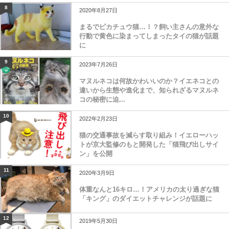
8
2020年8月27日
まるでピカチュウ猫…！？飼い主さんの意外な
行動で黄色に染まってしまったタイの猫が話題
に
9
2023年7月26日
マヌルネコは何故かわいいのか？イエネコとの
違いから生態や進化まで、知られざるマヌルネ
コの秘密に迫...
10
2022年2月23日
猫の交通事故を減らす取り組み！イエローハッ
トが京大監修のもと開発した「猫飛び出しサイ
ン」を公開
11
2020年3月9日
体重なんと16キロ…！アメリカの太り過ぎな猫
「キング」のダイエットチャレンジが話題に
12
2019年5月30日