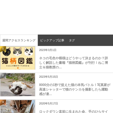
週間アクセスランキング
ピックアップ記事
タグ
1
2023年3月1日
ネコの毛色や模様はどうやって決まるのか？詳
しく解説した書籍『猫柄図鑑』が刊行！ねこ博
士＆猫教授の...
2
2023年5月15日
8000分の1秒で捉えた猫の本気バトル！写真家が
高速シャッターで猫のケンカを撮影したら躍動
感が凄...
3
2020年5月17日
ロックダウン直前に生まれた命、手のひらサイ