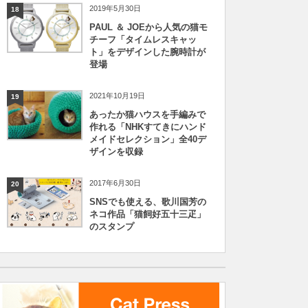
2019年5月30日
18
PAUL ＆ JOEから人気の猫モ
チーフ「タイムレスキャッ
ト」をデザインした腕時計が
登場
2021年10月19日
19
あったか猫ハウスを手編みで
作れる「NHKすてきにハンド
メイドセレクション」全40デ
ザインを収録
2017年6月30日
20
SNSでも使える、歌川国芳の
ネコ作品「猫飼好五十三疋」
のスタンプ