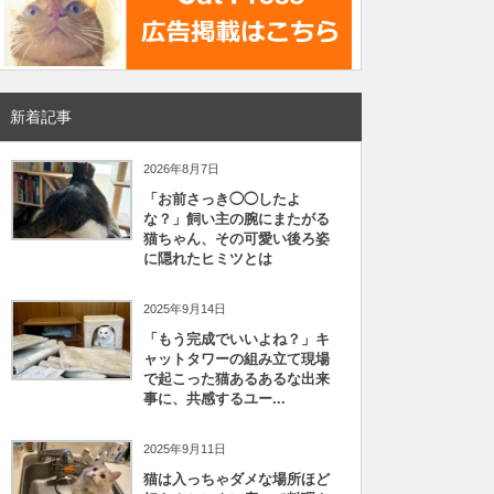
新着記事
2026年8月7日
「お前さっき◯◯したよ
な？」飼い主の腕にまたがる
猫ちゃん、その可愛い後ろ姿
に隠れたヒミツとは
2025年9月14日
「もう完成でいいよね？」キ
ャットタワーの組み立て現場
で起こった猫あるあるな出来
事に、共感するユー...
2025年9月11日
猫は入っちゃダメな場所ほど