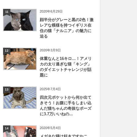
2020年6月29日
11
顔半分がグレーと黒の2色！激
レアな模様を持つイギリス在
住の猫「ナルニア」の魅力に
迫る
2020年3月9日
12
体重なんと16キロ…！アメリ
カの太り過ぎな猫「キング」
のダイエットチャレンジが話
題に
2025年7月4日
13
四次元ポケットから何か出て
きそう！お腹に手をしまい込
んだ猫ちゃんの奇抜なポーズ
に3.7万いいねの...
2020年5月4日
14
メガネな猫は好きですかニ