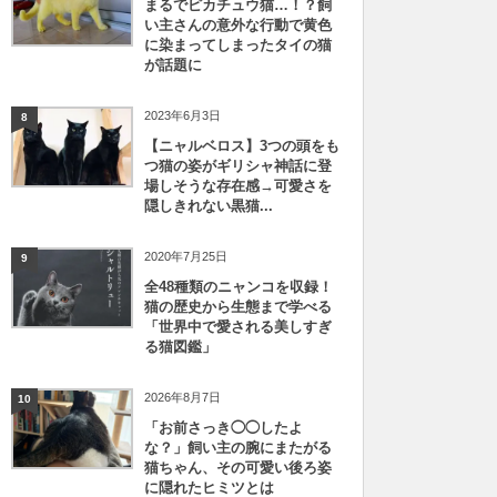
まるでピカチュウ猫…！？飼
い主さんの意外な行動で黄色
に染まってしまったタイの猫
が話題に
2023年6月3日
8
【ニャルベロス】3つの頭をも
つ猫の姿がギリシャ神話に登
場しそうな存在感→可愛さを
隠しきれない黒猫...
2020年7月25日
9
全48種類のニャンコを収録！
猫の歴史から生態まで学べる
「世界中で愛される美しすぎ
る猫図鑑」
2026年8月7日
10
「お前さっき◯◯したよ
な？」飼い主の腕にまたがる
猫ちゃん、その可愛い後ろ姿
に隠れたヒミツとは