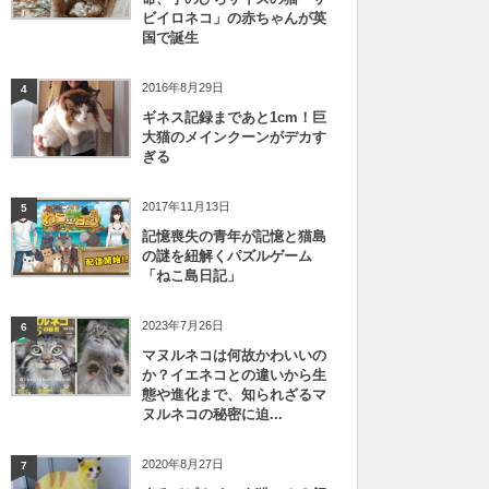
ビイロネコ」の赤ちゃんが英
国で誕生
2016年8月29日
4
ギネス記録まであと1cm！巨
大猫のメインクーンがデカす
ぎる
2017年11月13日
5
記憶喪失の青年が記憶と猫島
の謎を紐解くパズルゲーム
「ねこ島日記」
2023年7月26日
6
マヌルネコは何故かわいいの
か？イエネコとの違いから生
態や進化まで、知られざるマ
ヌルネコの秘密に迫...
2020年8月27日
7