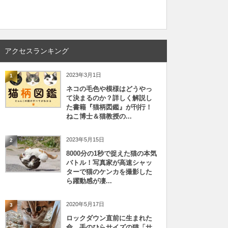
アクセスランキング
2023年3月1日
1
ネコの毛色や模様はどうやっ
て決まるのか？詳しく解説し
た書籍『猫柄図鑑』が刊行！
ねこ博士＆猫教授の...
2023年5月15日
2
8000分の1秒で捉えた猫の本気
バトル！写真家が高速シャッ
ターで猫のケンカを撮影した
ら躍動感が凄...
2020年5月17日
3
ロックダウン直前に生まれた
命、手のひらサイズの猫「サ