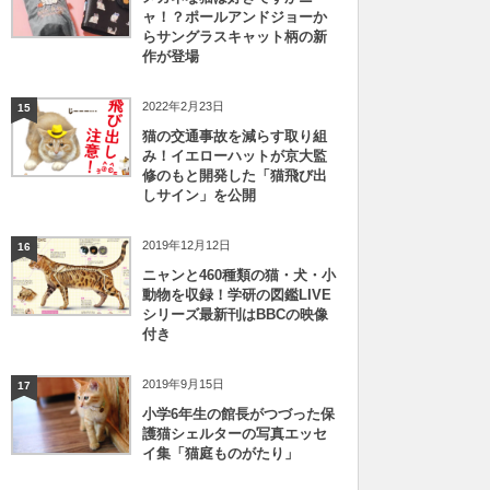
ャ！？ポールアンドジョーか
らサングラスキャット柄の新
作が登場
2022年2月23日
15
猫の交通事故を減らす取り組
み！イエローハットが京大監
修のもと開発した「猫飛び出
しサイン」を公開
2019年12月12日
16
ニャンと460種類の猫・犬・小
動物を収録！学研の図鑑LIVE
シリーズ最新刊はBBCの映像
付き
2019年9月15日
17
小学6年生の館長がつづった保
護猫シェルターの写真エッセ
イ集「猫庭ものがたり」