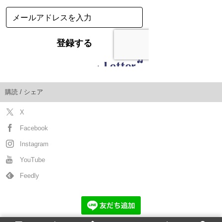
購読 / シェア
X
Facebook
Instagram
YouTube
Feedly