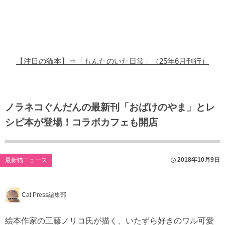
猫の商品レビュー
猫の豆知識・雑学
猫の調査データ
【注目の猫本】⇒「もんたのいた日常」（25年6月刊行）
猫の譲渡会
猫の社会問題
ノラネコぐんだんの最新刊「おばけのやま」とレ
シピ本が登場！コラボカフェも開店
猫のゲーム・アプリ
猫のフリー写真素材
2018年10月9日
最新猫ニュース
Cat Press編集部
絵本作家の工藤ノリコ氏が描く、いたずら好きのワル可愛