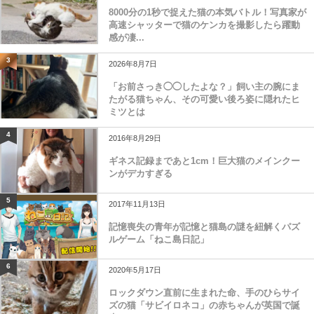
8000分の1秒で捉えた猫の本気バトル！写真家が
高速シャッターで猫のケンカを撮影したら躍動
感が凄...
3
2026年8月7日
「お前さっき◯◯したよな？」飼い主の腕にま
たがる猫ちゃん、その可愛い後ろ姿に隠れたヒ
ミツとは
4
2016年8月29日
ギネス記録まであと1cm！巨大猫のメインクー
ンがデカすぎる
5
2017年11月13日
記憶喪失の青年が記憶と猫島の謎を紐解くパズ
ルゲーム「ねこ島日記」
6
2020年5月17日
ロックダウン直前に生まれた命、手のひらサイ
ズの猫「サビイロネコ」の赤ちゃんが英国で誕