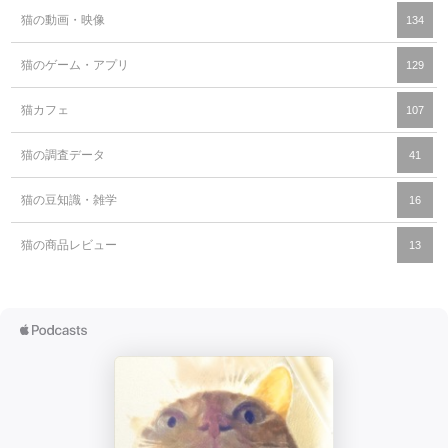
猫の動画・映像
134
猫のゲーム・アプリ
129
猫カフェ
107
猫の調査データ
41
猫の豆知識・雑学
16
猫の商品レビュー
13