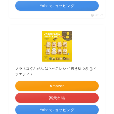
Yahooショッピング
ポチップ
ノラネコぐんだん はらぺこレシピ 抜き型つき ([バ
ラエティ])
Amazon
楽天市場
Yahooショッピング