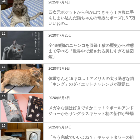
11
2025年7月4日
四次元ポケットから何か出てきそう！お腹に手
をしまい込んだ猫ちゃんの奇抜なポーズに3.7万
いいねの...
12
2020年7月25日
全48種類のニャンコを収録！猫の歴史から生態
まで学べる「世界中で愛される美しすぎる猫図
鑑」
13
2020年3月9日
体重なんと16キロ…！アメリカの太り過ぎな猫
「キング」のダイエットチャレンジが話題に
14
2020年5月4日
メガネな猫は好きですかニャ！？ポールアンド
ジョーからサングラスキャット柄の新作が登場
15
2025年9月14日
「もう完成でいいよね？」キャットタワーの組