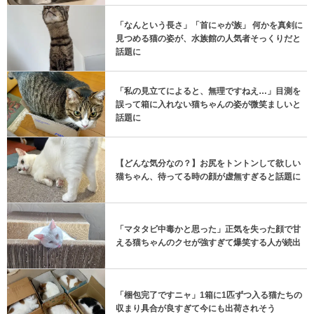
「なんという長さ」「首にゃが族」 何かを真剣に
見つめる猫の姿が、水族館の人気者そっくりだと
話題に
「私の見立てによると、無理ですねえ…」目測を
誤って箱に入れない猫ちゃんの姿が微笑ましいと
話題に
【どんな気分なの？】お尻をトントンして欲しい
猫ちゃん、待ってる時の顔が虚無すぎると話題に
「マタタビ中毒かと思った」正気を失った顔で甘
える猫ちゃんのクセが強すぎて爆笑する人が続出
「梱包完了ですニャ」1箱に1匹ずつ入る猫たちの
収まり具合が良すぎて今にも出荷されそう