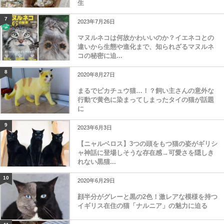
生
7
2023年7月26日
マヌルネコは何故かわいいのか？イエネコとの
違いから生態や進化まで、知られざるマヌルネ
コの秘密に迫...
8
2020年8月27日
まるでピカチュウ猫…！？飼い主さんの意外な
行動で黄色に染まってしまったタイの猫が話題
に
9
2023年6月3日
【ニャルベロス】3つの頭をもつ猫の姿がギリシ
ャ神話に登場しそうな存在感→可愛さを隠しき
れない黒猫...
10
2020年6月29日
顔半分がグレーと黒の2色！激レアな模様を持つ
イギリス在住の猫「ナルニア」の魅力に迫る