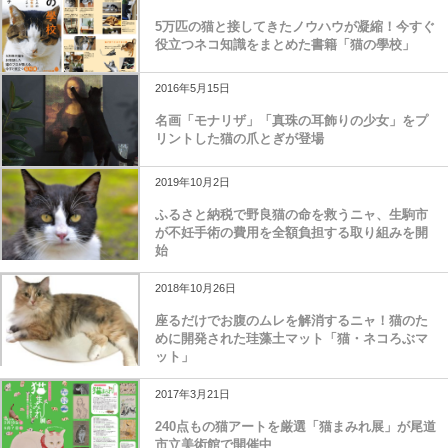
5万匹の猫と接してきたノウハウが凝縮！今すぐ
役立つネコ知識をまとめた書籍「猫の學校」
2016年5月15日
名画「モナリザ」「真珠の耳飾りの少女」をプ
リントした猫の爪とぎが登場
2019年10月2日
ふるさと納税で野良猫の命を救うニャ、生駒市
が不妊手術の費用を全額負担する取り組みを開
始
2018年10月26日
座るだけでお腹のムレを解消するニャ！猫のた
めに開発された珪藻土マット「猫・ネコろぶマ
ット」
2017年3月21日
240点もの猫アートを厳選「猫まみれ展」が尾道
市立美術館で開催中