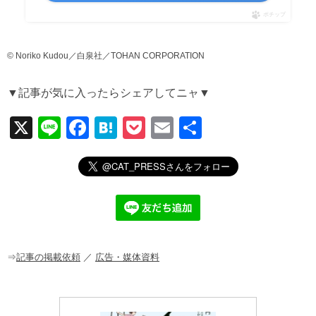
ポチップ
© Noriko Kudou／白泉社／TOHAN CORPORATION
▼記事が気に入ったらシェアしてニャ▼
X
Li
F
H
P
E
共
n
a
at
o
m
有
e
c
e
ck
ail
e
n
et
b
a
o
o
⇒
記事の掲載依頼
／
広告・媒体資料
k