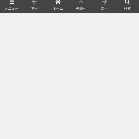
猫の新着記事
メニュー
前へ
ホーム
先頭へ
次へ
検索
全国の猫カフェ
猫の飼い方
猫の種類＆図鑑
猫の毛色/柄/模様
猫の知識＆雑学
統計資料
About
privacy policy
広告掲載
お問い合わせ