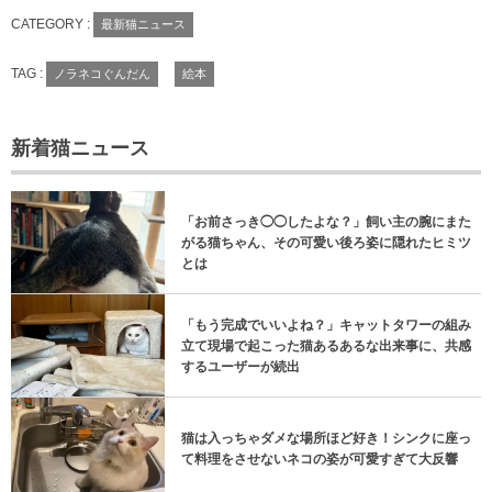
CATEGORY :
最新猫ニュース
TAG :
ノラネコぐんだん
絵本
新着猫ニュース
「お前さっき◯◯したよな？」飼い主の腕にまた
がる猫ちゃん、その可愛い後ろ姿に隠れたヒミツ
とは
「もう完成でいいよね？」キャットタワーの組み
立て現場で起こった猫あるあるな出来事に、共感
するユーザーが続出
猫は入っちゃダメな場所ほど好き！シンクに座っ
て料理をさせないネコの姿が可愛すぎて大反響