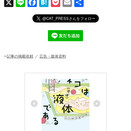
X
Li
F
H
P
E
共
n
a
at
o
m
有
e
c
e
ck
ail
e
n
et
b
a
o
o
⇒
記事の掲載依頼
／
広告・媒体資料
k