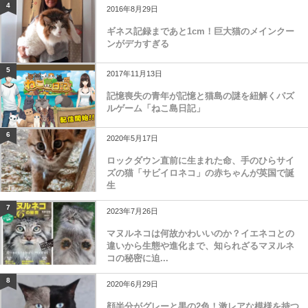
4
2016年8月29日
ギネス記録まであと1cm！巨大猫のメインクー
ンがデカすぎる
5
2017年11月13日
記憶喪失の青年が記憶と猫島の謎を紐解くパズ
ルゲーム「ねこ島日記」
6
2020年5月17日
ロックダウン直前に生まれた命、手のひらサイ
ズの猫「サビイロネコ」の赤ちゃんが英国で誕
生
7
2023年7月26日
マヌルネコは何故かわいいのか？イエネコとの
違いから生態や進化まで、知られざるマヌルネ
コの秘密に迫...
8
2020年6月29日
顔半分がグレーと黒の2色！激レアな模様を持つ