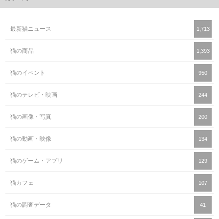
最新猫ニュース
1,713
猫の商品
1,393
猫のイベント
950
猫のテレビ・映画
244
猫の画像・写真
200
猫の動画・映像
134
猫のゲーム・アプリ
129
猫カフェ
107
猫の調査データ
41