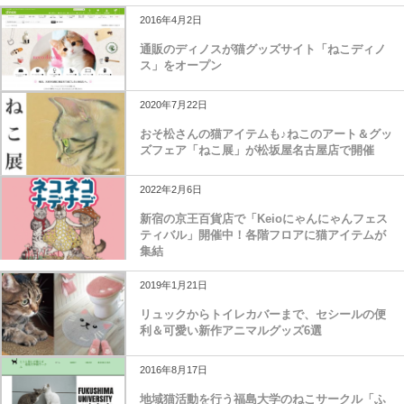
2016年4月2日
通販のディノスが猫グッズサイト「ねこディノ
ス」をオープン
2020年7月22日
おそ松さんの猫アイテムも♪ねこのアート＆グッ
ズフェア「ねこ展」が松坂屋名古屋店で開催
2022年2月6日
新宿の京王百貨店で「Keioにゃんにゃんフェス
ティバル」開催中！各階フロアに猫アイテムが
集結
2019年1月21日
リュックからトイレカバーまで、セシールの便
利＆可愛い新作アニマルグッズ6選
2016年8月17日
地域猫活動を行う福島大学のねこサークル「ふ