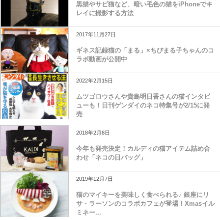
黒猫やサビ猫など、暗い毛色の猫をiPhoneでキ
レイに撮影する方法
2017年11月27日
ギネス記録猫の「まる」×ちびまる子ちゃんのコ
ラボ動画が公開中
2022年2月15日
ムツゴロウさんや貴島明日香さんの猫インタビ
ューも！日刊ゲンダイのネコ特集号が2/15に発
売
2018年2月8日
今年も発売決定！カルディの猫アイテム詰め合
わせ「ネコの日バッグ」
2019年12月7日
猫のマイキーを美味しく食べられる♪ 銀座にリ
サ・ラーソンのコラボカフェが登場！Xmasイル
ミネー...