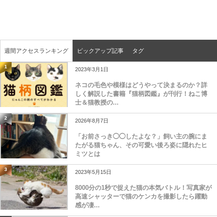
週間アクセスランキング
ピックアップ記事
タグ
1
2023年3月1日
ネコの毛色や模様はどうやって決まるのか？詳
しく解説した書籍『猫柄図鑑』が刊行！ねこ博
士＆猫教授の...
2
2026年8月7日
「お前さっき◯◯したよな？」飼い主の腕にま
たがる猫ちゃん、その可愛い後ろ姿に隠れたヒ
ミツとは
3
2023年5月15日
8000分の1秒で捉えた猫の本気バトル！写真家が
高速シャッターで猫のケンカを撮影したら躍動
感が凄...