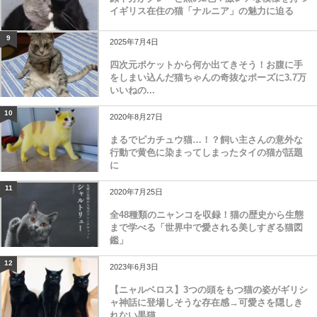
イギリス在住の猫「ナルニア」の魅力に迫る
9
2025年7月4日
四次元ポケットから何か出てきそう！お腹に手
をしまい込んだ猫ちゃんの奇抜なポーズに3.7万
いいねの...
10
2020年8月27日
まるでピカチュウ猫…！？飼い主さんの意外な
行動で黄色に染まってしまったタイの猫が話題
に
11
2020年7月25日
全48種類のニャンコを収録！猫の歴史から生態
まで学べる「世界中で愛される美しすぎる猫図
鑑」
12
2023年6月3日
【ニャルベロス】3つの頭をもつ猫の姿がギリシ
ャ神話に登場しそうな存在感→可愛さを隠しき
れない黒猫...