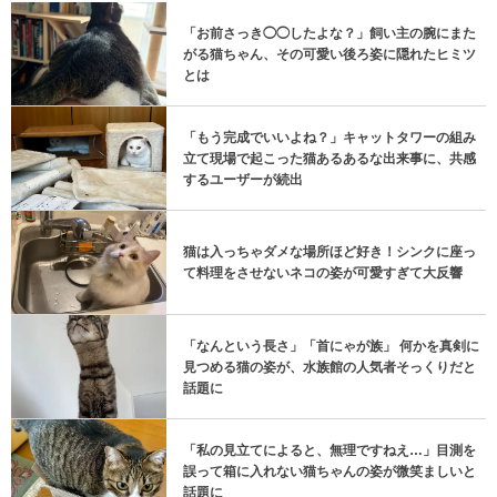
「お前さっき◯◯したよな？」飼い主の腕にまた
がる猫ちゃん、その可愛い後ろ姿に隠れたヒミツ
とは
「もう完成でいいよね？」キャットタワーの組み
立て現場で起こった猫あるあるな出来事に、共感
するユーザーが続出
猫は入っちゃダメな場所ほど好き！シンクに座っ
て料理をさせないネコの姿が可愛すぎて大反響
「なんという長さ」「首にゃが族」 何かを真剣に
見つめる猫の姿が、水族館の人気者そっくりだと
話題に
「私の見立てによると、無理ですねえ…」目測を
誤って箱に入れない猫ちゃんの姿が微笑ましいと
話題に