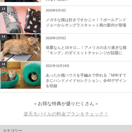
13
2020年5月4日
メガネな猫は好きですかニャ！？ポールアンド
ジョーからサングラスキャット柄の新作が登場
14
2020年3月9日
体重なんと16キロ…！アメリカの太り過ぎな猫
「キング」のダイエットチャレンジが話題に
15
2021年10月19日
あったか猫ハウスを手編みで作れる「NHKすて
きにハンドメイドセレクション」全40デザイン
を収録
＜お得な特典が盛りだくさん＞
楽天モバイルの料金プランをチェック！
カテゴリー