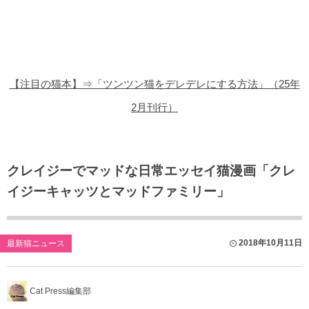
猫の商品レビュー
猫の豆知識・雑学
猫の調査データ
【注目の猫本】⇒「ツンツン猫をデレデレにする方法」（25年
猫の譲渡会
2月刊行）
猫の社会問題
猫のゲーム・アプリ
クレイジーでマッドな日常エッセイ猫漫画「クレ
イジーキャッツとマッドファミリー」
猫のフリー写真素材
2018年10月11日
最新猫ニュース
Cat Press編集部