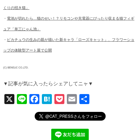
くりの招き猫」
・
電池が切れたら…猫のせい！？リモコンや充電器にぴったり収まる猫フィギ
ュア「単三にゃん池」
・
ピカチュウの生みの親が描いた新キャラ「ローズキャット」、フラワーショ
ップの体験型アート展で公開
(C) BENELIC CO.,LTD.
▼記事が気に入ったらシェアしてニャ▼
X
Li
F
H
P
E
共
n
a
at
o
m
有
e
c
e
ck
ail
e
n
et
b
a