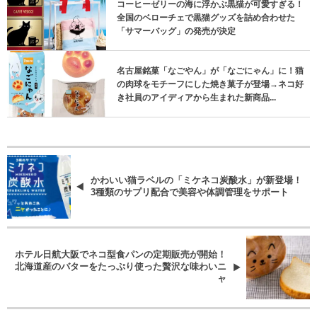
コーヒーゼリーの海に浮かぶ黒猫が可愛すぎる！
全国のベローチェで黒猫グッズを詰め合わせた
「サマーバッグ」の発売が決定
名古屋銘菓「なごやん」が「なごにゃん」に！猫
の肉球をモチーフにした焼き菓子が登場→ネコ好
き社員のアイディアから生まれた新商品...
かわいい猫ラベルの「ミケネコ炭酸水」が新登場！
3種類のサプリ配合で美容や体調管理をサポート
ホテル日航大阪でネコ型食パンの定期販売が開始！
北海道産のバターをたっぷり使った贅沢な味わいニ
ャ