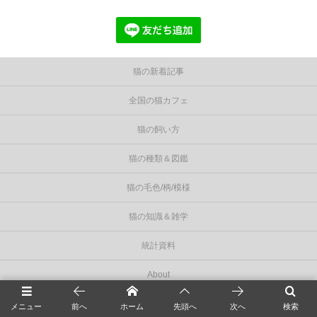
猫の新着記事
全国の猫カフェ
猫の飼い方
猫の種類＆図鑑
猫の毛色/柄/模様
猫の知識＆雑学
統計資料
About
privacy policy
メニュー
前へ
ホーム
先頭へ
次へ
検索