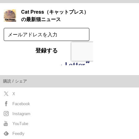
購読 / シェア
X
Facebook
Instagram
YouTube
Feedly