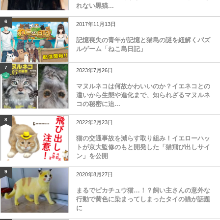
れない黒猫...
6
2017年11月13日
記憶喪失の青年が記憶と猫島の謎を紐解くパズ
ルゲーム「ねこ島日記」
7
2023年7月26日
マヌルネコは何故かわいいのか？イエネコとの
違いから生態や進化まで、知られざるマヌルネ
コの秘密に迫...
8
2022年2月23日
猫の交通事故を減らす取り組み！イエローハッ
トが京大監修のもと開発した「猫飛び出しサイ
ン」を公開
9
2020年8月27日
まるでピカチュウ猫…！？飼い主さんの意外な
行動で黄色に染まってしまったタイの猫が話題
に