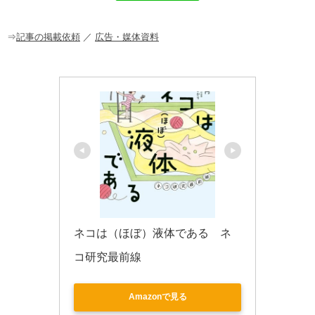
o
o
⇒
記事の掲載依頼
／
広告・媒体資料
k
ネコは（ほぼ）液体である　ネ
コ研究最前線
Amazonで見る