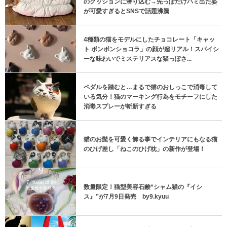
のクッションに潜り込む→先っぽだけハミ出た姿
が可愛すぎるとSNSで話題沸騰
4種類の猫をモデルにしたチョコレート「キャッ
ト ボンボンショコラ」の顔が超リアル！スパイシ
ーな味わいでミステリアスな猫っぽさ...
ペダルを踏むと…まるで猫のおしっこで消毒して
いる気分！猫のマーキング行為をモチーフにした
消毒スプレーが斬新すぎる
猫のお髭を可愛く飾る事でインテリアにもなる猫
のひげ差し「ねこのひげ枕」の新作が登場！
数量限定！猫型美容石鹸“シャム猫の『イシ
ス』”が7月9日発売 by9.kyuu