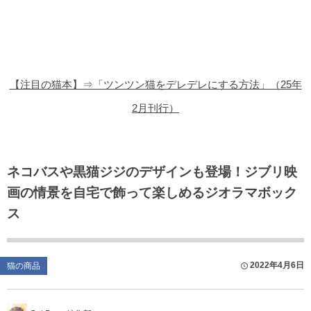
猫の商品レビュー
猫の豆知識・雑学
猫の調査データ
【注目の猫本】⇒「ツンツン猫をデレデレにする方法」（25年
猫の譲渡会
2月刊行）
猫の社会問題
猫のゲーム・アプリ
ネコバスや黒猫ジジのデザインも登場！ジブリ映
画の情景を自宅で飾って楽しめるジオラマボック
猫のフリー写真素材
ス
2022年4月6日
猫の商品