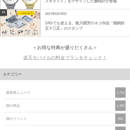
スキャット」をデザインした腕時計が登場
15
2017年6月30日
SNSでも使える、歌川国芳のネコ作品「猫飼好
五十三疋」のスタンプ
＜お得な特典が盛りだくさん＞
楽天モバイルの料金プランをチェック！
カテゴリー
最新猫ニュース
1,712
猫の商品
1,393
猫のイベント
950