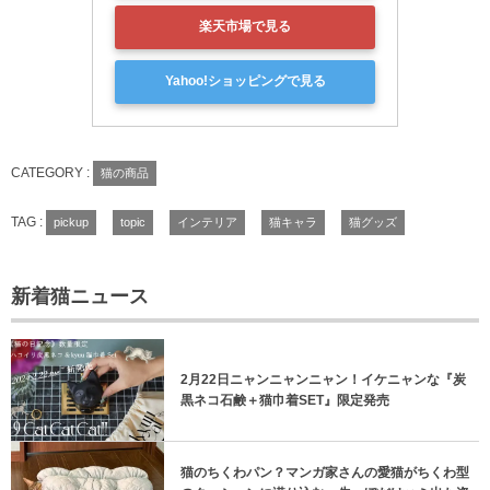
楽天市場で見る
Yahoo!ショッピングで見る
CATEGORY :
猫の商品
TAG :
pickup
topic
インテリア
猫キャラ
猫グッズ
新着猫ニュース
2月22日ニャンニャンニャン！イケニャンな『炭
黒ネコ石鹸＋猫巾着SET』限定発売
猫のちくわパン？マンガ家さんの愛猫がちくわ型