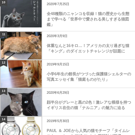
10
2020年7月25日
全48種類のニャンコを収録！猫の歴史から生態
まで学べる「世界中で愛される美しすぎる猫図
鑑」
11
2020年3月9日
体重なんと16キロ…！アメリカの太り過ぎな猫
「キング」のダイエットチャレンジが話題に
12
2019年9月15日
小学6年生の館長がつづった保護猫シェルターの
写真エッセイ集「猫庭ものがたり」
13
2020年6月29日
顔半分がグレーと黒の2色！激レアな模様を持つ
イギリス在住の猫「ナルニア」の魅力に迫る
14
2019年5月30日
PAUL ＆ JOEから人気の猫モチーフ「タイムレ