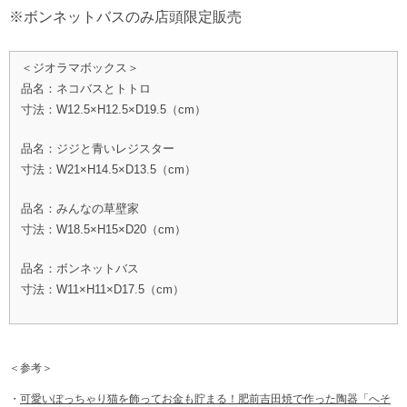
※ボンネットバスのみ店頭限定販売
＜ジオラマボックス＞
品名：ネコバスとトトロ
寸法：W12.5×H12.5×D19.5（cm）
品名：ジジと青いレジスター
寸法：W21×H14.5×D13.5（cm）
品名：みんなの草壁家
寸法：W18.5×H15×D20（cm）
品名：ボンネットバス
寸法：W11×H11×D17.5（cm）
＜参考＞
・
可愛いぽっちゃり猫を飾ってお金も貯まる！肥前吉田焼で作った陶器「へそ