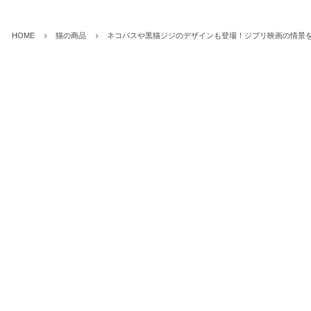
HOME
猫の商品
ネコバスや黒猫ジジのデザインも登場！ジブリ映画の情景