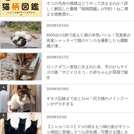
ネコの毛色や模様はどうやって決まるのか？詳
しく解説した書籍『猫柄図鑑』が刊行！ねこ博
士＆猫教授の...
2
2023年5月15日
8000分の1秒で捉えた猫の本気バトル！写真家が
高速シャッターで猫のケンカを撮影したら躍動
感が凄...
3
2020年5月17日
ロックダウン直前に生まれた命、手のひらサイ
ズの猫「サビイロネコ」の赤ちゃんが英国で誕
生
4
2016年8月29日
ギネス記録まであと1cm！巨大猫のメインクー
ンがデカすぎる
5
2023年6月3日
【ニャルベロス】3つの頭をもつ猫の姿がギリシ
ャ神話に登場しそうな存在感→可愛さを隠しき