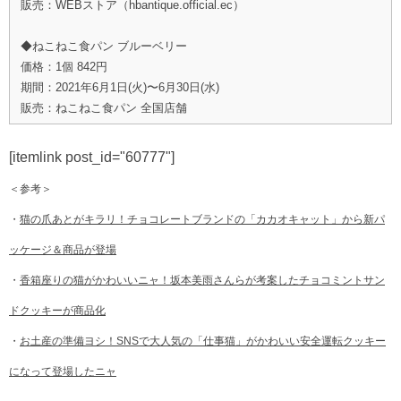
販売：WEBストア（hbantique.official.ec）
◆ねこねこ食パン ブルーベリー
価格：1個 842円
期間：2021年6月1日(火)〜6月30日(水)
販売：ねこねこ食パン 全国店舗
[itemlink post_id="60777"]
＜参考＞
・
猫の爪あとがキラリ！チョコレートブランドの「カカオキャット」から新パ
ッケージ＆商品が登場
・
香箱座りの猫がかわいいニャ！坂本美雨さんらが考案したチョコミントサン
ドクッキーが商品化
・
お土産の準備ヨシ！SNSで大人気の「仕事猫」がかわいい安全運転クッキー
になって登場したニャ