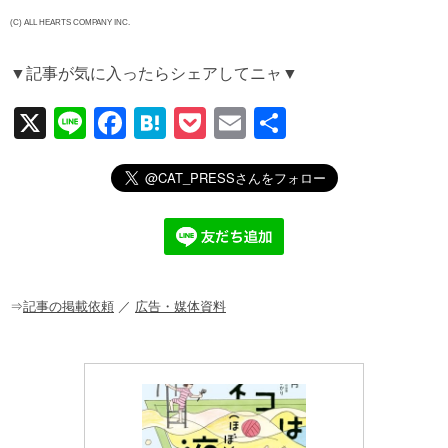
(C) ALL HEARTS COMPANY INC.
▼記事が気に入ったらシェアしてニャ▼
X
Li
F
H
P
E
共
n
a
at
o
m
有
e
c
e
ck
ail
e
n
et
b
a
o
o
⇒
記事の掲載依頼
／
広告・媒体資料
k