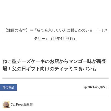
猫の商品レビュー
猫の豆知識・雑学
猫の調査データ
【注目の猫本】⇒「猫で窒息したい人に贈る25のショートミス
猫の譲渡会
テリー」（25年4月刊行）
猫の社会問題
猫のゲーム・アプリ
ねこ型チーズケーキのお店からマンゴー味が新登
場！父の日ギフト向けのティラミス食パンも
猫のフリー写真素材
2021年5月22日
猫の商品
Cat Press編集部