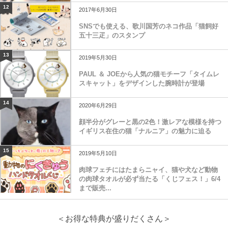
12
2017年6月30日
SNSでも使える、歌川国芳のネコ作品「猫飼好
五十三疋」のスタンプ
13
2019年5月30日
PAUL ＆ JOEから人気の猫モチーフ「タイムレ
スキャット」をデザインした腕時計が登場
14
2020年6月29日
顔半分がグレーと黒の2色！激レアな模様を持つ
イギリス在住の猫「ナルニア」の魅力に迫る
15
2019年5月10日
肉球フェチにはたまらニャイ、猫や犬など動物
の肉球タオルが必ず当たる「くじフェス！」6/4
まで販売...
＜お得な特典が盛りだくさん＞