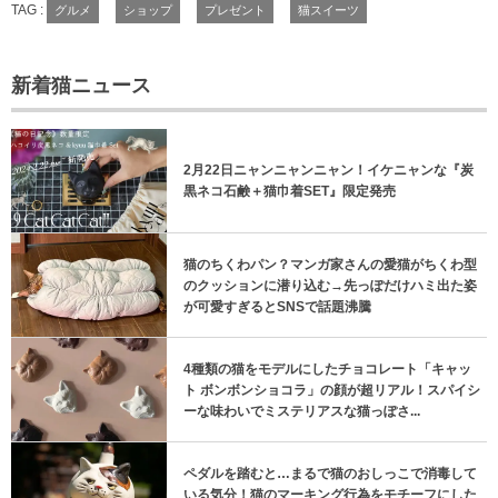
TAG :
グルメ
ショップ
プレゼント
猫スイーツ
新着猫ニュース
2月22日ニャンニャンニャン！イケニャンな『炭
黒ネコ石鹸＋猫巾着SET』限定発売
猫のちくわパン？マンガ家さんの愛猫がちくわ型
のクッションに潜り込む→先っぽだけハミ出た姿
が可愛すぎるとSNSで話題沸騰
4種類の猫をモデルにしたチョコレート「キャッ
ト ボンボンショコラ」の顔が超リアル！スパイシ
ーな味わいでミステリアスな猫っぽさ...
ペダルを踏むと…まるで猫のおしっこで消毒して
いる気分！猫のマーキング行為をモチーフにした