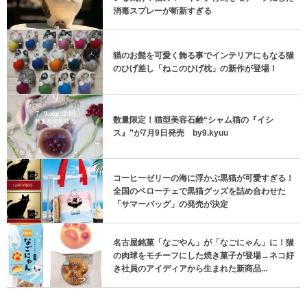
消毒スプレーが斬新すぎる
猫のお髭を可愛く飾る事でインテリアにもなる猫
のひげ差し「ねこのひげ枕」の新作が登場！
数量限定！猫型美容石鹸“シャム猫の『イシ
ス』”が7月9日発売 by9.kyuu
コーヒーゼリーの海に浮かぶ黒猫が可愛すぎる！
全国のベローチェで黒猫グッズを詰め合わせた
「サマーバッグ」の発売が決定
名古屋銘菓「なごやん」が「なごにゃん」に！猫
の肉球をモチーフにした焼き菓子が登場→ネコ好
き社員のアイディアから生まれた新商品...