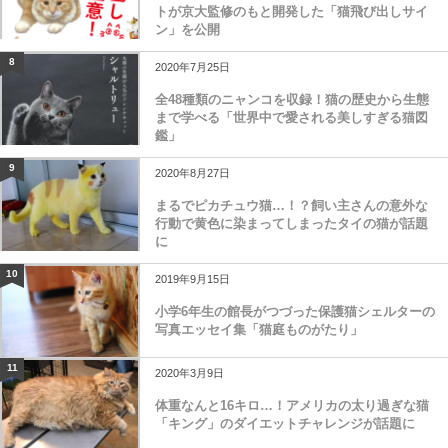
トが京大監修のもと開発した「猫飛び出しサイ
ン」を公開
8
2020年7月25日
全48種類のニャンコを収録！猫の歴史から生態
まで学べる「世界中で愛される美しすぎる猫図
鑑」
9
2020年8月27日
まるでピカチュウ猫…！？飼い主さんの意外な
行動で黄色に染まってしまったタイの猫が話題
に
10
2019年9月15日
小学6年生の館長がつづった保護猫シェルターの
写真エッセイ集「猫庭ものがたり」
11
2020年3月9日
体重なんと16キロ…！アメリカの太り過ぎな猫
「キング」のダイエットチャレンジが話題に