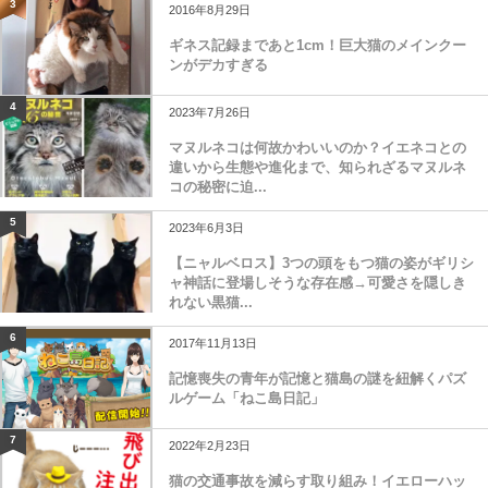
3
2016年8月29日
ギネス記録まであと1cm！巨大猫のメインクー
ンがデカすぎる
4
2023年7月26日
マヌルネコは何故かわいいのか？イエネコとの
違いから生態や進化まで、知られざるマヌルネ
コの秘密に迫...
5
2023年6月3日
【ニャルベロス】3つの頭をもつ猫の姿がギリシ
ャ神話に登場しそうな存在感→可愛さを隠しき
れない黒猫...
6
2017年11月13日
記憶喪失の青年が記憶と猫島の謎を紐解くパズ
ルゲーム「ねこ島日記」
7
2022年2月23日
猫の交通事故を減らす取り組み！イエローハッ