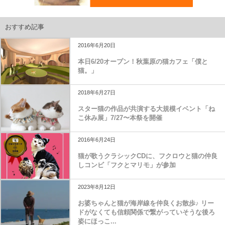
おすすめ記事
2016年6月20日
本日6/20オープン！秋葉原の猫カフェ「僕と
猫。」
2018年6月27日
スター猫の作品が共演する大規模イベント「ね
こ休み展」7/27〜本祭を開催
2016年6月24日
猫が歌うクラシックCDに、フクロウと猫の仲良
しコンビ「フクとマリモ」が参加
2023年8月12日
お婆ちゃんと猫が海岸線を仲良くお散歩♪ リー
ドがなくても信頼関係で繋がっていそうな後ろ
姿にほっこ...