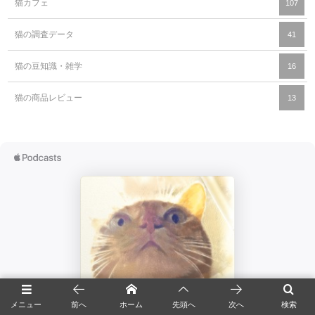
猫カフェ
107
猫の調査データ
41
猫の豆知識・雑学
16
猫の商品レビュー
13
メニュー
前へ
ホーム
先頭へ
次へ
検索