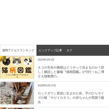
週間アクセスランキング
ピックアップ記事
タグ
1
2023年3月1日
ネコの毛色や模様はどうやって決まるのか？詳
しく解説した書籍『猫柄図鑑』が刊行！ねこ博
士＆猫教授の...
2
2020年5月17日
ロックダウン直前に生まれた命、手のひらサイ
ズの猫「サビイロネコ」の赤ちゃんが英国で誕
生