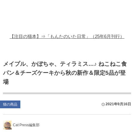
猫の商品レビュー
猫の豆知識・雑学
猫の調査データ
【注目の猫本】⇒「もんたのいた日常」（25年6月刊行）
猫の譲渡会
猫の社会問題
メイプル、かぼちゃ、ティラミス…♪ ねこねこ食
パン＆チーズケーキから秋の新作＆限定5品が登
猫のゲーム・アプリ
場
猫のフリー写真素材
2021年9月16日
猫の商品
Cat Press編集部