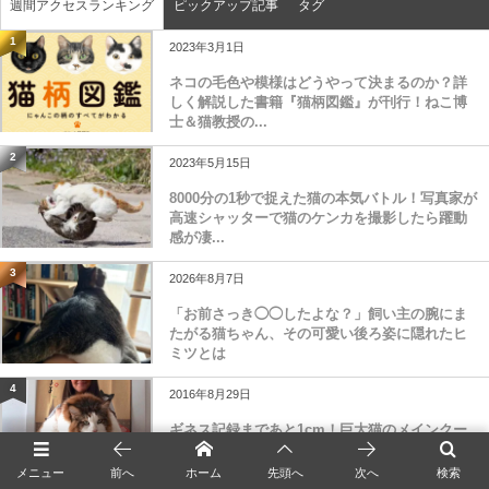
週間アクセスランキング
ピックアップ記事
タグ
1
2023年3月1日
ネコの毛色や模様はどうやって決まるのか？詳
しく解説した書籍『猫柄図鑑』が刊行！ねこ博
士＆猫教授の...
2
2023年5月15日
8000分の1秒で捉えた猫の本気バトル！写真家が
高速シャッターで猫のケンカを撮影したら躍動
感が凄...
3
2026年8月7日
「お前さっき◯◯したよな？」飼い主の腕にま
たがる猫ちゃん、その可愛い後ろ姿に隠れたヒ
ミツとは
4
2016年8月29日
ギネス記録まであと1cm！巨大猫のメインクー
ンがデカすぎる
メニュー
前へ
ホーム
先頭へ
次へ
検索