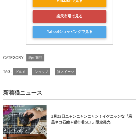
Amazonで見る
楽天市場で見る
Yahoo!ショッピングで見る
CATEGORY :
猫の商品
TAG :
グルメ
ショップ
猫スイーツ
新着猫ニュース
2月22日ニャンニャンニャン！イケニャンな『炭
黒ネコ石鹸＋猫巾着SET』限定発売