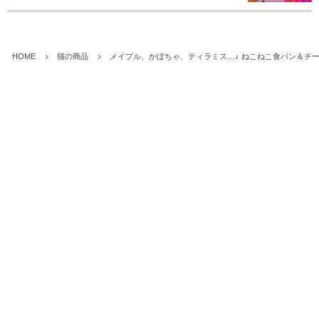
HOME
猫の商品
メイプル、かぼちゃ、ティラミス…♪ ねこねこ食パン＆チ