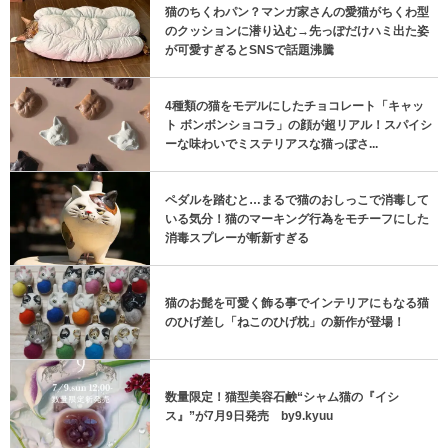
猫のちくわパン？マンガ家さんの愛猫がちくわ型
のクッションに潜り込む→先っぽだけハミ出た姿
が可愛すぎるとSNSで話題沸騰
4種類の猫をモデルにしたチョコレート「キャッ
ト ボンボンショコラ」の顔が超リアル！スパイシ
ーな味わいでミステリアスな猫っぽさ...
ペダルを踏むと…まるで猫のおしっこで消毒して
いる気分！猫のマーキング行為をモチーフにした
消毒スプレーが斬新すぎる
猫のお髭を可愛く飾る事でインテリアにもなる猫
のひげ差し「ねこのひげ枕」の新作が登場！
数量限定！猫型美容石鹸“シャム猫の『イシ
ス』”が7月9日発売 by9.kyuu