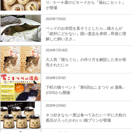
り♪ ケーキ屋のピネードから「福ねこセット」
が登場
2023年7月6日
ベッドのお布団を直そうとしたら…猫さんが
「絶対にどかない」固い意志を表明→即座に理
解した飼い主さ...
2016年7月18日
大人気「猫ちぐら」の作り方を解説した本が発
売されたにゃ
2018年2月4日
下町の猫イベント「第6回ねこまつり at 湯島」
が2/6から開催
2020年2月8日
ネコ好きなら一度は食べてみたい！中に大粒の
黒豆が入ったかわいい猫プリンが登場