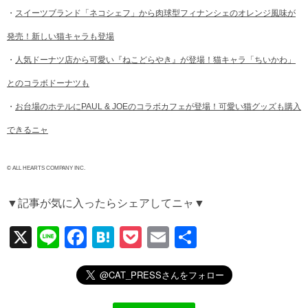
・
スイーツブランド「ネコシェフ」から肉球型フィナンシェのオレンジ風味が
発売！新しい猫キャラも登場
・
人気ドーナツ店から可愛い『ねこどらやき』が登場！猫キャラ「ちいかわ」
とのコラボドーナツも
・
お台場のホテルにPAUL & JOEのコラボカフェが登場！可愛い猫グッズも購入
できるニャ
© ALL HEARTS COMPANY INC.
▼記事が気に入ったらシェアしてニャ▼
X
Li
F
H
P
E
共
n
a
at
o
m
有
e
c
e
ck
ail
e
n
et