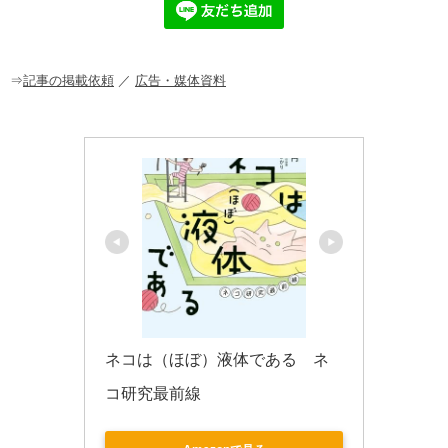
b
a
o
o
⇒
記事の掲載依頼
／
広告・媒体資料
k
ネコは（ほぼ）液体である　ネ
コ研究最前線