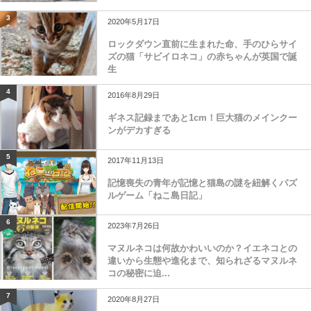
3
2020年5月17日
ロックダウン直前に生まれた命、手のひらサイ
ズの猫「サビイロネコ」の赤ちゃんが英国で誕
生
4
2016年8月29日
ギネス記録まであと1cm！巨大猫のメインクー
ンがデカすぎる
5
2017年11月13日
記憶喪失の青年が記憶と猫島の謎を紐解くパズ
ルゲーム「ねこ島日記」
6
2023年7月26日
マヌルネコは何故かわいいのか？イエネコとの
違いから生態や進化まで、知られざるマヌルネ
コの秘密に迫...
7
2020年8月27日