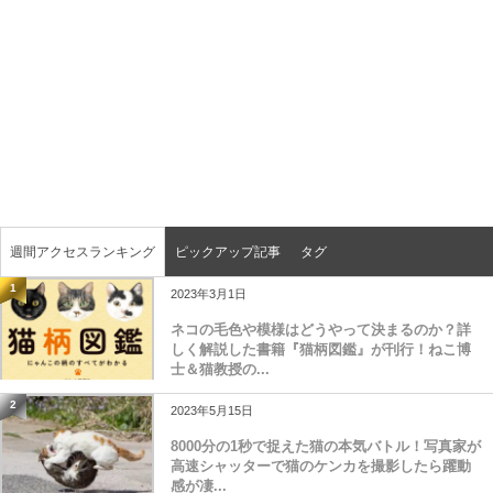
週間アクセスランキング
ピックアップ記事
タグ
1
2023年3月1日
ネコの毛色や模様はどうやって決まるのか？詳
しく解説した書籍『猫柄図鑑』が刊行！ねこ博
士＆猫教授の...
2
2023年5月15日
8000分の1秒で捉えた猫の本気バトル！写真家が
高速シャッターで猫のケンカを撮影したら躍動
感が凄...