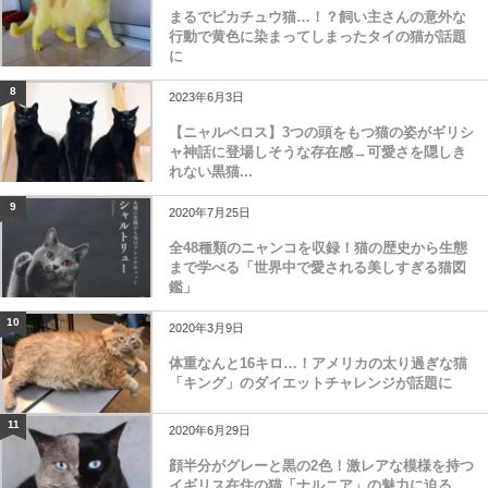
まるでピカチュウ猫…！？飼い主さんの意外な
行動で黄色に染まってしまったタイの猫が話題
に
8
2023年6月3日
【ニャルベロス】3つの頭をもつ猫の姿がギリシ
ャ神話に登場しそうな存在感→可愛さを隠しき
れない黒猫...
9
2020年7月25日
全48種類のニャンコを収録！猫の歴史から生態
まで学べる「世界中で愛される美しすぎる猫図
鑑」
10
2020年3月9日
体重なんと16キロ…！アメリカの太り過ぎな猫
「キング」のダイエットチャレンジが話題に
11
2020年6月29日
顔半分がグレーと黒の2色！激レアな模様を持つ
イギリス在住の猫「ナルニア」の魅力に迫る