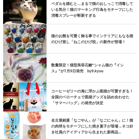
ペダルを踏むと…まるで猫のおしっこで消毒して
いる気分！猫のマーキング行為をモチーフにした
消毒スプレーが斬新すぎる
猫のお髭を可愛く飾る事でインテリアにもなる猫
のひげ差し「ねこのひげ枕」の新作が登場！
数量限定！猫型美容石鹸“シャム猫の『イシ
ス』”が7月9日発売 by9.kyuu
コーヒーゼリーの海に浮かぶ黒猫が可愛すぎる！
全国のベローチェで黒猫グッズを詰め合わせた
「サマーバッグ」の発売が決定
名古屋銘菓「なごやん」が「なごにゃん」に！猫
の肉球をモチーフにした焼き菓子が登場→ネコ好
き社員のアイディアから生まれた新商品...