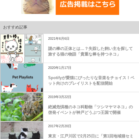
おすすめ記事
2021年6月6日
謎の棒の正体とは…？失踪した飼い主を探して
旅する猫の物語「貴重な棒を持つネコ」
2020年1月17日
Spotifyが愛猫にぴったりな音楽をチョイス！ペ
ット向けのプレイリストを配信開始
2019年3月22日
絶滅危惧種のネコ科動物「ツシマヤマネコ」の
啓発イベントが神戸どうぶつ王国で開催
2017年2月20日
東京・江戸川区で2月25日に「第1回地域猫セミ