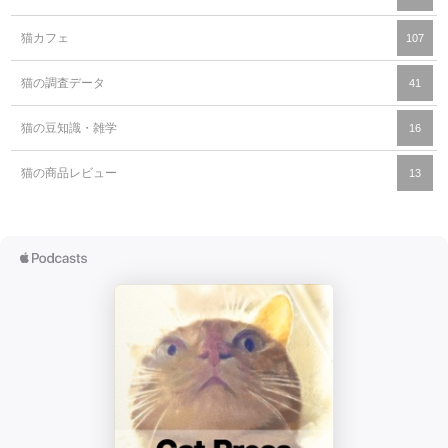
猫カフェ
107
猫の調査データ
41
猫の豆知識・雑学
16
猫の商品レビュー
13