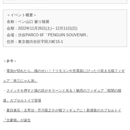
＜イベント概要＞
名称：ベン山口 被り猫展
会期：2022年11月26日(土)～12月11日(日)
会場：渋谷PARCO 6F「PENGUIN SOUVENIR」
住所：東京都渋谷区宇田川町15-1
＜参考＞
・
電池が切れたら…猫のせい！？リモコンや充電器にぴったり収まる猫フィギ
ュア「単三にゃん池」
・
スイッチを押すと猫の目がキラーンと光る！魅惑のフィギュア「暗闇の猫
達」カプセルトイで登場
・
夏目漱石・太宰治・芥川龍之介が猫フィギュアに！新感覚のカプセルトイ
『文豪猫』が誕生