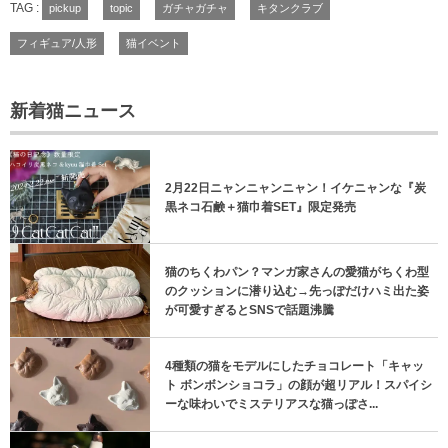
TAG :
pickup
topic
ガチャガチャ
キタンクラブ
フィギュア/人形
猫イベント
新着猫ニュース
2月22日ニャンニャンニャン！イケニャンな『炭
黒ネコ石鹸＋猫巾着SET』限定発売
猫のちくわパン？マンガ家さんの愛猫がちくわ型
のクッションに潜り込む→先っぽだけハミ出た姿
が可愛すぎるとSNSで話題沸騰
4種類の猫をモデルにしたチョコレート「キャッ
ト ボンボンショコラ」の顔が超リアル！スパイシ
ーな味わいでミステリアスな猫っぽさ...