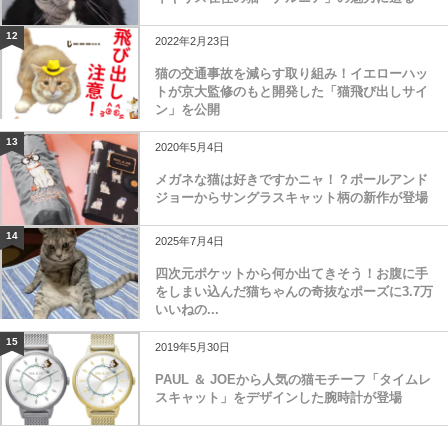
12
2022年2月23日
猫の交通事故を減らす取り組み！イエローハッ
トが京大監修のもと開発した「猫飛び出しサイ
ン」を公開
13
2020年5月4日
メガネな猫は好きですかニャ！？ポールアンド
ジョーからサングラスキャット柄の新作が登場
14
2025年7月4日
四次元ポケットから何か出てきそう！お腹に手
をしまい込んだ猫ちゃんの奇抜なポーズに3.7万
いいねの...
15
2019年5月30日
PAUL ＆ JOEから人気の猫モチーフ「タイムレ
スキャット」をデザインした腕時計が登場