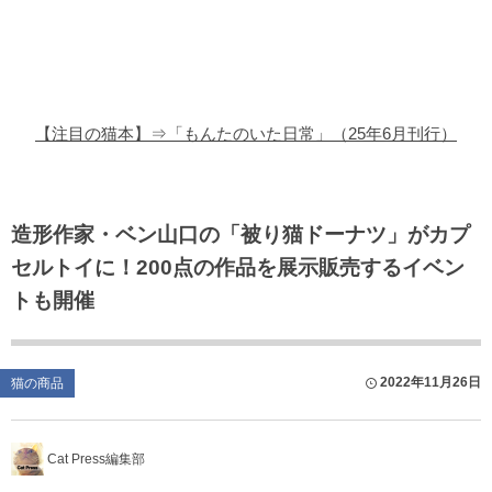
猫の商品レビュー
猫の豆知識・雑学
猫の調査データ
【注目の猫本】⇒「もんたのいた日常」（25年6月刊行）
猫の譲渡会
猫の社会問題
造形作家・ベン山口の「被り猫ドーナツ」がカプ
セルトイに！200点の作品を展示販売するイベン
猫のゲーム・アプリ
トも開催
猫のフリー写真素材
2022年11月26日
猫の商品
Cat Press編集部