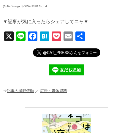
(C) Ben Yamaguchi／KITAN CLUB Co., Ltd.
▼記事が気に入ったらシェアしてニャ▼
X
Li
F
H
P
E
共
n
a
at
o
m
有
e
c
e
ck
ail
e
n
et
b
a
o
o
⇒
記事の掲載依頼
／
広告・媒体資料
k