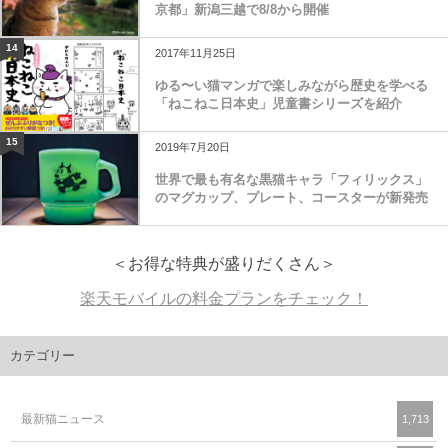
京都」新潟三越で8/8から開催
14
2017年11月25日
ゆる〜い猫マンガで楽しみながら歴史を学べる
「ねこねこ日本史」児童書シリーズを紹介
15
2019年7月20日
世界で最も有名な黒猫キャラ「フィリックス」
のマグカップ、プレート、コースターが新発売
＜お得な特典が盛りだくさん＞
楽天モバイルの料金プランをチェック！
カテゴリー
最新猫ニュース
1,713