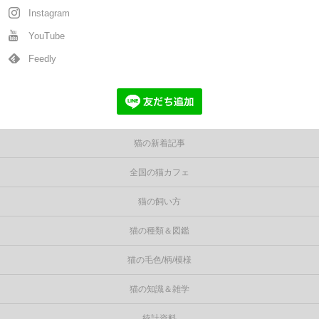
Instagram
YouTube
Feedly
猫の新着記事
全国の猫カフェ
猫の飼い方
猫の種類＆図鑑
猫の毛色/柄/模様
猫の知識＆雑学
統計資料