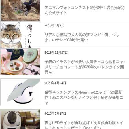
アニマルフォトコンテスト3開催中！岩合光昭さ
ん公式サイト
2018年6月9日
リアルな描写で大人気の猫マンガ「俺、つし
ま」のテレビCMが公開中
2019年12月27日
子猫のイラストが可愛い人気チョコもあるニャ♪
メリーチョコレートが2020年のバレンタイン商
品を...
2020年4月24日
猫型キッチングッズNyammy(ニャミー)の最新
作！ねこのパン切りナイフと包丁研ぎが登場ニ
ャ
2016年5月17日
夜はLEDライトが自動点灯！次世代自動猫トイ
レ「キャットロボット Open Air」