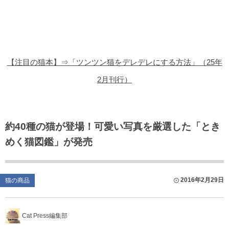
猫の商品レビュー
猫の豆知識・雑学
猫の調査データ
【注目の猫本】⇒「ツンツン猫をデレデレにする方法」（25年
猫の譲渡会
2月刊行）
猫の社会問題
猫のゲーム・アプリ
約40種の猫が登場！可愛い写真を厳選した「とき
めく猫図鑑」が発売
猫のフリー写真素材
2016年2月29日
猫の商品
Cat Press編集部