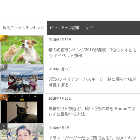
週間アクセスランキング
ピックアップ記事
タグ
1
2018年4月30日
猫の名前ランキング2017が発表！1位はレオとも
も-アイペット損保
2
2016年2月12日
3匹のシベリアン・ハスキーと一緒に暮らす猫が
可愛すぎる！
3
2018年7月25日
黒猫やサビ猫など、暗い毛色の猫をiPhoneでキ
レイに撮影する方法
4
2016年6月1日
ドラマ「グーグーだって猫である2」のメイキン