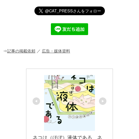
n
a
at
o
m
有
e
c
e
ck
ail
e
n
et
b
a
o
o
⇒
記事の掲載依頼
／
広告・媒体資料
k
ネコは（ほぼ）液体である　ネ