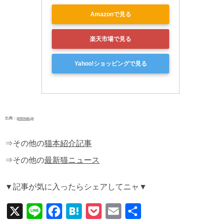
Amazonで見る
楽天市場で見る
Yahoo!ショッピングで見る
出典：
prtimes.jp
⇒その他の
猫本紹介記事
⇒その他の
最新猫ニュース
▼記事が気に入ったらシェアしてニャ▼
X
Li
F
H
P
E
共