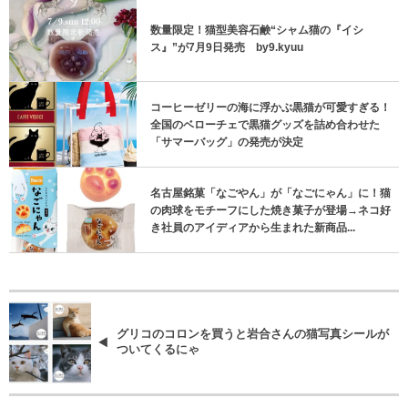
数量限定！猫型美容石鹸“シャム猫の『イシ
ス』”が7月9日発売 by9.kyuu
コーヒーゼリーの海に浮かぶ黒猫が可愛すぎる！
全国のベローチェで黒猫グッズを詰め合わせた
「サマーバッグ」の発売が決定
名古屋銘菓「なごやん」が「なごにゃん」に！猫
の肉球をモチーフにした焼き菓子が登場→ネコ好
き社員のアイディアから生まれた新商品...
グリコのコロンを買うと岩合さんの猫写真シールが
ついてくるにゃ