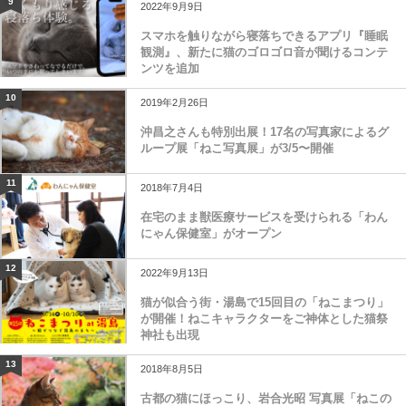
9
2022年9月9日
スマホを触りながら寝落ちできるアプリ『睡眠
観測』、新たに猫のゴロゴロ音が聞けるコンテ
ンツを追加
10
2019年2月26日
沖昌之さんも特別出展！17名の写真家によるグ
ループ展「ねこ写真展」が3/5〜開催
11
2018年7月4日
在宅のまま獣医療サービスを受けられる「わん
にゃん保健室」がオープン
12
2022年9月13日
猫が似合う街・湯島で15回目の「ねこまつり」
が開催！ねこキャラクターをご神体とした猫祭
神社も出現
13
2018年8月5日
古都の猫にほっこり、岩合光昭 写真展「ねこの