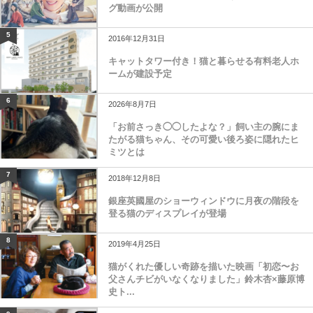
グ動画が公開
5
2016年12月31日
キャットタワー付き！猫と暮らせる有料老人ホ
ームが建設予定
6
2026年8月7日
「お前さっき◯◯したよな？」飼い主の腕にま
たがる猫ちゃん、その可愛い後ろ姿に隠れたヒ
ミツとは
7
2018年12月8日
銀座英國屋のショーウィンドウに月夜の階段を
登る猫のディスプレイが登場
8
2019年4月25日
猫がくれた優しい奇跡を描いた映画「初恋〜お
父さんチビがいなくなりました」鈴木杏×藤原博
史ト...