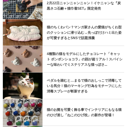
2月22日ニャンニャンニャン！イケニャンな『炭
黒ネコ石鹸＋猫巾着SET』限定発売
猫のちくわパン？マンガ家さんの愛猫がちくわ型
のクッションに潜り込む→先っぽだけハミ出た姿
が可愛すぎるとSNSで話題沸騰
4種類の猫をモデルにしたチョコレート「キャッ
ト ボンボンショコラ」の顔が超リアル！スパイシ
ーな味わいでミステリアスな猫っぽさ...
ペダルを踏むと…まるで猫のおしっこで消毒して
いる気分！猫のマーキング行為をモチーフにした
消毒スプレーが斬新すぎる
猫のお髭を可愛く飾る事でインテリアにもなる猫
のひげ差し「ねこのひげ枕」の新作が登場！