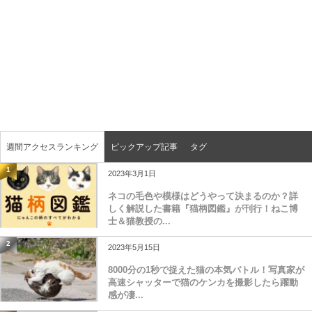
週間アクセスランキング
ピックアップ記事
タグ
1
2023年3月1日
ネコの毛色や模様はどうやって決まるのか？詳
しく解説した書籍『猫柄図鑑』が刊行！ねこ博
士＆猫教授の...
2
2023年5月15日
8000分の1秒で捉えた猫の本気バトル！写真家が
高速シャッターで猫のケンカを撮影したら躍動
感が凄...