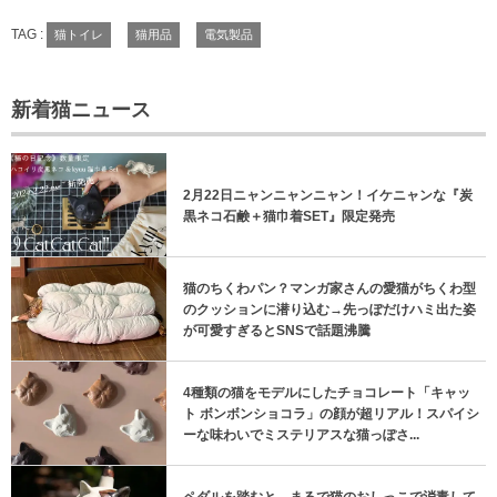
TAG :
猫トイレ
猫用品
電気製品
新着猫ニュース
2月22日ニャンニャンニャン！イケニャンな『炭
黒ネコ石鹸＋猫巾着SET』限定発売
猫のちくわパン？マンガ家さんの愛猫がちくわ型
のクッションに潜り込む→先っぽだけハミ出た姿
が可愛すぎるとSNSで話題沸騰
4種類の猫をモデルにしたチョコレート「キャッ
ト ボンボンショコラ」の顔が超リアル！スパイシ
ーな味わいでミステリアスな猫っぽさ...