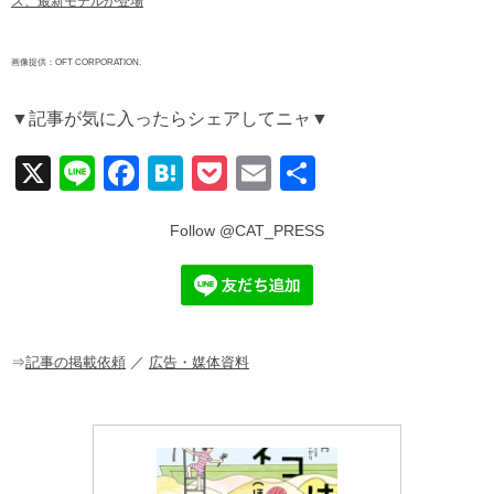
ス、最新モデルが登場
画像提供：OFT CORPORATION.
▼記事が気に入ったらシェアしてニャ▼
X
Li
F
H
P
E
共
n
a
at
o
m
有
Follow @CAT_PRESS
e
c
e
ck
ail
e
n
et
b
a
o
⇒
記事の掲載依頼
／
広告・媒体資料
o
k