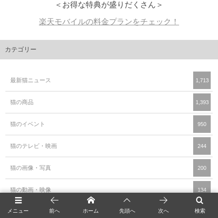
＜お得な特典が盛りだくさん＞
楽天モバイルの料金プランをチェック！
カテゴリー
最新猫ニュース
1,713
猫の商品
1,393
猫のイベント
950
猫のテレビ・映画
244
猫の画像・写真
200
猫の動画・映像
134
メニュー
前へ
ホーム
先頭へ
次へ
検索