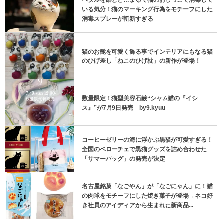
ペダルを踏むと…まるで猫のおしっこで消毒して
いる気分！猫のマーキング行為をモチーフにした
消毒スプレーが斬新すぎる
猫のお髭を可愛く飾る事でインテリアにもなる猫
のひげ差し「ねこのひげ枕」の新作が登場！
数量限定！猫型美容石鹸“シャム猫の『イシ
ス』”が7月9日発売 by9.kyuu
コーヒーゼリーの海に浮かぶ黒猫が可愛すぎる！
全国のベローチェで黒猫グッズを詰め合わせた
「サマーバッグ」の発売が決定
名古屋銘菓「なごやん」が「なごにゃん」に！猫
の肉球をモチーフにした焼き菓子が登場→ネコ好
き社員のアイディアから生まれた新商品...