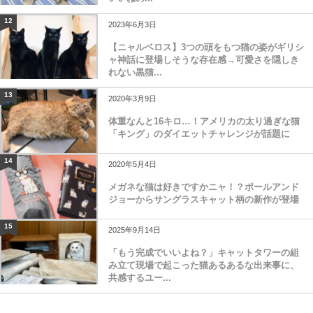
いいねの...
12
2023年6月3日
【ニャルベロス】3つの頭をもつ猫の姿がギリシ
ャ神話に登場しそうな存在感→可愛さを隠しき
れない黒猫...
13
2020年3月9日
体重なんと16キロ…！アメリカの太り過ぎな猫
「キング」のダイエットチャレンジが話題に
14
2020年5月4日
メガネな猫は好きですかニャ！？ポールアンド
ジョーからサングラスキャット柄の新作が登場
15
2025年9月14日
「もう完成でいいよね？」キャットタワーの組
み立て現場で起こった猫あるあるな出来事に、
共感するユー...