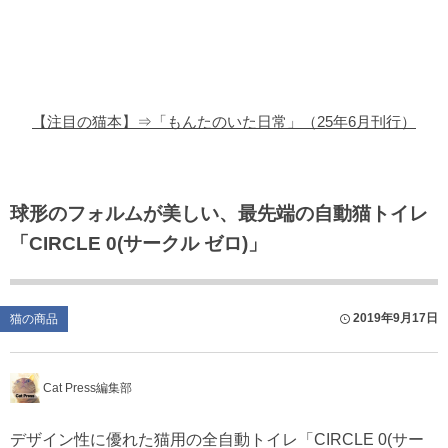
猫の商品レビュー
猫の豆知識・雑学
猫の調査データ
【注目の猫本】⇒「もんたのいた日常」（25年6月刊行）
猫の譲渡会
猫の社会問題
球形のフォルムが美しい、最先端の自動猫トイレ
「CIRCLE 0(サークル ゼロ)」
猫のゲーム・アプリ
猫のフリー写真素材
2019年9月17日
猫の商品
Cat Press編集部
デザイン性に優れた猫用の全自動トイレ「CIRCLE 0(サー