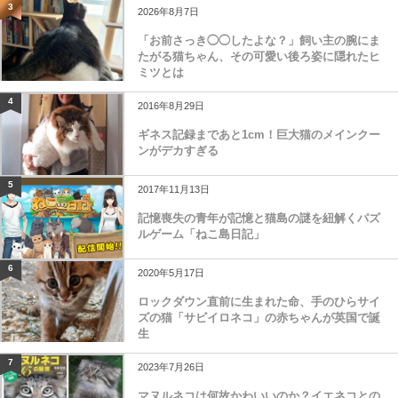
3
2026年8月7日
「お前さっき◯◯したよな？」飼い主の腕にま
たがる猫ちゃん、その可愛い後ろ姿に隠れたヒ
ミツとは
4
2016年8月29日
ギネス記録まであと1cm！巨大猫のメインクー
ンがデカすぎる
5
2017年11月13日
記憶喪失の青年が記憶と猫島の謎を紐解くパズ
ルゲーム「ねこ島日記」
6
2020年5月17日
ロックダウン直前に生まれた命、手のひらサイ
ズの猫「サビイロネコ」の赤ちゃんが英国で誕
生
7
2023年7月26日