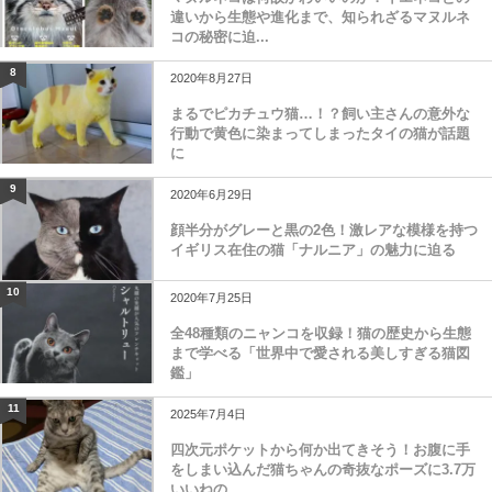
マヌルネコは何故かわいいのか？イエネコとの
違いから生態や進化まで、知られざるマヌルネ
コの秘密に迫...
8
2020年8月27日
まるでピカチュウ猫…！？飼い主さんの意外な
行動で黄色に染まってしまったタイの猫が話題
に
9
2020年6月29日
顔半分がグレーと黒の2色！激レアな模様を持つ
イギリス在住の猫「ナルニア」の魅力に迫る
10
2020年7月25日
全48種類のニャンコを収録！猫の歴史から生態
まで学べる「世界中で愛される美しすぎる猫図
鑑」
11
2025年7月4日
四次元ポケットから何か出てきそう！お腹に手
をしまい込んだ猫ちゃんの奇抜なポーズに3.7万