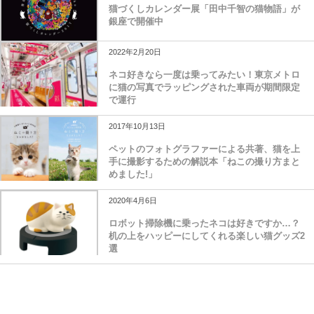
猫づくしカレンダー展「田中千智の猫物語」が
銀座で開催中
2022年2月20日
ネコ好きなら一度は乗ってみたい！東京メトロ
に猫の写真でラッピングされた車両が期間限定
で運行
2017年10月13日
ペットのフォトグラファーによる共著、猫を上
手に撮影するための解説本「ねこの撮り方まと
めました!」
2020年4月6日
ロボット掃除機に乗ったネコは好きですか…？
机の上をハッピーにしてくれる楽しい猫グッズ2
選