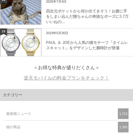
2025年7月4日
四次元ポケットから何か出てきそう！お腹に手
をしまい込んだ猫ちゃんの奇抜なポーズに3.7万
いいねの...
15
2019年5月30日
PAUL ＆ JOEから人気の猫モチーフ「タイムレ
スキャット」をデザインした腕時計が登場
＜お得な特典が盛りだくさん＞
楽天モバイルの料金プランをチェック！
カテゴリー
最新猫ニュース
1,713
猫の商品
1,393