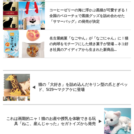
コーヒーゼリーの海に浮かぶ黒猫が可愛すぎる！
全国のベローチェで黒猫グッズを詰め合わせた
「サマーバッグ」の発売が決定
名古屋銘菓「なごやん」が「なごにゃん」に！猫
の肉球をモチーフにした焼き菓子が登場→ネコ好
き社員のアイディアから生まれた新商品...
猫の「大好き」を詰め込んだキリン型の爪とぎベッ
ド、5/29〜マクアケに登場
これは画期的ニャ！猫のお産や授乳を体験できる玩
具「ねこ、産んじゃった」セガトイズから発売