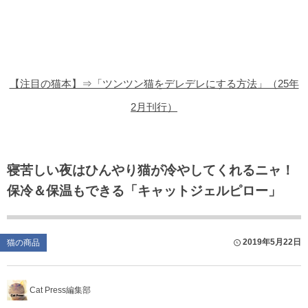
猫の商品レビュー
猫の豆知識・雑学
猫の調査データ
【注目の猫本】⇒「ツンツン猫をデレデレにする方法」（25年
猫の譲渡会
2月刊行）
猫の社会問題
猫のゲーム・アプリ
寝苦しい夜はひんやり猫が冷やしてくれるニャ！
保冷＆保温もできる「キャットジェルピロー」
猫のフリー写真素材
2019年5月22日
猫の商品
Cat Press編集部