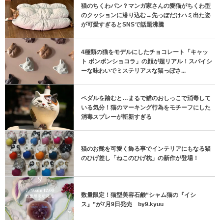
猫のちくわパン？マンガ家さんの愛猫がちくわ型
のクッションに潜り込む→先っぽだけハミ出た姿
が可愛すぎるとSNSで話題沸騰
4種類の猫をモデルにしたチョコレート「キャッ
ト ボンボンショコラ」の顔が超リアル！スパイシ
ーな味わいでミステリアスな猫っぽさ...
ペダルを踏むと…まるで猫のおしっこで消毒して
いる気分！猫のマーキング行為をモチーフにした
消毒スプレーが斬新すぎる
猫のお髭を可愛く飾る事でインテリアにもなる猫
のひげ差し「ねこのひげ枕」の新作が登場！
数量限定！猫型美容石鹸“シャム猫の『イシ
ス』”が7月9日発売 by9.kyuu