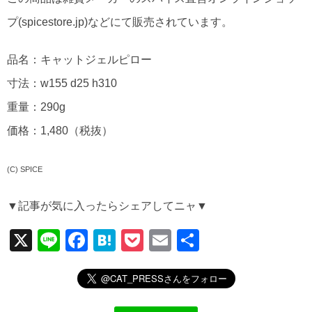
プ(spicestore.jp)などにて販売されています。
品名：キャットジェルピロー
寸法：w155 d25 h310
重量：290g
価格：1,480（税抜）
(C) SPICE
▼記事が気に入ったらシェアしてニャ▼
X
Li
F
H
P
E
共
n
a
at
o
m
有
e
c
e
ck
ail
e
n
et