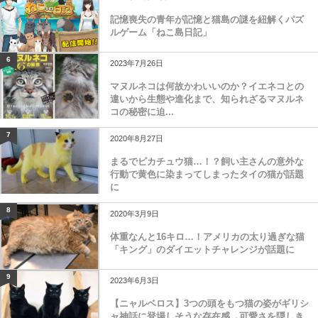
記憶喪失の青年が記憶と猫島の謎を紐解くパズ
ルゲーム「ねこ島日記」
6
2023年7月26日
マヌルネコは何故かわいいのか？イエネコとの
違いから生態や進化まで、知られざるマヌルネ
コの秘密に迫...
7
2020年8月27日
まるでピカチュウ猫…！？飼い主さんの意外な
行動で黄色に染まってしまったタイの猫が話題
に
8
2020年3月9日
体重なんと16キロ…！アメリカの太り過ぎな猫
「キング」のダイエットチャレンジが話題に
9
2023年6月3日
【ニャルベロス】3つの頭をもつ猫の姿がギリシ
ャ神話に登場しそうな存在感→可愛さを隠しき