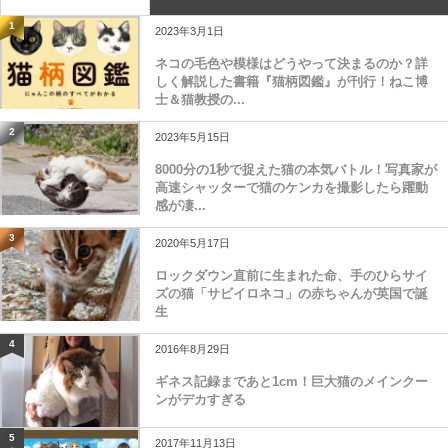
1
2023年3月1日
ネコの毛色や模様はどうやって決まるのか？詳
しく解説した書籍『猫柄図鑑』が刊行！ねこ博
士＆猫教授の...
2
2023年5月15日
8000分の1秒で捉えた猫の本気バトル！写真家が
高速シャッターで猫のケンカを撮影したら躍動
感が凄...
3
2020年5月17日
ロックダウン直前に生まれた命、手のひらサイ
ズの猫「サビイロネコ」の赤ちゃんが英国で誕
生
4
2016年8月29日
ギネス記録まであと1cm！巨大猫のメインクー
ンがデカすぎる
5
2017年11月13日