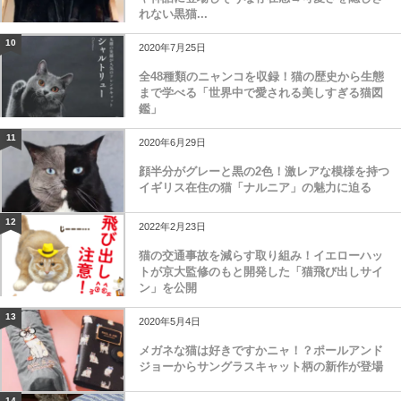
れない黒猫...
10
2020年7月25日
全48種類のニャンコを収録！猫の歴史から生態
まで学べる「世界中で愛される美しすぎる猫図
鑑」
11
2020年6月29日
顔半分がグレーと黒の2色！激レアな模様を持つ
イギリス在住の猫「ナルニア」の魅力に迫る
12
2022年2月23日
猫の交通事故を減らす取り組み！イエローハッ
トが京大監修のもと開発した「猫飛び出しサイ
ン」を公開
13
2020年5月4日
メガネな猫は好きですかニャ！？ポールアンド
ジョーからサングラスキャット柄の新作が登場
14