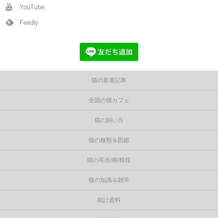
YouTube
Feedly
猫の新着記事
全国の猫カフェ
猫の飼い方
猫の種類＆図鑑
猫の毛色/柄/模様
猫の知識＆雑学
統計資料