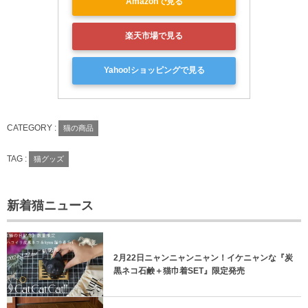
Amazonで見る
楽天市場で見る
Yahoo!ショッピングで見る
CATEGORY :
猫の商品
TAG :
猫グッズ
新着猫ニュース
2月22日ニャンニャンニャン！イケニャンな『炭
黒ネコ石鹸＋猫巾着SET』限定発売