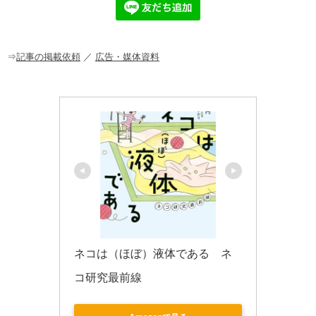
b
a
o
o
⇒
記事の掲載依頼
／
広告・媒体資料
k
ネコは（ほぼ）液体である　ネ
コ研究最前線