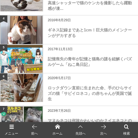
高速シャッターで猫のケンカを撮影したら躍動
感が凄...
4
2016年8月29日
ギネス記録まであと1cm！巨大猫のメインクー
ンがデカすぎる
5
2017年11月13日
記憶喪失の青年が記憶と猫島の謎を紐解くパズ
ルゲーム「ねこ島日記」
6
2020年5月17日
ロックダウン直前に生まれた命、手のひらサイ
ズの猫「サビイロネコ」の赤ちゃんが英国で誕
生
7
2023年7月26日
マヌルネコは何故かわいいのか？イエネコとの
違いから生態や進化まで、知られざるマヌルネ
コの秘密に迫...
メニュー
前へ
ホーム
先頭へ
次へ
検索