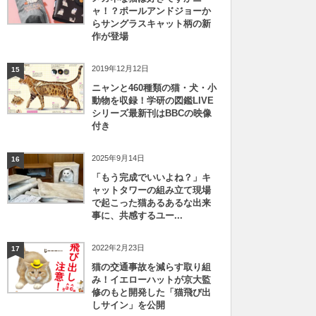
ャ！？ポールアンドジョーか
らサングラスキャット柄の新
作が登場
2019年12月12日
15
ニャンと460種類の猫・犬・小
動物を収録！学研の図鑑LIVE
シリーズ最新刊はBBCの映像
付き
2025年9月14日
16
「もう完成でいいよね？」キ
ャットタワーの組み立て現場
で起こった猫あるあるな出来
事に、共感するユー...
2022年2月23日
17
猫の交通事故を減らす取り組
み！イエローハットが京大監
修のもと開発した「猫飛び出
しサイン」を公開