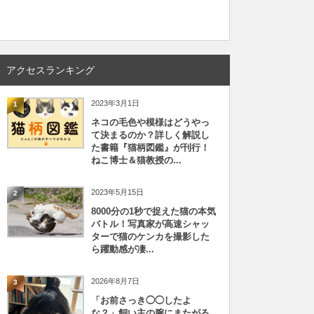
アクセスランキング
2023年3月1日
1
ネコの毛色や模様はどうやっ
て決まるのか？詳しく解説し
た書籍『猫柄図鑑』が刊行！
ねこ博士＆猫教授の...
2023年5月15日
2
8000分の1秒で捉えた猫の本気
バトル！写真家が高速シャッ
ターで猫のケンカを撮影した
ら躍動感が凄...
2026年8月7日
3
「お前さっき◯◯したよ
な？」飼い主の腕にまたがる