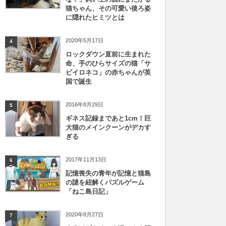
猫ちゃん、その可愛い後ろ姿
に隠れたヒミツとは
2020年5月17日
4
ロックダウン直前に生まれた
命、手のひらサイズの猫「サ
ビイロネコ」の赤ちゃんが英
国で誕生
2016年8月29日
5
ギネス記録まであと1cm！巨
大猫のメインクーンがデカす
ぎる
2017年11月13日
6
記憶喪失の青年が記憶と猫島
の謎を紐解くパズルゲーム
「ねこ島日記」
2020年8月27日
7