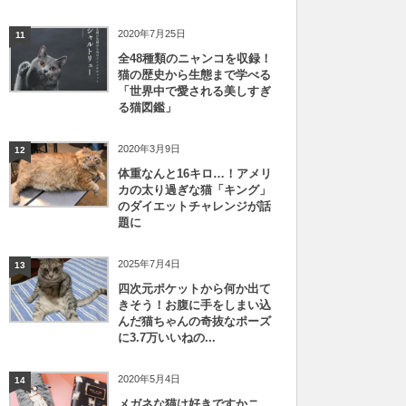
2020年7月25日
11
全48種類のニャンコを収録！
猫の歴史から生態まで学べる
「世界中で愛される美しすぎ
る猫図鑑」
2020年3月9日
12
体重なんと16キロ…！アメリ
カの太り過ぎな猫「キング」
のダイエットチャレンジが話
題に
2025年7月4日
13
四次元ポケットから何か出て
きそう！お腹に手をしまい込
んだ猫ちゃんの奇抜なポーズ
に3.7万いいねの...
2020年5月4日
14
メガネな猫は好きですかニ