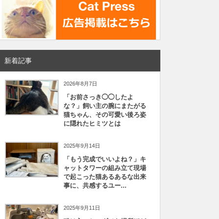
新着記事
2026年8月7日
「お前さっき◯◯したよ
な？」飼い主の腕にまたがる
猫ちゃん、その可愛い後ろ姿
に隠れたヒミツとは
2025年9月14日
「もう完成でいいよね？」キ
ャットタワーの組み立て現場
で起こった猫あるあるな出来
事に、共感するユー...
2025年9月11日