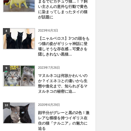
まるでピカチュウ猫…！？飼
い主さんの意外な行動で黄色
に染まってしまったタイの猫
が話題に
2023年6月3日
8
【ニャルベロス】3つの頭をも
つ猫の姿がギリシャ神話に登
場しそうな存在感→可愛さを
隠しきれない黒猫...
2023年7月26日
9
マヌルネコは何故かわいいの
か？イエネコとの違いから生
態や進化まで、知られざるマ
ヌルネコの秘密に迫...
2020年6月29日
10
顔半分がグレーと黒の2色！激
レアな模様を持つイギリス在
住の猫「ナルニア」の魅力に
迫る