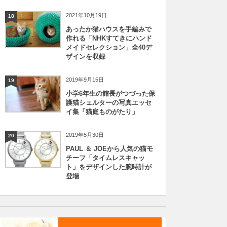
2021年10月19日
18
あったか猫ハウスを手編みで
作れる「NHKすてきにハンド
メイドセレクション」全40デ
ザインを収録
2019年9月15日
19
小学6年生の館長がつづった保
護猫シェルターの写真エッセ
イ集「猫庭ものがたり」
2019年5月30日
20
PAUL ＆ JOEから人気の猫モ
チーフ「タイムレスキャッ
ト」をデザインした腕時計が
登場