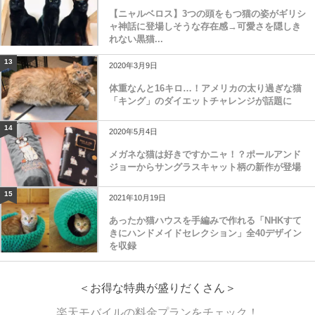
【ニャルベロス】3つの頭をもつ猫の姿がギリシ
ャ神話に登場しそうな存在感→可愛さを隠しき
れない黒猫...
13
2020年3月9日
体重なんと16キロ…！アメリカの太り過ぎな猫
「キング」のダイエットチャレンジが話題に
14
2020年5月4日
メガネな猫は好きですかニャ！？ポールアンド
ジョーからサングラスキャット柄の新作が登場
15
2021年10月19日
あったか猫ハウスを手編みで作れる「NHKすて
きにハンドメイドセレクション」全40デザイン
を収録
＜お得な特典が盛りだくさん＞
楽天モバイルの料金プランをチェック！