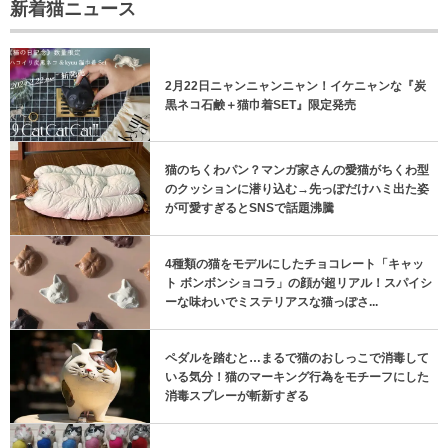
新着猫ニュース
2月22日ニャンニャンニャン！イケニャンな『炭
黒ネコ石鹸＋猫巾着SET』限定発売
猫のちくわパン？マンガ家さんの愛猫がちくわ型
のクッションに潜り込む→先っぽだけハミ出た姿
が可愛すぎるとSNSで話題沸騰
4種類の猫をモデルにしたチョコレート「キャッ
ト ボンボンショコラ」の顔が超リアル！スパイシ
ーな味わいでミステリアスな猫っぽさ...
ペダルを踏むと…まるで猫のおしっこで消毒して
いる気分！猫のマーキング行為をモチーフにした
消毒スプレーが斬新すぎる