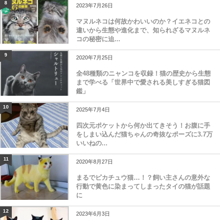
8
2023年7月26日
マヌルネコは何故かわいいのか？イエネコとの
違いから生態や進化まで、知られざるマヌルネ
コの秘密に迫...
9
2020年7月25日
全48種類のニャンコを収録！猫の歴史から生態
まで学べる「世界中で愛される美しすぎる猫図
鑑」
10
2025年7月4日
四次元ポケットから何か出てきそう！お腹に手
をしまい込んだ猫ちゃんの奇抜なポーズに3.7万
いいねの...
11
2020年8月27日
まるでピカチュウ猫…！？飼い主さんの意外な
行動で黄色に染まってしまったタイの猫が話題
に
12
2023年6月3日