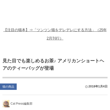
猫の商品レビュー
猫の豆知識・雑学
猫の調査データ
【注目の猫本】⇒「ツンツン猫をデレデレにする方法」（25年
猫の譲渡会
2月刊行）
猫の社会問題
猫のゲーム・アプリ
見た目でも楽しめるお茶♪ アメリカンショートヘ
アのティーバッグが登場
猫のフリー写真素材
2018年1月4日
猫の商品
Cat Press編集部