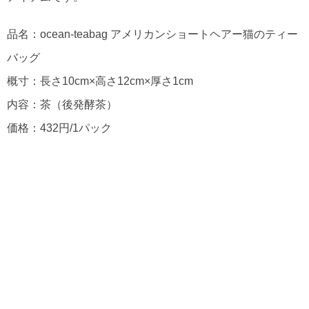
品名：ocean-teabag アメリカンショートヘアー猫のティー
バッグ
概寸：長さ10cm×高さ12cm×厚さ1cm
内容：茶（後発酵茶）
価格：432円/1パック