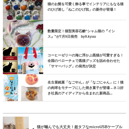
猫のお髭を可愛く飾る事でインテリアにもなる猫
のひげ差し「ねこのひげ枕」の新作が登場！
数量限定！猫型美容石鹸“シャム猫の『イシ
ス』”が7月9日発売 by9.kyuu
コーヒーゼリーの海に浮かぶ黒猫が可愛すぎる！
全国のベローチェで黒猫グッズを詰め合わせた
「サマーバッグ」の発売が決定
名古屋銘菓「なごやん」が「なごにゃん」に！猫
の肉球をモチーフにした焼き菓子が登場→ネコ好
き社員のアイディアから生まれた新商品...
猫が噛んでも大丈夫！超タフなmicroUSBケーブル