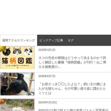
週間アクセスランキング
ピックアップ記事
タグ
1
2023年3月1日
ネコの毛色や模様はどうやって決まるのか？詳
しく解説した書籍『猫柄図鑑』が刊行！ねこ博
士＆猫教授の...
2
2026年8月7日
「お前さっき◯◯したよな？」飼い主の腕にま
たがる猫ちゃん、その可愛い後ろ姿に隠れたヒ
ミツとは
3
2023年5月15日
8000分の1秒で捉えた猫の本気バトル！写真家が