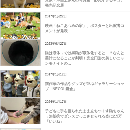
真家・沖昌之さんの写真集「必死すぎるネコ」
発売記念展
2017年1月22日
映画「ねこあつめの家」、ポスターと出演者コ
メントが発表
2023年6月27日
猫は液体→では黒猫が液体化すると…？なんと
墨汁になることが判明！完全円形の美しいニャ
ンモナイトの...
2017年1月12日
猫作家の作品やグッズが並ぶギャラリーショッ
プ「NECOL鎌倉」
2024年1月17日
子どもに手を握られたまま立ちつくす猫ちゃん
→無抵抗でダンスごっこさせられる姿に2.5万
「いいね」