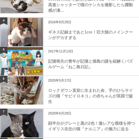
高速シャッターで猫のケンカを撮影したら躍動
感が凄...
4
2016年8月29日
ギネス記録まであと1cm！巨大猫のメインクー
ンがデカすぎる
5
2017年11月13日
記憶喪失の青年が記憶と猫島の謎を紐解くパズ
ルゲーム「ねこ島日記」
6
2020年5月17日
ロックダウン直前に生まれた命、手のひらサイ
ズの猫「サビイロネコ」の赤ちゃんが英国で誕
生
7
2020年6月29日
顔半分がグレーと黒の2色！激レアな模様を持つ
イギリス在住の猫「ナルニア」の魅力に迫る