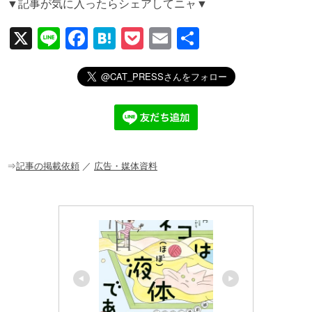
▼記事が気に入ったらシェアしてニャ▼
X
Li
F
H
P
E
共
n
a
at
o
m
有
e
c
e
ck
ail
e
n
et
b
a
o
o
⇒
記事の掲載依頼
／
広告・媒体資料
k