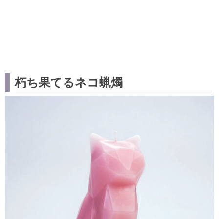
朽ち果てるネコ蝋燭