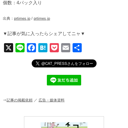
個数：4パック入り
出典：
prtimes.jp
/
prtimes.jp
▼記事が気に入ったらシェアしてニャ▼
X
Li
F
H
P
E
共
n
a
at
o
m
有
e
c
e
ck
ail
e
n
et
b
a
o
o
⇒
記事の掲載依頼
／
広告・媒体資料
k