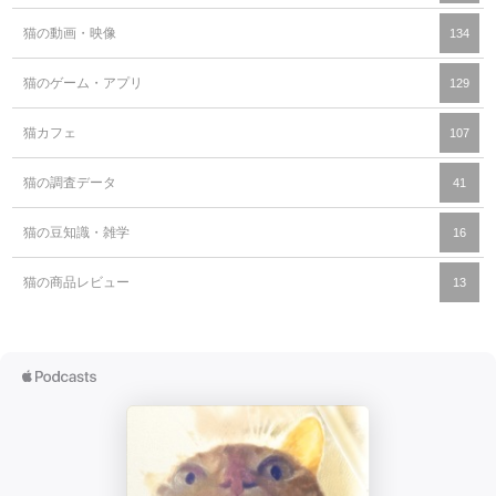
猫の動画・映像
134
猫のゲーム・アプリ
129
猫カフェ
107
猫の調査データ
41
猫の豆知識・雑学
16
猫の商品レビュー
13