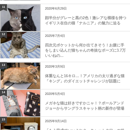
11
2020年6月29日
顔半分がグレーと黒の2色！激レアな模様を持つ
イギリス在住の猫「ナルニア」の魅力に迫る
12
2025年7月4日
四次元ポケットから何か出てきそう！お腹に手
をしまい込んだ猫ちゃんの奇抜なポーズに3.7万
いいねの...
13
2020年3月9日
体重なんと16キロ…！アメリカの太り過ぎな猫
「キング」のダイエットチャレンジが話題に
14
2020年5月4日
メガネな猫は好きですかニャ！？ポールアンド
ジョーからサングラスキャット柄の新作が登場
15
2025年9月14日