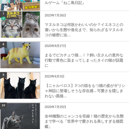
ルゲーム「ねこ島日記」
7
2023年7月26日
マヌルネコは何故かわいいのか？イエネコとの
違いから生態や進化まで、知られざるマヌルネ
コの秘密に迫...
8
2020年8月27日
まるでピカチュウ猫…！？飼い主さんの意外な
行動で黄色に染まってしまったタイの猫が話題
に
9
2023年6月3日
【ニャルベロス】3つの頭をもつ猫の姿がギリシ
ャ神話に登場しそうな存在感→可愛さを隠しき
れない黒猫...
10
2020年7月25日
全48種類のニャンコを収録！猫の歴史から生態
まで学べる「世界中で愛される美しすぎる猫図
鑑」