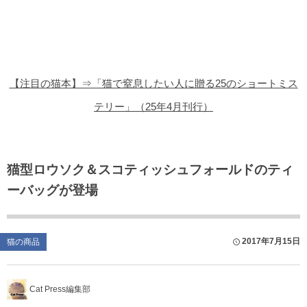
猫の商品レビュー
猫の豆知識・雑学
猫の調査データ
【注目の猫本】⇒「猫で窒息したい人に贈る25のショートミス
猫の譲渡会
テリー」（25年4月刊行）
猫の社会問題
猫のゲーム・アプリ
猫型ロウソク＆スコティッシュフォールドのティ
ーバッグが登場
猫のフリー写真素材
2017年7月15日
猫の商品
Cat Press編集部