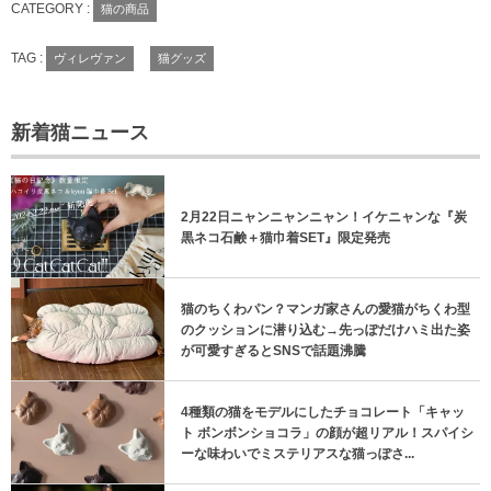
CATEGORY :
猫の商品
TAG :
ヴィレヴァン
猫グッズ
新着猫ニュース
2月22日ニャンニャンニャン！イケニャンな『炭
黒ネコ石鹸＋猫巾着SET』限定発売
猫のちくわパン？マンガ家さんの愛猫がちくわ型
のクッションに潜り込む→先っぽだけハミ出た姿
が可愛すぎるとSNSで話題沸騰
4種類の猫をモデルにしたチョコレート「キャッ
ト ボンボンショコラ」の顔が超リアル！スパイシ
ーな味わいでミステリアスな猫っぽさ...