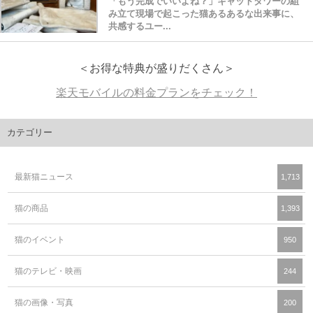
「もう完成でいいよね？」キャットタワーの組
み立て現場で起こった猫あるあるな出来事に、
共感するユー...
＜お得な特典が盛りだくさん＞
楽天モバイルの料金プランをチェック！
カテゴリー
最新猫ニュース
1,713
猫の商品
1,393
猫のイベント
950
猫のテレビ・映画
244
猫の画像・写真
200