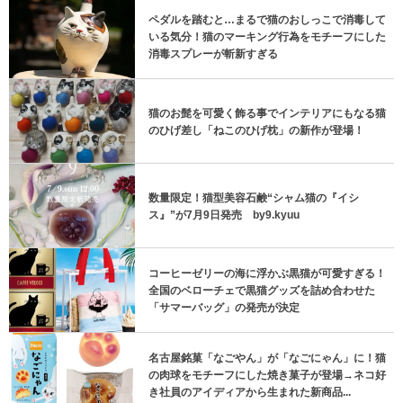
ペダルを踏むと…まるで猫のおしっこで消毒して
いる気分！猫のマーキング行為をモチーフにした
消毒スプレーが斬新すぎる
猫のお髭を可愛く飾る事でインテリアにもなる猫
のひげ差し「ねこのひげ枕」の新作が登場！
数量限定！猫型美容石鹸“シャム猫の『イシ
ス』”が7月9日発売 by9.kyuu
コーヒーゼリーの海に浮かぶ黒猫が可愛すぎる！
全国のベローチェで黒猫グッズを詰め合わせた
「サマーバッグ」の発売が決定
名古屋銘菓「なごやん」が「なごにゃん」に！猫
の肉球をモチーフにした焼き菓子が登場→ネコ好
き社員のアイディアから生まれた新商品...