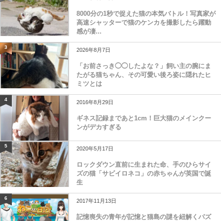
8000分の1秒で捉えた猫の本気バトル！写真家が
高速シャッターで猫のケンカを撮影したら躍動
感が凄...
3
2026年8月7日
「お前さっき◯◯したよな？」飼い主の腕にま
たがる猫ちゃん、その可愛い後ろ姿に隠れたヒ
ミツとは
4
2016年8月29日
ギネス記録まであと1cm！巨大猫のメインクー
ンがデカすぎる
5
2020年5月17日
ロックダウン直前に生まれた命、手のひらサイ
ズの猫「サビイロネコ」の赤ちゃんが英国で誕
生
6
2017年11月13日
記憶喪失の青年が記憶と猫島の謎を紐解くパズ