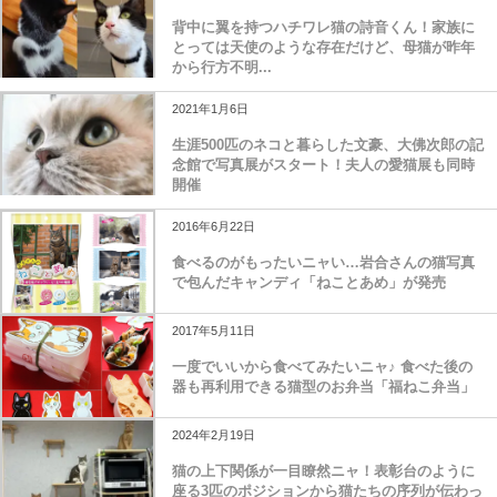
背中に翼を持つハチワレ猫の詩音くん！家族に
とっては天使のような存在だけど、母猫が昨年
から行方不明...
2021年1月6日
生涯500匹のネコと暮らした文豪、大佛次郎の記
念館で写真展がスタート！夫人の愛猫展も同時
開催
2016年6月22日
食べるのがもったいニャい…岩合さんの猫写真
で包んだキャンディ「ねことあめ」が発売
2017年5月11日
一度でいいから食べてみたいニャ♪ 食べた後の
器も再利用できる猫型のお弁当「福ねこ弁当」
2024年2月19日
猫の上下関係が一目瞭然ニャ！表彰台のように
座る3匹のポジションから猫たちの序列が伝わっ