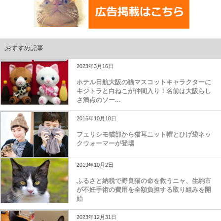
おすすめ記事
2023年3月16日
ホテル日航大阪の猫マスコットキャラクターに
キジトラと白ねこが仲間入り！名前は大阪らし
さ満点のソー...
2016年10月18日
フェリシモ猫部から猫耳ニット帽とひげ袋ネッ
クウォーマーが登場
2019年10月2日
ふるさと納税で野良猫の命を救うニャ、生駒市
が不妊手術の費用を全額負担する取り組みを開
始
2023年12月31日