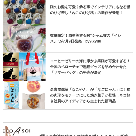
猫のお髭を可愛く飾る事でインテリアにもなる猫
のひげ差し「ねこのひげ枕」の新作が登場！
数量限定！猫型美容石鹸“シャム猫の『イシ
ス』”が7月9日発売 by9.kyuu
コーヒーゼリーの海に浮かぶ黒猫が可愛すぎる！
全国のベローチェで黒猫グッズを詰め合わせた
「サマーバッグ」の発売が決定
名古屋銘菓「なごやん」が「なごにゃん」に！猫
の肉球をモチーフにした焼き菓子が登場→ネコ好
き社員のアイディアから生まれた新商品...