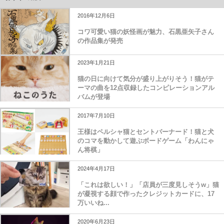
2016年12月6日
コワ可愛い猫の妖怪画が魅力、石黒亜矢子さん
の作品集が発売
2023年1月21日
猫の日に向けて気分が盛り上がりそう！猫がテ
ーマの曲を12点収録したコンピレーションアル
バムが登場
2017年7月10日
王様はペルシャ猫とセントバーナード！猫と犬
のコマを動かして遊ぶボードゲーム「わんにゃ
ん将棋」
2024年4月17日
「これは欲しい！」「店員が三度見しそうw」猫
が凝視する顔で作ったクレジットカードに、17
万いいね...
2020年6月23日