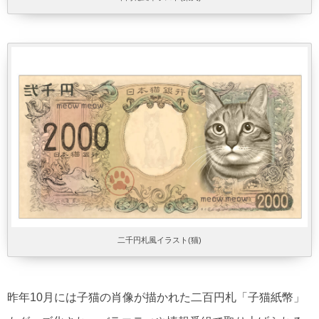
二千円札風イラスト(猫)
昨年10月には子猫の肖像が描かれた二百円札「子猫紙幣」