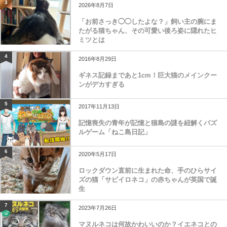
3
2026年8月7日
「お前さっき◯◯したよな？」飼い主の腕にま
たがる猫ちゃん、その可愛い後ろ姿に隠れたヒ
ミツとは
4
2016年8月29日
ギネス記録まであと1cm！巨大猫のメインクー
ンがデカすぎる
5
2017年11月13日
記憶喪失の青年が記憶と猫島の謎を紐解くパズ
ルゲーム「ねこ島日記」
6
2020年5月17日
ロックダウン直前に生まれた命、手のひらサイ
ズの猫「サビイロネコ」の赤ちゃんが英国で誕
生
7
2023年7月26日
マヌルネコは何故かわいいのか？イエネコとの