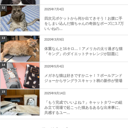
12
2025年7月4日
四次元ポケットから何か出てきそう！お腹に手
をしまい込んだ猫ちゃんの奇抜なポーズに3.7万
いいねの...
13
2020年3月9日
体重なんと16キロ…！アメリカの太り過ぎな猫
「キング」のダイエットチャレンジが話題に
14
2020年5月4日
メガネな猫は好きですかニャ！？ポールアンド
ジョーからサングラスキャット柄の新作が登場
15
2025年9月14日
「もう完成でいいよね？」キャットタワーの組
み立て現場で起こった猫あるあるな出来事に、
共感するユー...