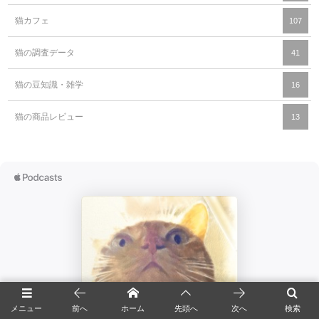
猫カフェ
107
猫の調査データ
41
猫の豆知識・雑学
16
猫の商品レビュー
13
メニュー
前へ
ホーム
先頭へ
次へ
検索