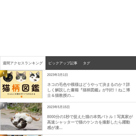
週間アクセスランキング
ピックアップ記事
タグ
1
2023年3月1日
ネコの毛色や模様はどうやって決まるのか？詳
しく解説した書籍『猫柄図鑑』が刊行！ねこ博
士＆猫教授の...
2
2023年5月15日
8000分の1秒で捉えた猫の本気バトル！写真家が
高速シャッターで猫のケンカを撮影したら躍動
感が凄...