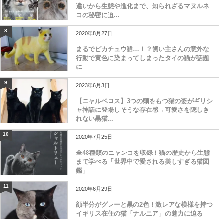
違いから生態や進化まで、知られざるマヌルネ
コの秘密に迫...
8
2020年8月27日
まるでピカチュウ猫…！？飼い主さんの意外な
行動で黄色に染まってしまったタイの猫が話題
に
9
2023年6月3日
【ニャルベロス】3つの頭をもつ猫の姿がギリシ
ャ神話に登場しそうな存在感→可愛さを隠しき
れない黒猫...
10
2020年7月25日
全48種類のニャンコを収録！猫の歴史から生態
まで学べる「世界中で愛される美しすぎる猫図
鑑」
11
2020年6月29日
顔半分がグレーと黒の2色！激レアな模様を持つ
イギリス在住の猫「ナルニア」の魅力に迫る