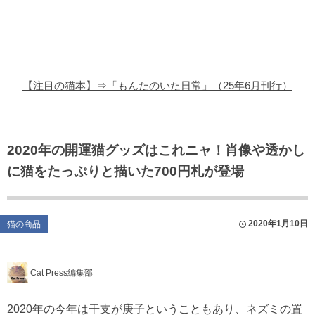
猫の商品レビュー
猫の豆知識・雑学
猫の調査データ
【注目の猫本】⇒「もんたのいた日常」（25年6月刊行）
猫の譲渡会
猫の社会問題
2020年の開運猫グッズはこれニャ！肖像や透かし
に猫をたっぷりと描いた700円札が登場
猫のゲーム・アプリ
猫のフリー写真素材
2020年1月10日
猫の商品
Cat Press編集部
2020年の今年は干支が庚子ということもあり、ネズミの置