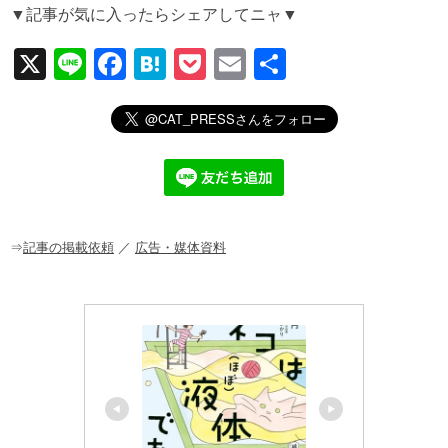
▼記事が気に入ったらシェアしてニャ▼
X
Li
F
H
P
E
共
n
a
at
o
m
有
e
c
e
ck
ail
e
n
et
b
a
o
o
⇒
記事の掲載依頼
／
広告・媒体資料
k