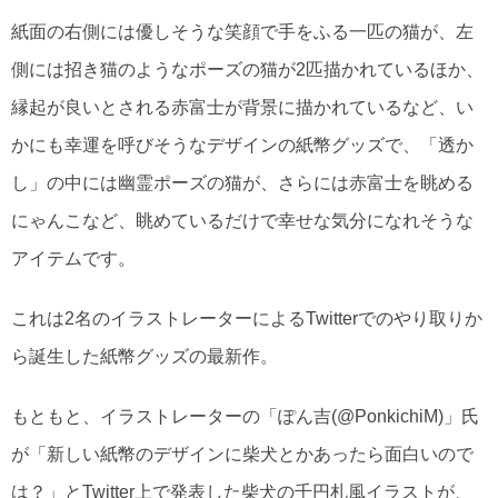
紙面の右側には優しそうな笑顔で手をふる一匹の猫が、左
側には招き猫のようなポーズの猫が2匹描かれているほか、
縁起が良いとされる赤富士が背景に描かれているなど、い
かにも幸運を呼びそうなデザインの紙幣グッズで、「透か
し」の中には幽霊ポーズの猫が、さらには赤富士を眺める
にゃんこなど、眺めているだけで幸せな気分になれそうな
アイテムです。
これは2名のイラストレーターによるTwitterでのやり取りか
ら誕生した紙幣グッズの最新作。
もともと、イラストレーターの「ぽん吉(@PonkichiM)」氏
が「新しい紙幣のデザインに柴犬とかあったら面白いので
は？」とTwitter上で発表した柴犬の千円札風イラストが、