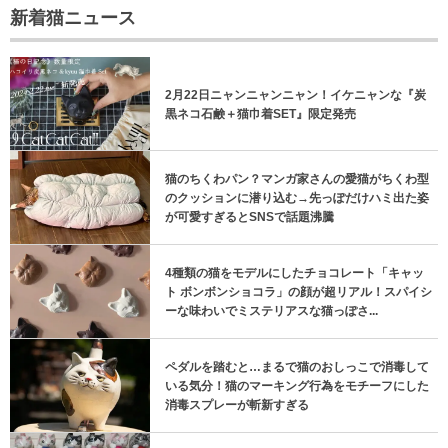
新着猫ニュース
2月22日ニャンニャンニャン！イケニャンな『炭
黒ネコ石鹸＋猫巾着SET』限定発売
猫のちくわパン？マンガ家さんの愛猫がちくわ型
のクッションに潜り込む→先っぽだけハミ出た姿
が可愛すぎるとSNSで話題沸騰
4種類の猫をモデルにしたチョコレート「キャッ
ト ボンボンショコラ」の顔が超リアル！スパイシ
ーな味わいでミステリアスな猫っぽさ...
ペダルを踏むと…まるで猫のおしっこで消毒して
いる気分！猫のマーキング行為をモチーフにした
消毒スプレーが斬新すぎる