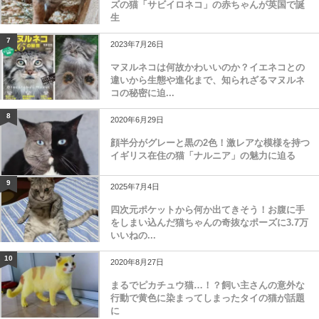
ズの猫「サビイロネコ」の赤ちゃんが英国で誕
生
7
2023年7月26日
マヌルネコは何故かわいいのか？イエネコとの
違いから生態や進化まで、知られざるマヌルネ
コの秘密に迫...
8
2020年6月29日
顔半分がグレーと黒の2色！激レアな模様を持つ
イギリス在住の猫「ナルニア」の魅力に迫る
9
2025年7月4日
四次元ポケットから何か出てきそう！お腹に手
をしまい込んだ猫ちゃんの奇抜なポーズに3.7万
いいねの...
10
2020年8月27日
まるでピカチュウ猫…！？飼い主さんの意外な
行動で黄色に染まってしまったタイの猫が話題
に