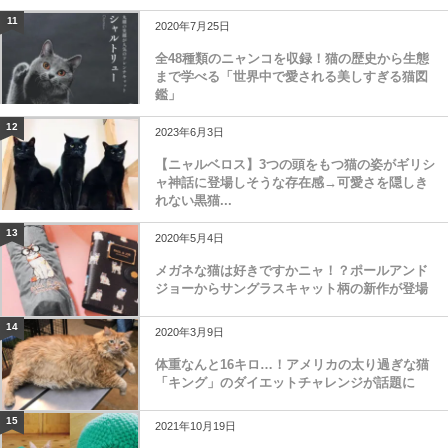
11
2020年7月25日
全48種類のニャンコを収録！猫の歴史から生態
まで学べる「世界中で愛される美しすぎる猫図
鑑」
12
2023年6月3日
【ニャルベロス】3つの頭をもつ猫の姿がギリシ
ャ神話に登場しそうな存在感→可愛さを隠しき
れない黒猫...
13
2020年5月4日
メガネな猫は好きですかニャ！？ポールアンド
ジョーからサングラスキャット柄の新作が登場
14
2020年3月9日
体重なんと16キロ…！アメリカの太り過ぎな猫
「キング」のダイエットチャレンジが話題に
15
2021年10月19日