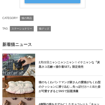
CATEGORY :
猫の商品
TAG :
ステーショナリー
猫グッズ
新着猫ニュース
2月22日ニャンニャンニャン！イケニャンな『炭
黒ネコ石鹸＋猫巾着SET』限定発売
猫のちくわパン？マンガ家さんの愛猫がちくわ型
のクッションに潜り込む→先っぽだけハミ出た姿
が可愛すぎるとSNSで話題沸騰
4種類の猫をモデルにしたチョコレート「キャッ