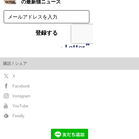
購読 / シェア
X
Facebook
Instagram
YouTube
Feedly