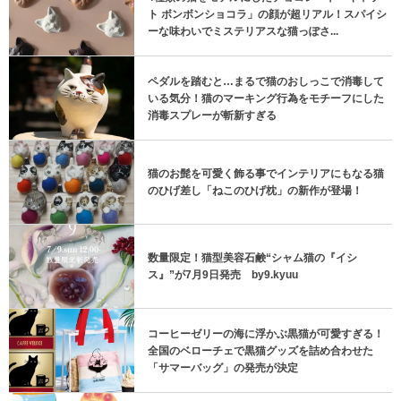
ト ボンボンショコラ」の顔が超リアル！スパイシ
ーな味わいでミステリアスな猫っぽさ...
ペダルを踏むと…まるで猫のおしっこで消毒して
いる気分！猫のマーキング行為をモチーフにした
消毒スプレーが斬新すぎる
猫のお髭を可愛く飾る事でインテリアにもなる猫
のひげ差し「ねこのひげ枕」の新作が登場！
数量限定！猫型美容石鹸“シャム猫の『イシ
ス』”が7月9日発売 by9.kyuu
コーヒーゼリーの海に浮かぶ黒猫が可愛すぎる！
全国のベローチェで黒猫グッズを詰め合わせた
「サマーバッグ」の発売が決定