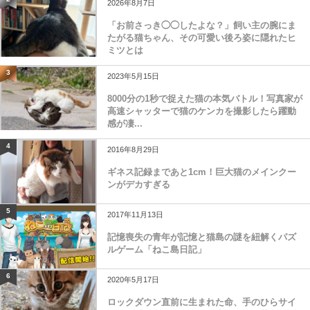
2026年8月7日
「お前さっき◯◯したよな？」飼い主の腕にま
たがる猫ちゃん、その可愛い後ろ姿に隠れたヒ
ミツとは
3
2023年5月15日
8000分の1秒で捉えた猫の本気バトル！写真家が
高速シャッターで猫のケンカを撮影したら躍動
感が凄...
4
2016年8月29日
ギネス記録まであと1cm！巨大猫のメインクー
ンがデカすぎる
5
2017年11月13日
記憶喪失の青年が記憶と猫島の謎を紐解くパズ
ルゲーム「ねこ島日記」
6
2020年5月17日
ロックダウン直前に生まれた命、手のひらサイ