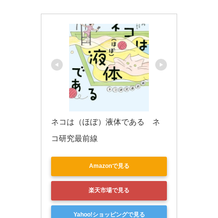
k
ネコは（ほぼ）液体である　ネ
コ研究最前線
Amazonで見る
楽天市場で見る
Yahoo!ショッピングで見る