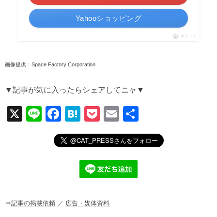
Yahooショッピング
ポチップ
画像提供：Space Factory Corporation.
▼記事が気に入ったらシェアしてニャ▼
X
Li
F
H
P
E
共
n
a
at
o
m
有
e
c
e
ck
ail
e
n
et
b
a
o
o
⇒
記事の掲載依頼
／
広告・媒体資料