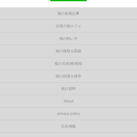
猫の新着記事
全国の猫カフェ
猫の飼い方
猫の種類＆図鑑
猫の毛色/柄/模様
猫の知識＆雑学
統計資料
About
privacy policy
広告掲載