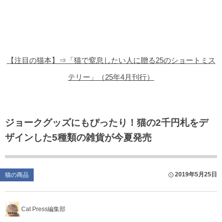
猫の商品レビュー
猫の豆知識・雑学
猫の調査データ
【注目の猫本】⇒「猫で窒息したい人に贈る25のショートミス
猫の譲渡会
テリー」（25年4月刊行）
猫の社会問題
猫のゲーム・アプリ
ジョークグッズにもぴったり！猫の2千円札をデ
ザインした5種類の雑貨が今夏発売
猫のフリー写真素材
2019年5月25日
猫の商品
Cat Press編集部