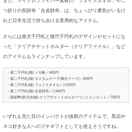
また、マイクロファイバー素材の「フェイスタオル」や二
つ折りの長財布「合皮財布」は、ちょっぴり勇気がいるけ
れど日常生活で持ち歩ける実用的なアイテム。
さらには柴犬千円札と猫弐千円札のデザインがセットにな
った「クリアチケットホルダー（クリアファイル）」など
のアイテムもラインナップしています。
・新二千円札(猫) メモ帳／480円
・新二千円札(猫) カスタムテープ(養生テープ)／800円
・新二千円札(猫) フェイスタオル／2,000円
・新二千円札(猫) 合皮財布／2,980円
・新紙幣(柴犬)&(猫) クリアチケットホルダーワンニャンセット／790円
いずれも見た目のインパクトが抜群のアイテムで、景品や
ネコ好きな人へのプチギフトとしても使えそうですね。