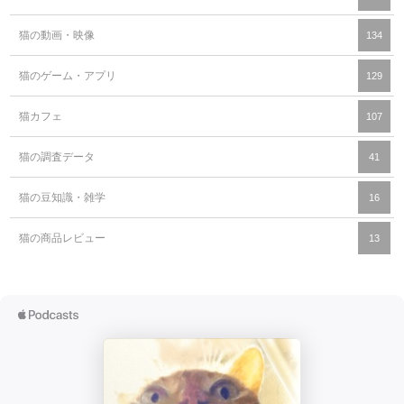
猫の動画・映像
134
猫のゲーム・アプリ
129
猫カフェ
107
猫の調査データ
41
猫の豆知識・雑学
16
猫の商品レビュー
13