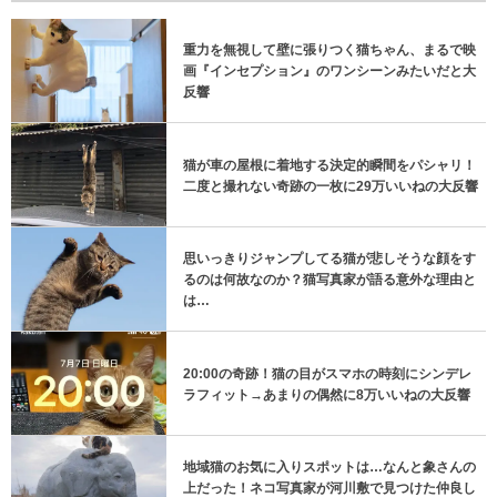
重力を無視して壁に張りつく猫ちゃん、まるで映
画『インセプション』のワンシーンみたいだと大
反響
猫が車の屋根に着地する決定的瞬間をパシャリ！
二度と撮れない奇跡の一枚に29万いいねの大反響
思いっきりジャンプしてる猫が悲しそうな顔をす
るのは何故なのか？猫写真家が語る意外な理由と
は…
20:00の奇跡！猫の目がスマホの時刻にシンデレ
ラフィット→あまりの偶然に8万いいねの大反響
地域猫のお気に入りスポットは…なんと象さんの
上だった！ネコ写真家が河川敷で見つけた仲良し