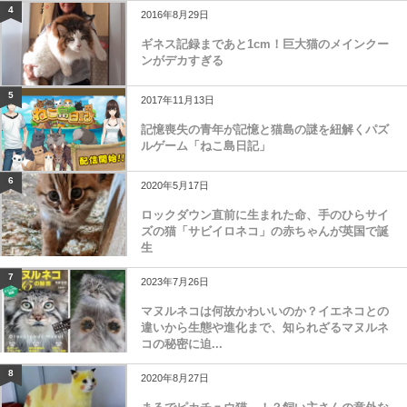
4
2016年8月29日
ギネス記録まであと1cm！巨大猫のメインクー
ンがデカすぎる
5
2017年11月13日
記憶喪失の青年が記憶と猫島の謎を紐解くパズ
ルゲーム「ねこ島日記」
6
2020年5月17日
ロックダウン直前に生まれた命、手のひらサイ
ズの猫「サビイロネコ」の赤ちゃんが英国で誕
生
7
2023年7月26日
マヌルネコは何故かわいいのか？イエネコとの
違いから生態や進化まで、知られざるマヌルネ
コの秘密に迫...
8
2020年8月27日