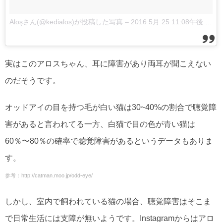
Aloşさん(@kedialos)が投稿した写真
–
2016 5月 25 11:08午後 PDT
実はこのアロスちゃん、耳に障害があり両耳が聞こえない
のだそうです。
オッドアイの目を持つ毛が白い猫は30~40%の割合で聴覚障
害があると言われてる一方、白猫で目の色が青い猫は
60％〜80％の確率で聴覚障害があるというデータもありま
す。
参考：
http://catman.moo.jp/odd-eye/
しかし、室内で飼われている猫の場合、聴覚障害はそこま
で日常生活には支障が無いようです。Instagramからはアロ