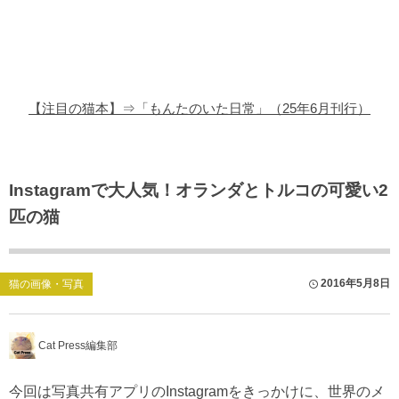
猫の商品レビュー
猫の豆知識・雑学
猫の調査データ
【注目の猫本】⇒「もんたのいた日常」（25年6月刊行）
猫の譲渡会
猫の社会問題
Instagramで大人気！オランダとトルコの可愛い2
匹の猫
猫のゲーム・アプリ
猫のフリー写真素材
2016年5月8日
猫の画像・写真
Cat Press編集部
今回は写真共有アプリのInstagramをきっかけに、世界のメ