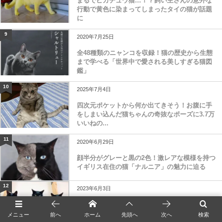
まるでピカチュウ猫…！？飼い主さんの意外な
行動で黄色に染まってしまったタイの猫が話題
に
9
2020年7月25日
全48種類のニャンコを収録！猫の歴史から生態
まで学べる「世界中で愛される美しすぎる猫図
鑑」
10
2025年7月4日
四次元ポケットから何か出てきそう！お腹に手
をしまい込んだ猫ちゃんの奇抜なポーズに3.7万
いいねの...
11
2020年6月29日
顔半分がグレーと黒の2色！激レアな模様を持つ
イギリス在住の猫「ナルニア」の魅力に迫る
12
2023年6月3日
【ニャルベロス】3つの頭をもつ猫の姿がギリシ
ャ神話に登場しそうな存在感→可愛さを隠しき
メニュー
前へ
ホーム
先頭へ
次へ
検索