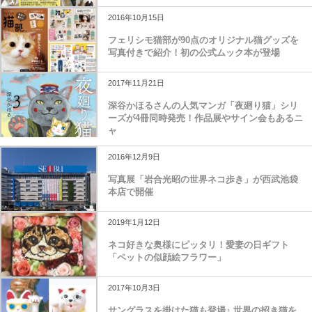
2016年10月15日
フェリシモ猫部が90点のオリジナル猫グッズを
写真付きで紹介！初の公式ムック本が登場
2017年11月21日
深谷かほるさんの人気マンガ「夜廻り猫」シリ
ーズが4冊同時発売！作品展やサイン会もあるニ
ャ
2016年12月9日
写真展「岩合光昭の世界ネコ歩き」が西武池袋
本店で開催
2019年1月12日
ネコ好きな奥様にピッタリ！愛妻の日ギフト
「ペットの似顔絵フラワー」
2017年10月3日
サングラスを掛けた猫も登場♪ 世界の招き猫を