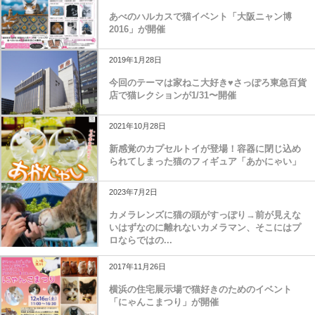
あべのハルカスで猫イベント「大阪ニャン博
2016」が開催
2019年1月28日
今回のテーマは家ねこ大好き♥さっぽろ東急百貨
店で猫レクションが1/31〜開催
2021年10月28日
新感覚のカプセルトイが登場！容器に閉じ込め
られてしまった猫のフィギュア「あかにゃい」
2023年7月2日
カメラレンズに猫の頭がすっぽり→前が見えな
いはずなのに離れないカメラマン、そこにはプ
ロならではの...
2017年11月26日
横浜の住宅展示場で猫好きのためのイベント
「にゃんこまつり」が開催