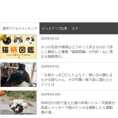
週間アクセスランキング
ピックアップ記事
タグ
1
2023年3月1日
ネコの毛色や模様はどうやって決まるのか？詳
しく解説した書籍『猫柄図鑑』が刊行！ねこ博
士＆猫教授の...
2
2026年8月7日
「お前さっき◯◯したよな？」飼い主の腕にま
たがる猫ちゃん、その可愛い後ろ姿に隠れたヒ
ミツとは
3
2023年5月15日
8000分の1秒で捉えた猫の本気バトル！写真家が
高速シャッターで猫のケンカを撮影したら躍動
感が凄...