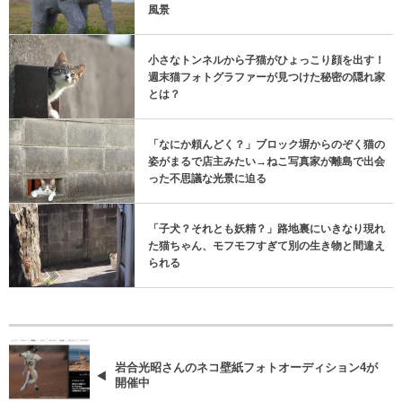
風景
小さなトンネルから子猫がひょっこり顔を出す！
週末猫フォトグラファーが見つけた秘密の隠れ家
とは？
「なにか頼んどく？」ブロック塀からのぞく猫の
姿がまるで店主みたい→ねこ写真家が離島で出会
った不思議な光景に迫る
「子犬？それとも妖精？」路地裏にいきなり現れ
た猫ちゃん、モフモフすぎて別の生き物と間違え
られる
岩合光昭さんのネコ壁紙フォトオーディション4が
開催中