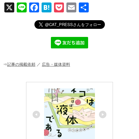
X
Li
F
H
P
E
共
n
a
at
o
m
有
e
c
e
ck
ail
e
n
et
b
a
o
o
⇒
記事の掲載依頼
／
広告・媒体資料
k