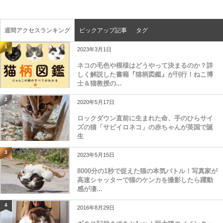
週間アクセスランキング
ピックアップ記事
タグ
1
2023年3月1日
ネコの毛色や模様はどうやって決まるのか？詳
しく解説した書籍『猫柄図鑑』が刊行！ねこ博
士＆猫教授の...
2
2020年5月17日
ロックダウン直前に生まれた命、手のひらサイ
ズの猫「サビイロネコ」の赤ちゃんが英国で誕
生
3
2023年5月15日
8000分の1秒で捉えた猫の本気バトル！写真家が
高速シャッターで猫のケンカを撮影したら躍動
感が凄...
4
2016年8月29日