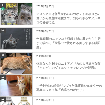
9
2023年7月26日
マヌルネコは何故かわいいのか？イエネコとの
違いから生態や進化まで、知られざるマヌルネ
コの秘密に迫...
10
2020年7月25日
全48種類のニャンコを収録！猫の歴史から生態
まで学べる「世界中で愛される美しすぎる猫図
鑑」
11
2020年3月9日
体重なんと16キロ…！アメリカの太り過ぎな猫
「キング」のダイエットチャレンジが話題に
12
2019年9月15日
小学6年生の館長がつづった保護猫シェルターの
写真エッセイ集「猫庭ものがたり」
13
2019年5月30日