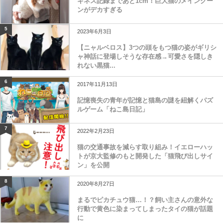
ギネス記録まであと1cm！巨大猫のメインクー
ンがデカすぎる
5
2023年6月3日
【ニャルベロス】3つの頭をもつ猫の姿がギリシ
ャ神話に登場しそうな存在感→可愛さを隠しき
れない黒猫...
6
2017年11月13日
記憶喪失の青年が記憶と猫島の謎を紐解くパズ
ルゲーム「ねこ島日記」
7
2022年2月23日
猫の交通事故を減らす取り組み！イエローハッ
トが京大監修のもと開発した「猫飛び出しサイ
ン」を公開
8
2020年8月27日
まるでピカチュウ猫…！？飼い主さんの意外な
行動で黄色に染まってしまったタイの猫が話題
に