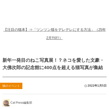
猫の商品レビュー
猫の豆知識・雑学
猫の調査データ
【注目の猫本】⇒「ツンツン猫をデレデレにする方法」（25年
猫の譲渡会
2月刊行）
猫の社会問題
猫のゲーム・アプリ
新年一発目のねこ写真展！？ネコを愛した文豪・
大佛次郎の記念館に400点を超える猫写真が集結
猫のフリー写真素材
2022年1月5日
猫のイベント
Cat Press編集部