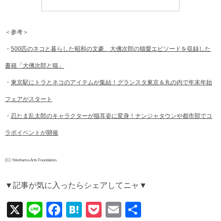
＜参考＞
・
500匹のネコと暮らした昭和の文豪、大佛次郎の猫愛エピソードを収録した
書籍「大佛次郎と猫」
・
東京駅にトラとネコのアイテムが集結！グランスタ東京＆丸の内で年末年始
フェアがスタート
・
忍たま乱太郎のキャラクターが猫耳姿に変身！ナンジャタウンや都市部でコ
ラボイベントが開催
(C) Yokohama Arts Foundation.
▼記事が気に入ったらシェアしてニャ▼
X
Li
F
H
P
E
共