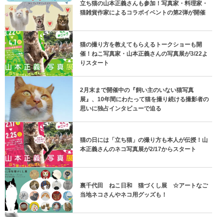
立ち猫の山本正義さんも参加！写真家・料理家・
猫雑貨作家によるコラボイベントの第2弾が開催
猫の撮り方を教えてもらえるトークショーも開
催！ねこ写真家・山本正義さんの写真展が3/22よ
りスタート
2月末まで開催中の『飼い主のいない猫写真
展』、10年間にわたって猫を撮り続ける撮影者の
思いに独占インタビューで迫る
猫の日には「立ち猫」の撮り方も本人が伝授！山
本正義さんのネコ写真展が2/17からスタート
裏千代田 ねこ日和 猫づくし展 ☆アートなご
当地ネコさんやネコ用グッズも！