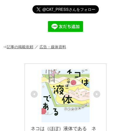
n
a
at
o
m
有
e
c
e
ck
ail
e
n
et
b
a
o
o
⇒
記事の掲載依頼
／
広告・媒体資料
k
ネコは（ほぼ）液体である　ネ