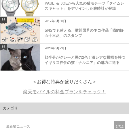
PAUL ＆ JOEから人気の猫モチーフ「タイムレ
スキャット」をデザインした腕時計が登場
14
2017年6月30日
SNSでも使える、歌川国芳のネコ作品「猫飼好
五十三疋」のスタンプ
15
2020年6月29日
顔半分がグレーと黒の2色！激レアな模様を持つ
イギリス在住の猫「ナルニア」の魅力に迫る
＜お得な特典が盛りだくさん＞
楽天モバイルの料金プランをチェック！
カテゴリー
最新猫ニュース
1,712