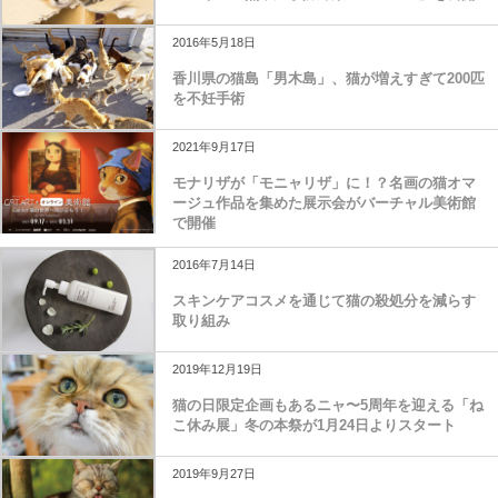
2016年5月18日
香川県の猫島「男木島」、猫が増えすぎて200匹
を不妊手術
2021年9月17日
モナリザが「モニャリザ」に！？名画の猫オマ
ージュ作品を集めた展示会がバーチャル美術館
で開催
2016年7月14日
スキンケアコスメを通じて猫の殺処分を減らす
取り組み
2019年12月19日
猫の日限定企画もあるニャ〜5周年を迎える「ね
こ休み展」冬の本祭が1月24日よりスタート
2019年9月27日