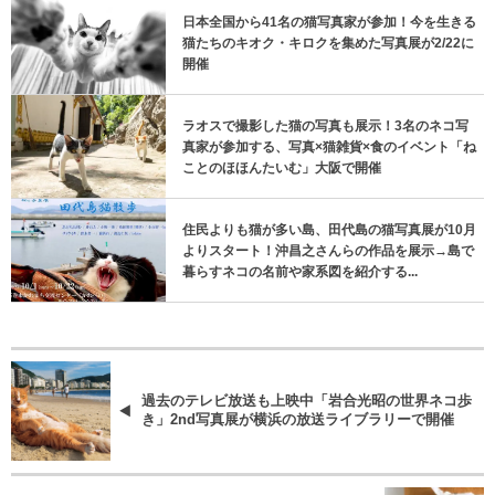
日本全国から41名の猫写真家が参加！今を生きる
猫たちのキオク・キロクを集めた写真展が2/22に
開催
ラオスで撮影した猫の写真も展示！3名のネコ写
真家が参加する、写真×猫雑貨×食のイベント「ね
ことのほほんたいむ」大阪で開催
住民よりも猫が多い島、田代島の猫写真展が10月
よりスタート！沖昌之さんらの作品を展示→島で
暮らすネコの名前や家系図を紹介する...
過去のテレビ放送も上映中「岩合光昭の世界ネコ歩
き」2nd写真展が横浜の放送ライブラリーで開催