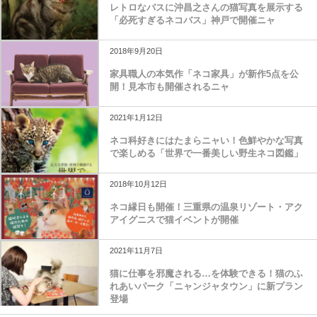
レトロなバスに沖昌之さんの猫写真を展示する
「必死すぎるネコバス」神戸で開催ニャ
2018年9月20日
家具職人の本気作「ネコ家具」が新作5点を公
開！見本市も開催されるニャ
2021年1月12日
ネコ科好きにはたまらニャい！色鮮やかな写真
で楽しめる「世界で一番美しい野生ネコ図鑑」
2018年10月12日
ネコ縁日も開催！三重県の温泉リゾート・アク
アイグニスで猫イベントが開催
2021年11月7日
猫に仕事を邪魔される…を体験できる！猫のふ
れあいパーク「ニャンジャタウン」に新プラン
登場